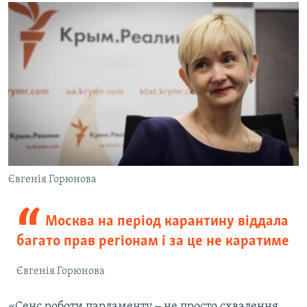
Євгенія Горюнова
Москва на період карантину віддала
багато прав регіонам і за це не каратиме
Євгенія Горюнова
«Сенс роботи парламенту ‒ не просто схвалення