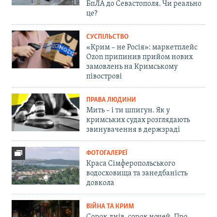
БпЛА до Севастополя. Чи реально
це?
СУСПІЛЬСТВО
«Крим – не Росія»: маркетплейс
Ozon припинив прийом нових
замовлень на Кримському
півострові
ПРАВА ЛЮДИНИ
Мить – і ти шпигун. Як у
кримських судах розглядають
звинувачення в держзраді
ФОТОГАЛЕРЕЇ
Краса Сімферопольського
водосховища та занедбаність
довкола
ВІЙНА ТА КРИМ
Сорок днів, сорок ночей. Про