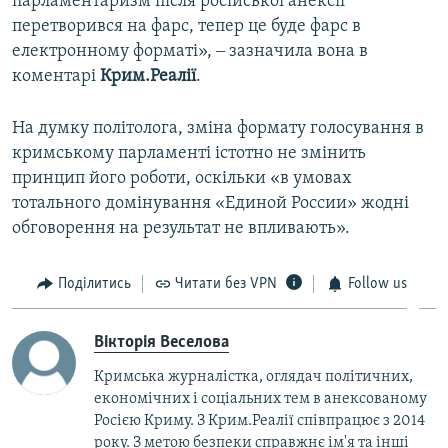
парламентаризм після російської анексії
перетворився на фарс, тепер це буде фарс в
електронному форматі», ‒ зазначила вона в
коментарі
Крим.Реалії
.
На думку політолога, зміна формату голосування в
кримському парламенті істотно не змінить
принцип його роботи, оскільки «в умовах
тотального домінування «Единой России» жодні
обговорення на результат не впливають».
Поділитись
Читати без VPN
Follow us
Вікторія Веселова
Кримська журналістка, оглядач політичних,
економічних і соціальних тем в анексованому
Росією Криму. З Крим.Реалії співпрацює з 2014
року. З метою безпеки справжнє ім'я та інші