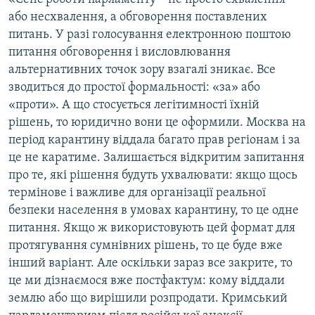
або несхвалення, а обговорення поставлених
питань. У разі голосування електронною поштою
питання обговорення і висловлювання
альтернативних точок зору взагалі зникає. Все
зводиться до простої формальності: «за» або
«проти». А що стосується легітимності їхній
рішень, то юридично вони це оформили. Москва на
період карантину віддала багато прав регіонам і за
це не каратиме. Залишається відкритим запитання
про те, які рішення будуть ухвалювати: якщо щось
термінове і важливе для організації реальної
безпеки населення в умовах карантину, то це одне
питання. Якщо ж використовують цей формат для
протягування сумнівних рішень, то це буде вже
інший варіант. Але оскільки зараз все закрите, то
це ми дізнаємося вже постфактум: кому віддали
землю або що вирішили розпродати. Кримський