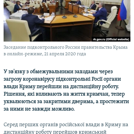
ВІДЕОУРОКИ «ELIFBE»
Русский
СВІДЧЕННЯ ОКУПАЦІЇ
Qırımtatar
УКРАЇНСЬКА ПРОБЛЕМА КРИМУ
ДОЛУЧАЙСЯ!
ІНФОГРАФІКА
Заседание подконтрольного России правительства Крыма
в онлайн-режиме, 21 апреля 2020 года
Усі сайти RFE/RL
У зв'язку з обмежувальними заходами через
загрозу коронавірусу підконтрольні Росії органи
влади Криму перейшли на дистанційну роботу.
Рішення, які впливають на життя кримчан, тепер
ухвалюються за закритими дверима, а простежити
за ними не завжди можливо.
Серед перших органів російської влади в Криму на
дистанційну роботу перейшов кримський