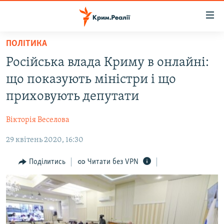
Доступність
посилання
Перейти
ПОЛІТИКА
до
НОВИНИ
Російська влада Криму в онлайні:
основного
ВОДА.КРИМ
матеріалу
що показують міністри і що
ВІДЕО ТА ФОТО
Перейти
приховують депутати
до
ПОЛІТИКА
основної
Вікторія Веселова
БЛОГИ
навігації
Перейти
29 квітень 2020, 16:30
ПОГЛЯД
до
ІНТЕРВ'Ю
Поділитись
Читати без VPN
пошуку
ВСЕ ЗА ДЕНЬ
СПЕЦПРОЕКТИ
ЯК ОБІЙТИ БЛОКУВАННЯ
ДЕПОРТАЦІЯ