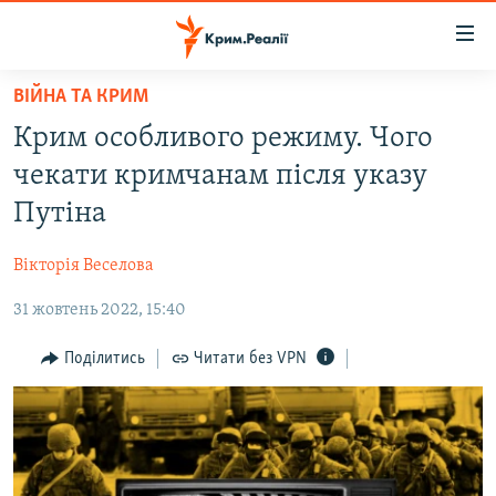
Доступність
посилання
Перейти
ВІЙНА ТА КРИМ
до
НОВИНИ
Крим особливого режиму. Чого
основного
ВОДА.КРИМ
матеріалу
чекати кримчанам після указу
ВІДЕО ТА ФОТО
Перейти
Путіна
до
ПОЛІТИКА
основної
Вікторія Веселова
БЛОГИ
навігації
Перейти
31 жовтень 2022, 15:40
ПОГЛЯД
до
ІНТЕРВ'Ю
Поділитись
Читати без VPN
пошуку
ВСЕ ЗА ДЕНЬ
СПЕЦПРОЕКТИ
ЯК ОБІЙТИ БЛОКУВАННЯ
ДЕПОРТАЦІЯ