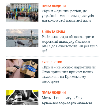
ПРАВА ЛЮДИНИ
«Крим – єдиний регіон, де
українці – меншість»: дискусія
навколо нової пам'ятної дати
ВІЙНА ТА КРИМ
Російська влада обіцяє закрити
морський шлях українським
БпЛА до Севастополя. Чи реально
це?
СУСПІЛЬСТВО
«Крим – не Росія»: маркетплейс
Ozon припинив прийом нових
замовлень на Кримському
півострові
ПРАВА ЛЮДИНИ
Мить – і ти шпигун. Як у
кримських судах розглядають