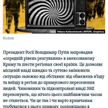
ВІДЕОУРОКИ «ELIFBE»
Русский
СВІДЧЕННЯ ОКУПАЦІЇ
Qırımtatar
УКРАЇНСЬКА ПРОБЛЕМА КРИМУ
ДОЛУЧАЙСЯ!
ІНФОГРАФІКА
Колаж
Президент Росії Володимир Путін запровадив
Усі сайти RFE/RL
«середній рівень реагування» в анексованому
Криму та шести регіонах своєї країни. Це дозволяє
місцевій владі швидко та суттєво змінювати
ситуацію залежно від обставин: від обмежень в'їзду
та виїзду в регіон до примусового переселення
людей. Чиновники та підконтрольні владі ЗМІ
переконують, що нічого цього найближчим часом
не станеться. Чи це так і чи варто кримчанам
турбуватися з цього приводу, розповідаємо в