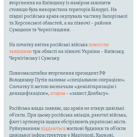
вторгнення на Київщину із наміром захопити
столицю була використана територія Білорусі. На
півдні російська армія окупувала частину Запорізької
та Херсонської областей, а на півночі – райони
Сумщини та Чернігівщини.
На початку квітня російські війська
повністю
залишили
три області на півночі України – Київську,
Чернігівську і Сумську.
Повномасштабне вторгнення президент РФ
Володимир Путін називає «спеціальною операцією».
Спочатку її метою визначали «демілітаризацію і
денацифікацією»,
згодом
– «захист Донбасу».
Російська влада заявляє, що армія не атакує цивільні
об’єкти. При цьому російська авіація, ракетні війська,
флот і артилерія щодня обстрілюють українські міста.
Руйнуванням
піддаються
житлові будинки та об’єкти
цивільної інфраструктури у Маріуполі, Харкові,