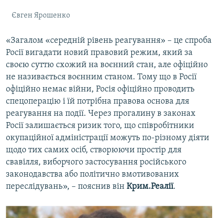
Євген Ярошенко
«Загалом «середній рівень реагування» – це спроба
Росії вигадати новий правовий режим, який за
своєю суттю схожий на воєнний стан, але офіційно
не називається воєнним станом. Тому що в Росії
офіційно немає війни, Росія офіційно проводить
спецоперацію і їй потрібна правова основа для
реагування на події. Через прогалину в законах
Росії залишається ризик того, що співробітники
окупаційної адміністрації можуть по-різному діяти
щодо тих самих осіб, створюючи простір для
свавілля, виборчого застосування російського
законодавства або політично вмотивованих
переслідувань», – пояснив він
Крим.Реалії
.