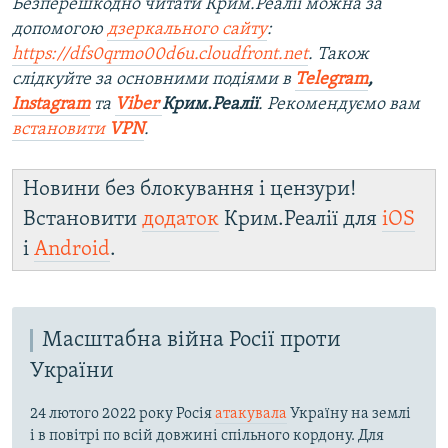
Безперешкодно читати Крим.Реалії можна за
допомогою
дзеркального сайту
:
https://dfs0qrmo00d6u.cloudfront.net
. Також
слідкуйте за основними подіями в
Telegram
,
Instagram
та
Viber
Крим.Реалії
. Рекомендуємо вам
встановити
VPN
.
Новини без блокування і цензури!
Встановити
додаток
Крим.Реалії для
iOS
і
Android
.
Масштабна війна Росії проти
України
24 лютого 2022 року Росія
атакувала
Україну на землі
і в повітрі по всій довжині спільного кордону. Для