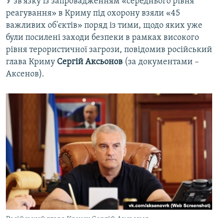
У зв'язку із запровадженням «середнього рівня
реагування» в Криму під охорону взяли «45
важливих об'єктів» поряд із тими, щодо яких уже
були посилені заходи безпеки в рамках високого
рівня терористичної загрози, повідомив російський
глава Криму
Сергій Аксьонов
(за документами –
Аксенов).