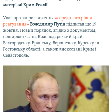
матеріалі Крим.Реалії.
Указ про запровадження
«середнього рівня
реагування»
Володимир Путін
підписав ще 19
жовтня. Новий порядок, згідно з документом,
поширюється на Краснодарський край,
Бєлгородську, Брянську, Воронезьку, Курську та
Ростовську області, а також анексовані Крим і
Севастополь.