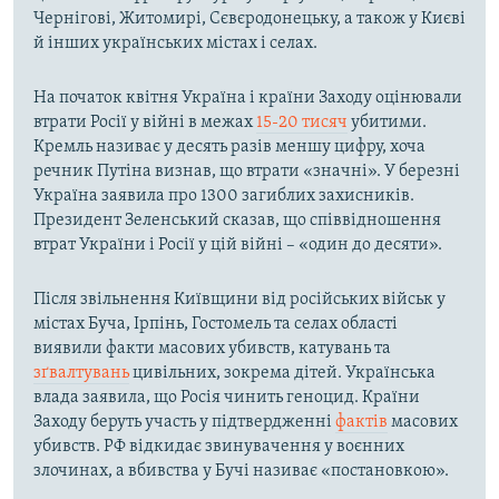
Чернігові, Житомирі, Сєвєродонецьку, а також у Києві
й інших українських містах і селах.
На початок квітня Україна і країни Заходу оцінювали
втрати Росії у війні в межах
15-20 тисяч
убитими.
Кремль називає у десять разів меншу цифру, хоча
речник Путіна визнав, що втрати «значні». У березні
Україна заявила про 1300 загиблих захисників.
Президент Зеленський сказав, що співвідношення
втрат України і Росії у цій війні – «один до десяти».
Після звільнення Київщини від російських військ у
містах Буча, Ірпінь, Гостомель та селах області
виявили факти масових убивств, катувань та
зґвалтувань
цивільних, зокрема дітей. Українська
влада заявила, що Росія чинить геноцид. Країни
Заходу беруть участь у підтвердженні
фактів
масових
убивств. РФ відкидає звинувачення у воєнних
злочинах, а вбивства у Бучі називає «постановкою».