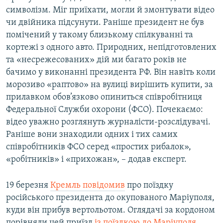
символізм. Міг приїхати, могли й змонтувати відео
чи двійника підсунути. Раніше президент не був
помічений у такому близькому спілкуванні та
кортежі з одного авто. Природних, непідготовлених
та «несрежесованих» дій ми багато років не
бачимо у виконанні президента РФ. Він навіть коли
морозиво «раптово» на вулиці вирішить купити, за
прилавком обов’язково опиниться співробітниця
Федеральної Служби охорони (ФСО). Почекаємо:
відео уважно розглянуть журналісти-розслідувачі.
Раніше вони знаходили одних і тих самих
співробітників ФСО серед «простих рибалок»,
«робітників» і «прихожан», – додав експерт.
19 березня
Кремль повідомив
про поїздку
російського президента до окупованого Маріуполя,
куди він прибув вертольотом. Оглядачі за кордоном
порівняли цей приїзд
із поїздкою до Маріуполя