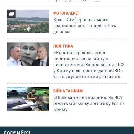
ФОТОГАЛЕРЕЇ
Краса Сімферопольського
водосховища та занедбаність
довкола
ПОЛІТИКА
«Короткострокова акція
перетворилася на війну на
виснаження»: Як пропаганда РФ
у Криму пояснює невдачі «СВО»
та залякує «мінними атаками»
ВІЙНА ТА КРИМ
«Полювання на колони». Як ЗСУ
ріжуть військову логістику Росії в
Криму
ДОЛУЧАЙСЯ!