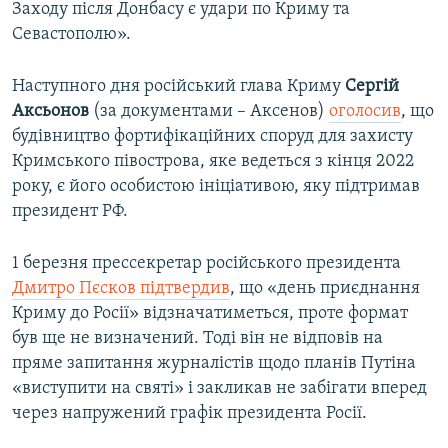
Заходу після Донбасу є удари по Криму та
Севастополю».
Наступного дня російський глава Криму
Сергій
Аксьонов
(за документами – Аксенов)
оголосив
, що
будівництво фортифікаційних споруд для захисту
Кримського півострова, яке ведеться з кінця 2022
року, є його особистою ініціативою, яку підтримав
президент РФ.
1 березня прессекретар російського президента
Дмитро Пєсков підтвердив
, що «день приєднання
Криму до Росії» відзначатиметься, проте формат
був ще не визначений. Тоді він не відповів на
пряме запитання журналістів щодо планів Путіна
«виступити на святі» і закликав не забігати вперед
через напружений графік президента Росії.