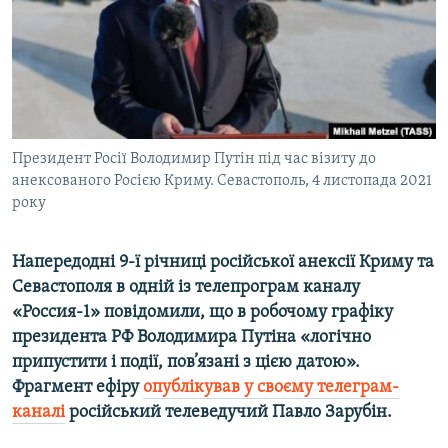
ВІДЕОУРОКИ «ELIFBE»
Русский
СВІДЧЕННЯ ОКУПАЦІЇ
Qırımtatar
УКРАЇНСЬКА ПРОБЛЕМА КРИМУ
ДОЛУЧАЙСЯ!
ІНФОГРАФІКА
Президент Росії Володимир Путін під час візиту до
анексованого Росією Криму. Севастополь, 4 листопада 2021
року
Усі сайти RFE/RL
Напередодні 9-ї річниці російської анексії Криму та
Севастополя в одній із телепрограм каналу
«Россия-1» повідомили, що в робочому графіку
президента РФ Володимира Путіна «логічно
припустити і події, пов’язані з цією датою».
Фрагмент ефіру
опублікував у своєму телеграм-
каналі
російський телеведучий Павло Зарубін.