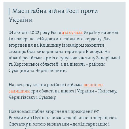
Масштабна війна Росії проти
України
24 лютого 2022 року Росія
атакувала
Україну на землі
і в повітрі по всій довжині спільного кордону. Для
вторгнення на Київщину із наміром захопити
столицю була використана територія Білорусі. На
півдні російська армія окупувала частину Запорізької
та Херсонської областей, а на півночі – райони
Сумщини та Чернігівщини.
На початку квітня російські війська
повністю
залишили
три області на півночі України – Київську,
Чернігівську і Сумську.
Повномасштабне вторгнення президент РФ
Володимир Путін називає «спеціальною операцією».
Спочатку її метою визначали «демілітаризацію і