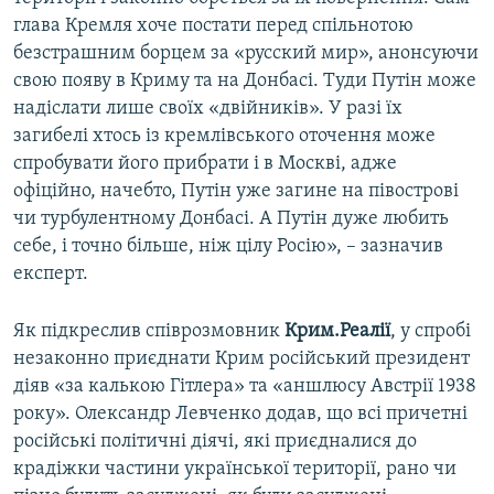
глава Кремля хоче постати перед спільнотою
безстрашним борцем за «русский мир», анонсуючи
свою появу в Криму та на Донбасі. Туди Путін може
надіслати лише своїх «двійників». У разі їх
загибелі хтось із кремлівського оточення може
спробувати його прибрати і в Москві, адже
офіційно, начебто, Путін уже загине на півострові
чи турбулентному Донбасі. А Путін дуже любить
себе, і точно більше, ніж цілу Росію», – зазначив
експерт.
Як підкреслив співрозмовник
Крим.Реалії
, у спробі
незаконно приєднати Крим російський президент
діяв «за калькою Гітлера» та «аншлюсу Австрії 1938
року». Олександр Левченко додав, що всі причетні
російські політичні діячі, які приєдналися до
крадіжки частини української території, рано чи