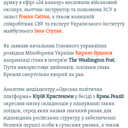
думку в ефірі «24 каналу» висловили військовий
експерт, льотчик-інструктор та полковник ЗСУ в
запасі
Роман Світан
, а також колишній
співробітник СБУ та експерт Українського інституту
майбутнього
Іван Ступак
.
Як заявляв начальник Головного управління
розвідки Міноборони України
Кирило Буданов
наприкінці січня в інтерв’ю
The Washington Post
,
Путін використовує двійників, оскільки глава
Кремля смертельно хворий на рак.
Аналітик медіацентру «Одеська політична
платформа»
Юрій Христензен
у бесіді з
Крим.Реалії
окреслив низку складнощів у плануванні таких
поїздок, серед яких назвав значний ризик для
відповідних російських структур у забезпеченні
безпеки першої особи в сучасних умовах, а також