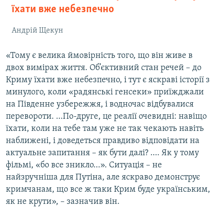
їхати вже небезпечно
Андрій Щекун
«Тому є велика ймовірність того, що він живе в
двох вимірах життя. Об’єктивний стан речей – до
Криму їхати вже небезпечно, і тут є яскраві історії з
минулого, коли «радянські генсеки» приїжджали
на Південне узбережжя, і водночас відбувалися
перевороти. …По-друге, це реалії очевидні: навіщо
їхати, коли на тебе там уже не так чекають навіть
наближені, і доведеться правдиво відповідати на
актуальне запитання – як бути далі? …. Як у тому
фільмі, «бо все зникло…». Ситуація – не
найзручніша для Путіна, але яскраво демонструє
кримчанам, що все ж таки Крим буде українським,
як не крути», – зазначив він.