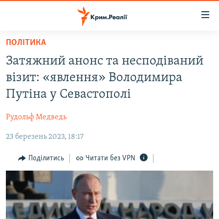
Доступність
посилання
Перейти
ПОЛІТИКА
до
НОВИНИ
Затяжний анонс та несподіваний
основного
ВОДА.КРИМ
матеріалу
візит: «явлення» Володимира
ВІДЕО ТА ФОТО
Перейти
Путіна у Севастополі
до
ПОЛІТИКА
основної
Рудольф Медведь
БЛОГИ
навігації
Перейти
23 березень 2023, 18:17
ПОГЛЯД
до
ІНТЕРВ'Ю
Поділитись
Читати без VPN
пошуку
ВСЕ ЗА ДЕНЬ
СПЕЦПРОЕКТИ
ЯК ОБІЙТИ БЛОКУВАННЯ
ДЕПОРТАЦІЯ