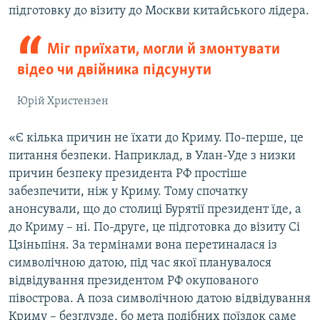
підготовку до візиту до Москви китайського лідера.
Міг приїхати, могли й змонтувати
відео чи двійника підсунути
Юрій Христензен
«Є кілька причин не їхати до Криму. По-перше, це
питання безпеки. Наприклад, в Улан-Уде з низки
причин безпеку президента РФ простіше
забезпечити, ніж у Криму. Тому спочатку
анонсували, що до столиці Бурятії президент їде, а
до Криму – ні. По-друге, це підготовка до візиту Сі
Цзіньпіня. За термінами вона перетиналася із
символічною датою, під час якої планувалося
відвідування президентом РФ окупованого
півострова. А поза символічною датою відвідування
Криму – безглузде, бо мета подібних поїздок саме