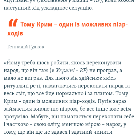
«цугцвангу» (
положення у шахах – КР
), коли кожен
наступний хід ускладнює ситуацію.
Тому Крим – один із можливих піар-
ходів
Геннадій Гудков
«Йому треба щось робити, якось переконувати
народ, що він там (
в Україні – КР
) не програв, а
мало не виграв. Для цього він здійснює якісь
ритуальні речі, намагаючись переконати народ та
весь світ, що все йде нормально і за планом. Тому
Крим – один із можливих піар-ходів. Путін зараз
займається виключно піаром, бо все інше вже всім
зрозуміло. Мабуть, він намагається переконати себе
і частково – свою еліту, меншою мірою – народ, у
тому, що він ще не здався і здатний чинити