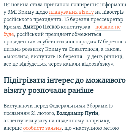
Ця новина стала причиною поширення інформації
у ЗМІ Криму щодо
планування візиту
на півострів
російського президента. 15 березня прессекретар
Кремля
Дмитро Пєсков
констатував –
поїздки не
буде
, російський президент обмежиться
проведенням «субстантивної наради» 17 березня з
питань розвитку Криму та Севастополя, а також,
«можливо, виступить 18 березня – у день річниці,
все це відбудеться через канали відеозв’язку».
Підігрівати інтерес до можливого
візиту розпочали раніше
Виступаючи перед Федеральними Зборами із
посланням 21 лютого,
Володимир Путін
,
акцентуючи увагу на південному напрямку,
вперше
особисто заявив
, що «наступною метою