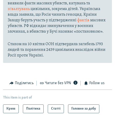
виявили факти масових убивств, катувань та
зґвалтувань
цивільних, зокрема дітей. Українська
влада заявила, що Росія чинить геноцид. Країни
Заходу беруть участь у підтвердженні
фактів
масових
убивств. РФ відкидає звинувачення у воєнних
злочинах, а вбивства у Бучі називає «постановкою».
Станом на 10 квітня ООН підтвердила загибель 1793
людей та поранення 2439 цивільних внаслідок війни
Росії проти Україні.
Поділитись
Читати без VPN
Follow us
This item is part of
Крим
Політика
Статті
Головне за добу