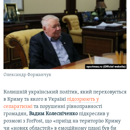
Олександр Форманчук
Колишній український політик, який переховується
в Криму та якого в Україні
підозрюють у
сепаратизмі
та порушенні рівноправності
громадян,
Вадим Колесніченко
підкреслив у
розмові з ForPost, що «приїзд на територію Криму
чи «нових областей» в емоційному плані був би