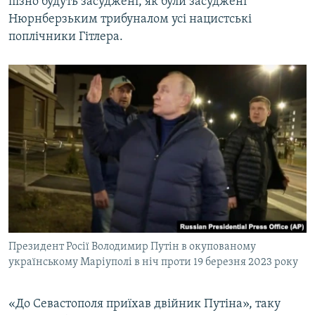
пізно будуть засуджені, як були засуджені
Нюрнберзьким трибуналом усі нацистські
поплічники Гітлера.
Президент Росії Володимир Путін в окупованому
українському Маріуполі в ніч проти 19 березня 2023 року
«До Севастополя приїхав двійник Путіна», таку