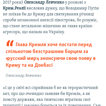
2017 роки)
Олександр Левченко
у розмові з
Крим.Реалії
висловив думку, що Володимир Путін
не поїхав би до Криму для святкування річниці
спроби незаконної анексії півострова, бо розуміє,
що стане легальною мішенню як глава країни-
агресора, що напала на Україну.
Глава Кремля хоче постати перед
спільнотою безстрашним борцем за
«русский мир», анонсуючи свою появу в
Криму та на Донбасі
Олександр Левченко
«І це у світі всі сприйняли б не як терористичний
акт, про що очевидно заявляв би Кремль, а як
помсту держави, яка тимчасово втратила свої
території і законно бореться за їх повернення. Сам