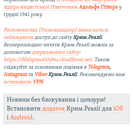
лідера нацистської Німеччини
Адольфа Гітлера
у
грудні 1941 року.
Роскомнагляд (Роскомнадзор) намагається
заблокувати
доступ до сайту
Крим.Реалії
.
Безперешкодно читати Крим.Реалії можна за
допомогою
дзеркального сайту
:
https://dfs0qrmo00d6u.cloudfront.net
. Також
слідкуйте за основними подіями в
Telegram
,
Instagram
та
Viber
Крим.Реалії
. Рекомендуємо вам
встановити
VPN
.
Новини без блокування і цензури!
Встановити
додаток
Крим.Реалії для
iOS
і
Android
.