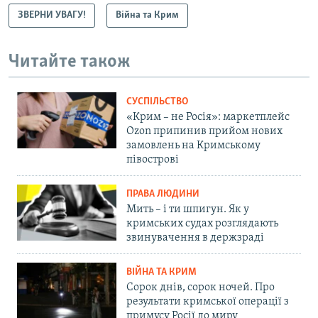
ЗВЕРНИ УВАГУ!
Війна та Крим
Читайте також
СУСПІЛЬСТВО
«Крим – не Росія»: маркетплейс
Ozon припинив прийом нових
замовлень на Кримському
півострові
ПРАВА ЛЮДИНИ
Мить – і ти шпигун. Як у
кримських судах розглядають
звинувачення в держзраді
ВІЙНА ТА КРИМ
Сорок днів, сорок ночей. Про
результати кримської операції з
примусу Росії до миру