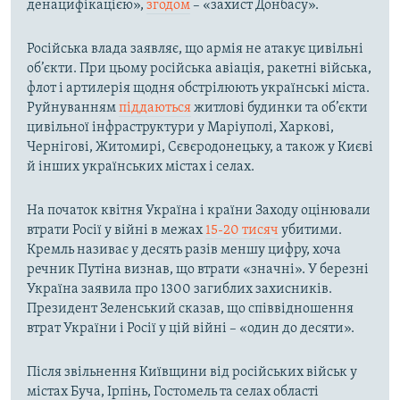
денацифікацією»,
згодом
– «захист Донбасу».
Російська влада заявляє, що армія не атакує цивільні
об’єкти. При цьому російська авіація, ракетні війська,
флот і артилерія щодня обстрілюють українські міста.
Руйнуванням
піддаються
житлові будинки та об’єкти
цивільної інфраструктури у Маріуполі, Харкові,
Чернігові, Житомирі, Сєвєродонецьку, а також у Києві
й інших українських містах і селах.
На початок квітня Україна і країни Заходу оцінювали
втрати Росії у війні в межах
15-20 тисяч
убитими.
Кремль називає у десять разів меншу цифру, хоча
речник Путіна визнав, що втрати «значні». У березні
Україна заявила про 1300 загиблих захисників.
Президент Зеленський сказав, що співвідношення
втрат України і Росії у цій війні – «один до десяти».
Після звільнення Київщини від російських військ у
містах Буча, Ірпінь, Гостомель та селах області