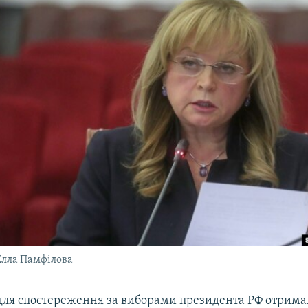
Елла Памфілова
ля спостереження за виборами президента РФ отрима