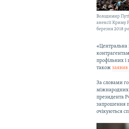
Володимир Путі
анексії Криму Р
березня 2018 р
«Центральна 
контрагентам
профільних і 
також
заявив
За словами г
міжнародних 
президента РФ
запрошення п
очікуються сп