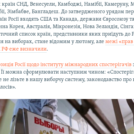
 країн СНД, Венесуели, Камбоджі, Намібії, Камеруну, 
бії, Зімбабве, Бангладеш. До затвердженого урядом пер
їн Росії входять США та Канада, держави Євросоюзу т
нна Корея, Австралія, Мікронезія, Нова Зеландія, Сінга
точний список країн, представники яких приїдуть до Р
я на виборах, стане відомим у лютому, але
межі «прав 
К РФ еже визначили
.
озиція Росії щодо інституту міжнародних спостерігачів
. Її можна сформулювати наступним чином: «Спостеріг
е не лізьте в нашу виборчу систему, законодавство про
лосів».