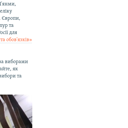
М'янми,
еліку
а Європи,
пур та
осії для
та обов'язків»
за виборами
айте, як
 вибори та