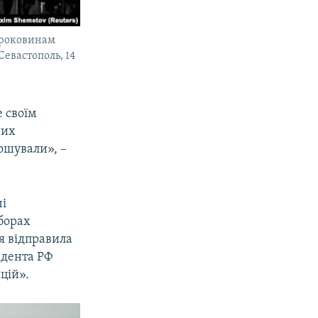
м роковинам
Севастополь, 14
 своїм
них
ошували», –
чі
борах
ія відправила
идента РФ
цій».