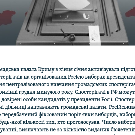
мадська палата Криму з кінця січня активізувала підго
терігачів на організованих Росією виборах президент
ня централізованого навчання громадських спостерігач
рикінці грудня минулого року. Спостерігачі в РФ можу
 довірені особи кандидатів у президенти Росії. Спостер
рчі дільниці направляють громадські палати. Російськ
 передбачений фіксований поріг явки виборців, вибор
будь-якої кількості тих, хто проголосував. Число виборц
суванні, визначають не за кількістю виданих бюлетенів,