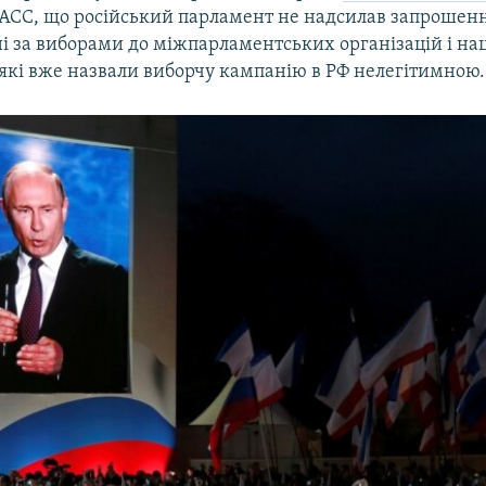
ТАСС, що російський парламент не надсилав запрошення
і за виборами до міжпарламентських організацій і на
 які вже назвали виборчу кампанію в РФ нелегітимною.