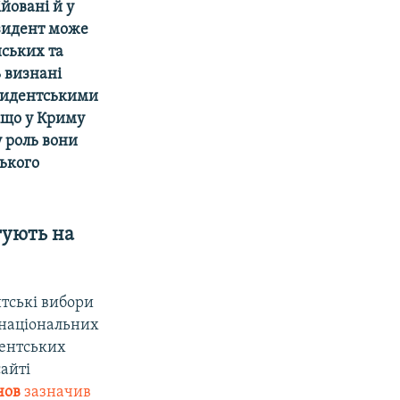
йовані й у
езидент може
йських та
ь визнані
езидентськими
віщо у Криму
у роль вони
ського
тують на
тські вибори
а національних
ментських
сайті
чов
зазначив