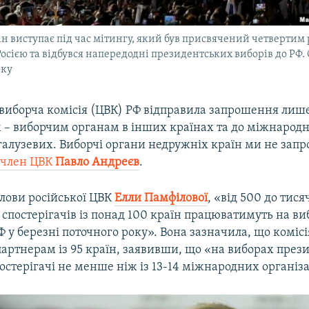
н виступає під час мітингу, який був присвячений четверти
осією та відбувся напередодні президентських виборів до РФ. 
оку
виборча комісія (ЦВК) РФ відправила запрошення лише
 – виборчим органам в інших країнах та до міжнарод
галузевих. Виборчі органи недружніх країн ми не запр
 член ЦВК
Павло Андреєв
.
олови російської ЦВК
Елли Памфілової
, «від 500 до тися
спостерігачів із понад 100 країн працюватимуть на ви
 у березні поточного року». Вона зазначила, що коміс
артнерам із 95 країн, заявивши, що «на виборах през
остерігачі не менше ніж із 13-14 міжнародних організа