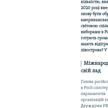
кількістю, ви
2020 році вне
знову бути об
американських
світовою спі
виборами в Ро
готують грома
мають відігр
півострова? У
Міжнародн
свій лад
Голова росій
в Росії спост
парламентів.
організацій т
Держдуми РФ.