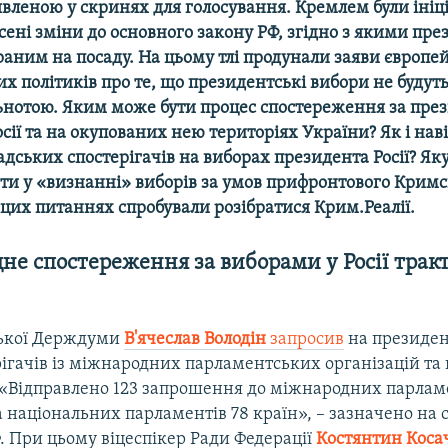
явленою у скринях для голосування. Кремлем були ініці
сені зміни до основного закону РФ, згідно з якими пр
раним на посаду. На цьому тлі продунали заяви європе
 політиків про те, що президентські вибори не будут
льнотою. Яким може бути процес спостереження за пр
сії та на окупованих нею територіях України? Як і на
дських спостерігачів на виборах президента Росії? Як
ати у «визнанні» виборів за умов прифронтового Крим
 цих питаннях спробували розібратися Крим.Реалії.
е спостереження за виборами у Росії трак
ської Держдуми
В'ячеслав Володін
запросив
на президен
ерігачів із міжнародних парламентських організацій т
 «Відправлено 123 запрошення до міжнародних парла
а національних парламентів 78 країн», – зазначено на 
 При цьому віцеспікер Ради Федерації
Костянтин Коса