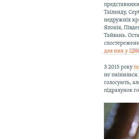
представники
Таїланду, Сер
недружніх кра
Японія, Півде
Тайвань. Оста
спостереженн
для них у ЦВ
З 2015 року
п
не змінилася
голосують, ал
підрахунок го