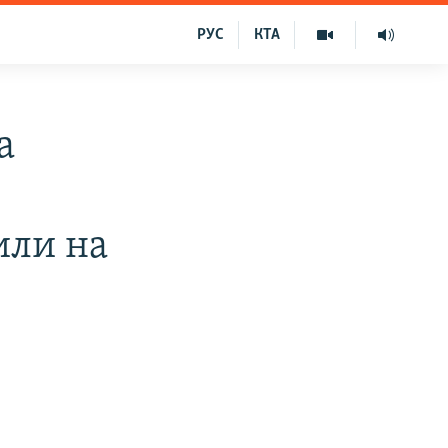
РУС
КТА
а
или на