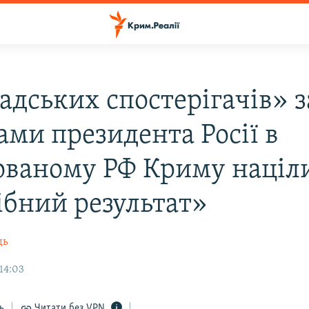
адських спостерігачів» з
ами президента Росії в
ованому РФ Криму націл
ібний результат»
дь
14:03
ь
Читати без VPN