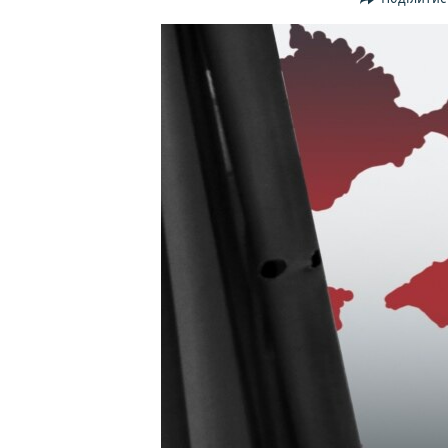
ВІДЕОУРОКИ «ELIFBE»
СВІДЧЕННЯ ОКУПАЦІЇ
УКРАЇНСЬКА ПРОБЛЕМА КРИМУ
ІНФОГРАФІКА