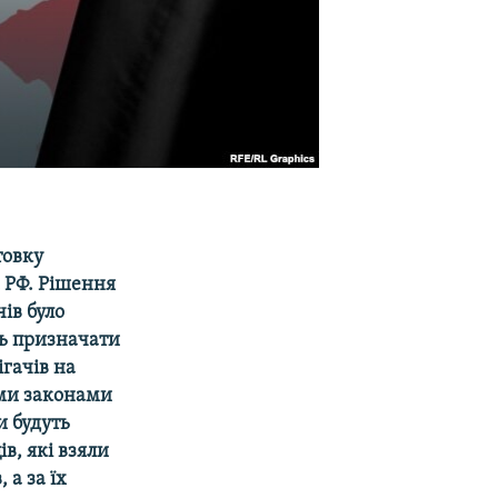
товку
а РФ. Рішення
ів було
ть призначати
ігачів на
ими законами
и будуть
ів, які взяли
 а за їх