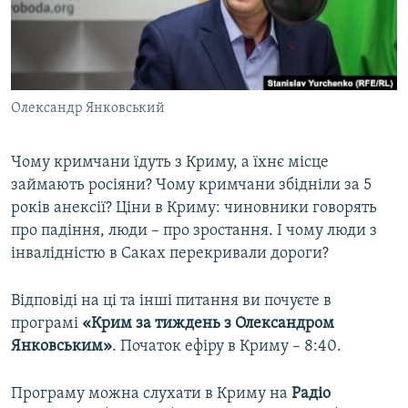
ВІДЕОУРОКИ «ELIFBE»
Русский
СВІДЧЕННЯ ОКУПАЦІЇ
Qırımtatar
УКРАЇНСЬКА ПРОБЛЕМА КРИМУ
Олександр Янковський
ДОЛУЧАЙСЯ!
ІНФОГРАФІКА
Чому кримчани їдуть з Криму, а їхнє місце
займають росіяни? Чому кримчани збідніли за 5
Усі сайти RFE/RL
років анексії? Ціни в Криму: чиновники говорять
про падіння, люди – про зростання. І чому люди з
інвалідністю в Саках перекривали дороги?
Відповіді на ці та інші питання ви почуєте в
програмі
«Крим за тиждень з Олександром
Янковським»
. Початок ефіру в Криму – 8:40.
Програму можна слухати в Криму на
Радіо