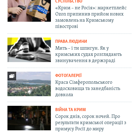
СУСПІЛЬСТВО
«Крим – не Росія»: маркетплейс
Ozon припинив прийом нових
замовлень на Кримському
півострові
ПРАВА ЛЮДИНИ
Мить – і ти шпигун. Як у
кримських судах розглядають
звинувачення в держзраді
ФОТОГАЛЕРЕЇ
Краса Сімферопольського
водосховища та занедбаність
довкола
ВІЙНА ТА КРИМ
Сорок днів, сорок ночей. Про
результати кримської операції з
примусу Росії до миру