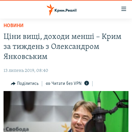
Доступність
посилання
Перейти
НОВИНИ
до
НОВИНИ
Ціни вищі, доходи менші – Крим
основного
ВОДА.КРИМ
матеріалу
за тиждень з Олександром
ВІДЕО ТА ФОТО
Перейти
Янковським
до
ПОЛІТИКА
основної
13 липень 2019, 08:40
БЛОГИ
навігації
Перейти
Поділитись
Читати без VPN
ПОГЛЯД
до
ІНТЕРВ'Ю
пошуку
ВСЕ ЗА ДЕНЬ
СПЕЦПРОЕКТИ
ЯК ОБІЙТИ БЛОКУВАННЯ
ДЕПОРТАЦІЯ