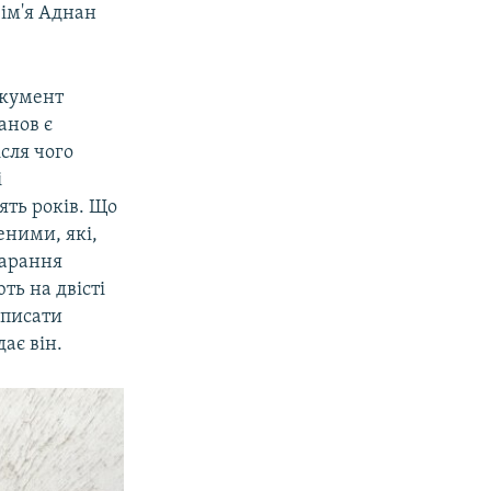
 ім'я Аднан
окумент
анов є
сля чого
і
ять років. Що
еними, які,
карання
ть на двісті
дписати
ає він.