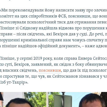
«Ми порекомендували йому написати заяву про злочин
комітет на цих співробітників ФСБ, пояснивши, що вон
застосовували психологічний тиск для отримання певн
Пізніше зі Слідкому надійшла відмова про порушення 
справи ‒ після свідчень, які Бекіров дав у суді. До речі, 
порушенні кримінальної справи нам чомусь спочатку п
а пізніше надійшов офіційний документ», ‒ каже адвок
Пізніше, у серпні 2019 року, коли справа Енвера Сейто
по суті, Бекіров, заявлений, як свідок з боку обвинуваче
д власних свідчень,
пояснивши
, що дав їх під психол
ін спростував те, що чув, як Сейтосманов зізнавався у ч
ізб ут-Тахрір».