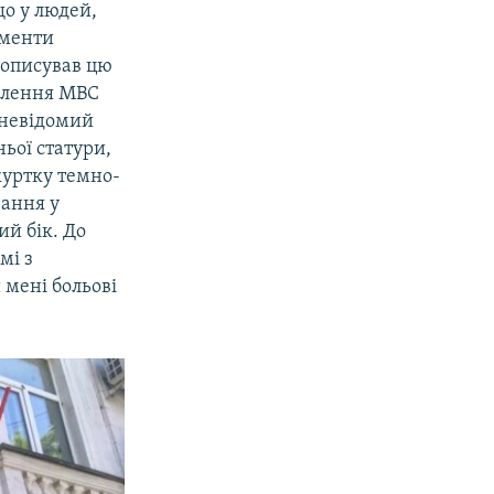
що у людей,
ументи
н описував цю
ділення МВС
 невідомий
ньої статури,
 куртку темно-
вання у
ий бік. До
мі з
 мені больові