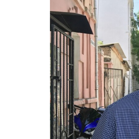
ВІДЕОУРОКИ «ELIFBE»
СВІДЧЕННЯ ОКУПАЦІЇ
УКРАЇНСЬКА ПРОБЛЕМА КРИМУ
ІНФОГРАФІКА