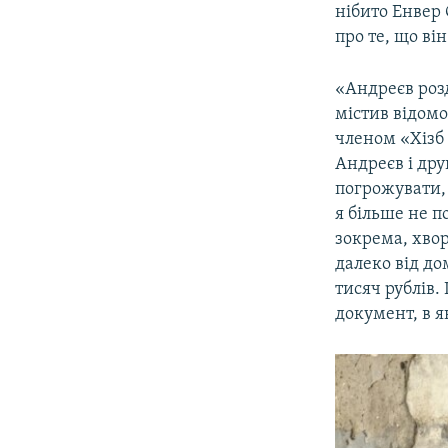
нібито Енвер 
про те, що ві
«Андреєв роз
містив відомо
членом «Хізб 
Андреєв і дру
погрожувати, 
я більше не п
зокрема, хво
далеко від до
тисяч рублів
документ, в я