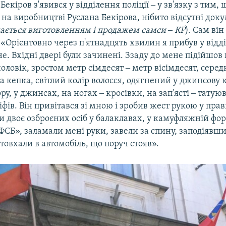
екіров з'явився у відділення поліції ‒ у зв'язку з тим, 
на виробництві Руслана Бекірова, нібито відсутні док
ається виготовленням і продажем самси ‒ КР
). Сам ві
 «Орієнтовно через п'ятнадцять хвилин я прибув у від
. Вхідні двері були зачинені. Ззаду до мене підійшов
оловік, зростом метр сімдесят ‒ метр вісімдесят, серед
іра кепка, світлий колір волосся, одягнений у джинсову
ру, у джинсах, на ногах ‒ кросівки, на зап'ясті ‒ татую
ліфів. Він привітався зі мною і зробив жест рукою у прав
 двоє озброєних осіб у балаклавах, у камуфляжній фор
Б», заламали мені руки, завели за спину, заподіявши
штовхали в автомобіль, що поруч стояв».