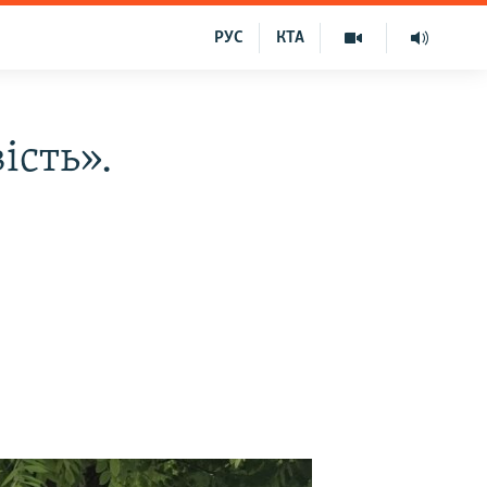
РУС
КТА
ість».