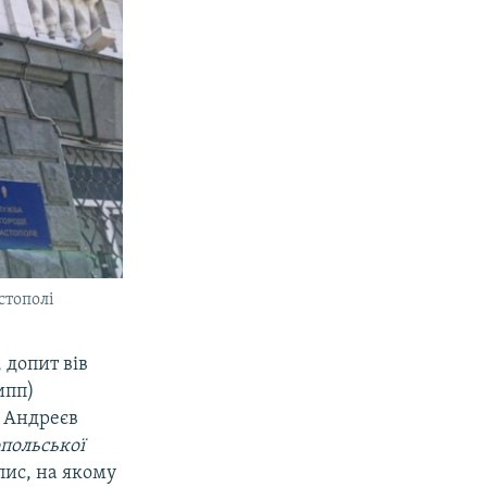
стополі
 допит вів
ипп)
. Андреєв
польської
пис, на якому