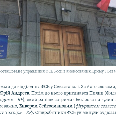
 розташоване управління ФСБ Росії в анексованих Криму і Сева
езли до відділення ФСБ у Севастополі. За його словами,
Юрій Андреєв
. Потім до нього приєднався Пилип (Фил
ідоме ‒ КР
), який раніше затримав Бекірова на вулиці
ереважно,
Енвером Сейтосмановим
(
фігурантом севасто
ут-Тахрір» ‒ КР
). Співробітники ФСБ увімкнули аудіоза