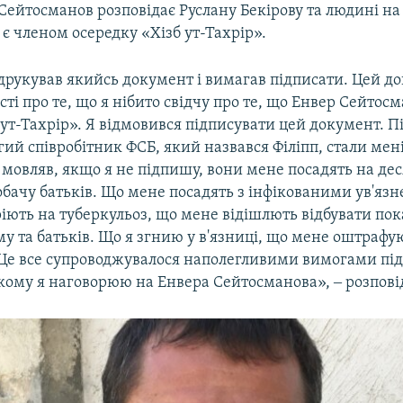
Сейтосманов розповідає Руслану Бекірову та людині на
н є членом осередку «Хізб ут-Тахрір».
друкував якийсь документ і вимагав підписати. Цей д
сті про те, що я нібито свідчу про те, що Енвер Сейтосм
ут-Тахрір». Я відмовився підписувати цей документ. Пі
гий співробітник ФСБ, який назвався Філіпп, стали мен
мовляв, якщо я не підпишу, вони мене посадять на дес
обачу батьків. Що мене посадять з інфікованими ув'язн
ріють на туберкульоз, що мене відішлють відбувати по
му та батьків. Що я згнию у в'язниці, що мене оштрафую
. Це все супроводжувалося наполегливими вимогами пі
кому я наговорюю на Енвера Сейтосманова», ‒ розповід