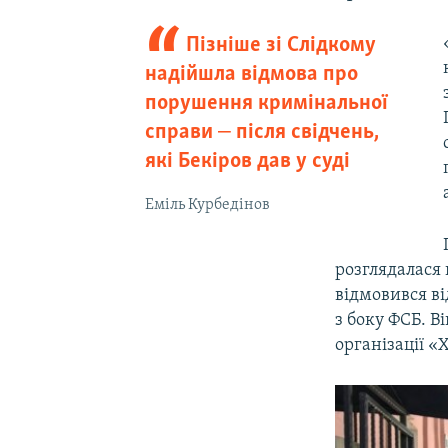
Пізніше зі Слідкому
надійшла відмова про
порушення кримінальної
справи ‒ після свідчень,
які Бекіров дав у суді
Еміль Курбедінов
розглядалася 
відмовився ві
з боку ФСБ. В
організації «Х