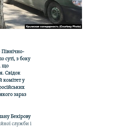
 Північно-
 суті, з боку
, що
я. Свідок
й комітет у
 російських
якого зараз
лану Бекірову
йної служби і