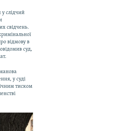
 у слідчий
и
их свідчень.
кримінальної
про відмову в
овідомив суд,
ат.
сманова
ння, у суді
огічним тиском
ленстві