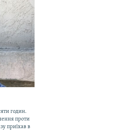
сяти годин.
дчення проти
зу приїхав в