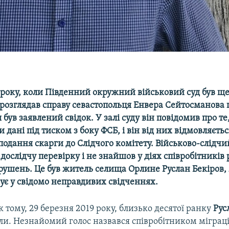
 року, коли Південний окружний військовий суд був ще
розглядав справу севастопольця Енвера Сейтосманова по
був заявлений свідок. У залі суду він повідомив про те
и дані під тиском з боку ФСБ, і він від них відмовляєтьс
подання скарги до Слідчого комітету. Військово-слідчи
дослідчу перевірку і не знайшов у діях співробітників
рушень. Це був житель селища Орлине Руслан Бекіров, 
ує у свідомо неправдивих свідченнях.
к тому, 29 березня 2019 року, близько десятої ранку
Рус
ли. Незнайомий голос назвався співробітником міграці