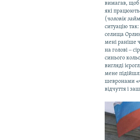
вимагав, щоб Б
які працюють 
(
чоловік займ
ситуацію так:
селища Орлине
мені раніше ч
на голові ‒ с
синього кольо
вигляді ієрог
мене підійшли
шевронами «ФС
відчуття і за