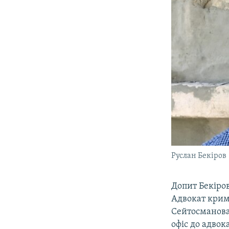
Руслан Бекіров
Допит Бекіров
Адвокат крим
Сейтосманова 
офіс до адвока