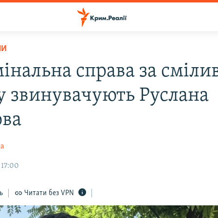
НИ
інальна справа за смілив
у звинувачують Руслана
ова
ка
 17:00
ь
Читати без VPN