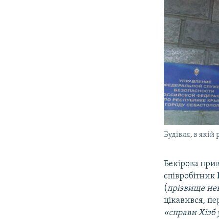
Будівля, в якій
Бекірова прив
співробітник
(
прізвище нев
цікавився, п
«справи Хізб 