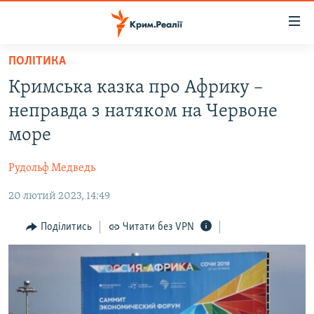
Доступність
посилання
Перейти
ПОЛІТИКА
до
НОВИНИ
Кримська казка про Африку –
основного
ВОДА.КРИМ
матеріалу
неправда з натяком на Червоне
ВІДЕО ТА ФОТО
Перейти
море
до
ПОЛІТИКА
основної
Рудольф Медведь
БЛОГИ
навігації
Перейти
20 лютий 2023, 14:49
ПОГЛЯД
до
ІНТЕРВ'Ю
Поділитись
Читати без VPN
пошуку
ВСЕ ЗА ДЕНЬ
СПЕЦПРОЕКТИ
ЯК ОБІЙТИ БЛОКУВАННЯ
ДЕПОРТАЦІЯ