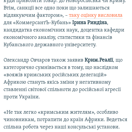
куди привозити товар: до Новоросійська чи Криму.
Втім, санкції все одно поки що залишаються
відлякуючим фактором», –
таку оцінку висловила
для «КоммерсантЪ-Кубань»
Ірина Риндіна
,
кандидатка економічних наук, доцентка кафедри
економічного аналізу, статистики та фінансів
Кубанського державного університету.
Олександр Овчаров також заявив
Крим.Реалії
, що
категорично сумнівається в тому, що наслідком
«вояжів кримських російських делегацій»
Африкою стануть якісь зміни у негативному
ставленні світової спільноти до російської агресії
проти України.
«Не так легко «кримським жителям», особливо
чиновникам, потрапити до країн Африки. Ведеться
спільна робота через наші консульські установи.