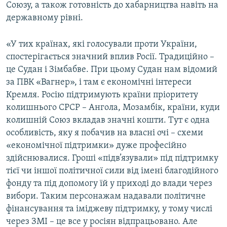
Союзу, а також готовність до хабарництва навіть на
державному рівні.
«У тих країнах, які голосували проти України,
спостерігається значний вплив Росії. Традиційно –
це Судан і Зімбабве. При цьому Судан нам відомий
за ПВК «Вагнер», і там є економічні інтереси
Кремля. Росію підтримують країни пріоритету
колишнього СРСР – Ангола, Мозамбік, країни, куди
колишній Союз вкладав значні кошти. Тут є одна
особливість, яку я побачив на власні очі – схеми
«економічної підтримки» дуже професійно
здійснювалися. Гроші «підв’язували» під підтримку
тієї чи іншої політичної сили від імені благодійного
фонду та під допомогу їй у приході до влади через
вибори. Таким персонажам надавали політичне
фінансування та іміджеву підтримку, у тому числі
через ЗМІ – це все у росіян відпрацьовано. Але