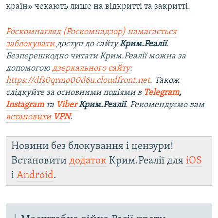
країн» чекають лише на відкритті та закритті.
Роскомнагляд (Роскомнадзор) намагається
заблокувати
доступ до сайту
Крим.Реалії
.
Безперешкодно читати Крим.Реалії можна за
допомогою
дзеркального сайту
:
https://dfs0qrmo00d6u.cloudfront.net
. Також
слідкуйте за основними подіями в
Telegram
,
Instagram
та
Viber
Крим.Реалії
. Ре
комендуємо вам
встановити
VPN
.
Новини без блокування і цензури!
Встановити
додаток
Крим.Реалії для
iOS
і
Android
.