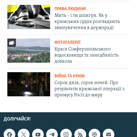
ПРАВА ЛЮДИНИ
Мить – і ти шпигун. Як у
кримських судах розглядають
звинувачення в держзраді
ФОТОГАЛЕРЕЇ
Краса Сімферопольського
водосховища та занедбаність
довкола
ВІЙНА ТА КРИМ
Сорок днів, сорок ночей. Про
результати кримської операції з
примусу Росії до миру
ДОЛУЧАЙСЯ!