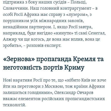
підтримка з боку наших сусідів – Польщі,
Словаччини. Наш головний контраргумент – в
особі Росії Африка має справу з «лузером», з
порушником усіх міжнародних законів,
ненадійним партнером. І, якщо Росії завтра,
наприклад, буде вигідно «кинути» ті самі Сенегал,
Алжир чи ще когось, де вона має вплив, вона це
зробить», – розповів експерт.
«Зернова» пропаганда Кремля та
неготовність портів Криму
Нові наративи Росії про те, що «нібито Київ не хоче
йти на переговори з Москвою, тож країни Африки
залишаться голодними», Олександр Овчаров
вважає елементом російських пропагандистських
технологій.