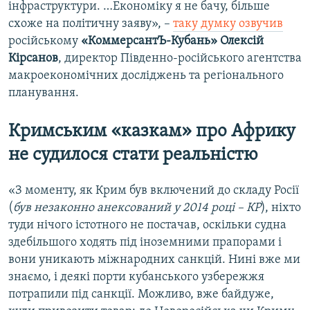
інфраструктури. …Економіку я не бачу, більше
схоже на політичну заяву», –
таку думку озвучив
російському
«КоммерсантЪ-Кубань»
Олексій
Кірсанов
, директор Південно-російського агентства
макроекономічних досліджень та регіонального
планування.
Кримським «казкам» про Африку
не судилося стати реальністю
«З моменту, як Крим був включений до складу Росії
(
був незаконно анексований у 2014 році – КР
), ніхто
туди нічого істотного не постачав, оскільки судна
здебільшого ходять під іноземними прапорами і
вони уникають міжнародних санкцій. Нині вже ми
знаємо, і деякі порти кубанського узбережжя
потрапили під санкції. Можливо, вже байдуже,