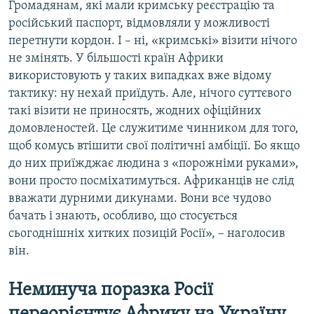
Громадянам, які мали кримську реєстрацію та
російський паспорт, відмовляли у можливості
перетнути кордон. І – ні, «кримські» візити нічого
не змінять. У більшості країн Африки
використовують у таких випадках вже відому
тактику: ну нехай приїдуть. Але, нічого суттєвого
такі візити не приносять, жодних офіційних
домовленостей. Це служитиме чинником для того,
щоб комусь втішити свої політичні амбіції. Бо якщо
до них приїжджає людина з «порожніми руками»,
вони просто посміхатимуться. Африканців не слід
вважати дурними дикунами. Вони все чудово
бачать і знають, особливо, що стосується
сьогоднішніх хитких позицій Росії», – наголосив
він.
Неминуча поразка Росії