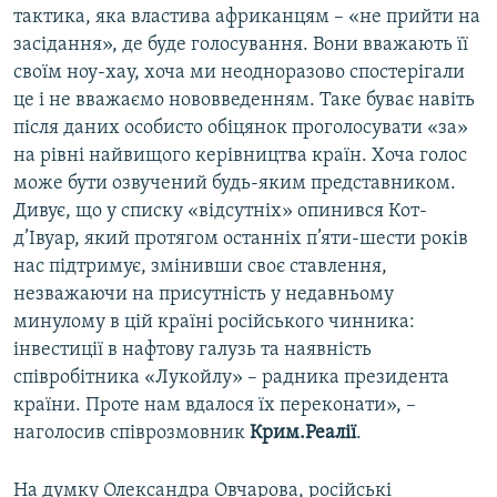
тактика, яка властива африканцям – «не прийти на
засідання», де буде голосування. Вони вважають її
своїм ноу-хау, хоча ми неодноразово спостерігали
це і не вважаємо нововведенням. Таке буває навіть
після даних особисто обіцянок проголосувати «за»
на рівні найвищого керівництва країн. Хоча голос
може бути озвучений будь-яким представником.
Дивує, що у списку «відсутніх» опинився Кот-
д’Івуар, який протягом останніх п’яти-шести років
нас підтримує, змінивши своє ставлення,
незважаючи на присутність у недавньому
минулому в цій країні російського чинника:
інвестиції в нафтову галузь та наявність
співробітника «Лукойлу» – радника президента
країни. Проте нам вдалося їх переконати», –
наголосив співрозмовник
Крим.Реалії
.
На думку Олександра Овчарова, російські