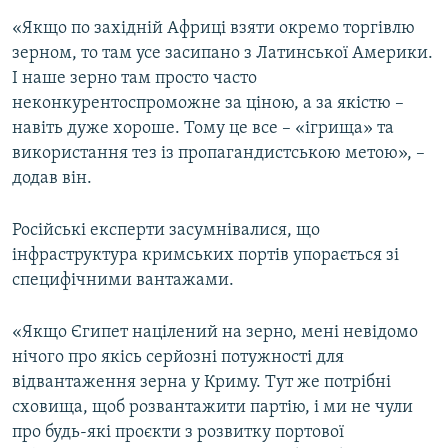
«Якщо по західній Африці взяти окремо торгівлю
зерном, то там усе засипано з Латинської Америки.
І наше зерно там просто часто
неконкурентоспроможне за ціною, а за якістю –
навіть дуже хороше. Тому це все – «ігрища» та
використання тез із пропагандистською метою», –
додав він.
Російські експерти засумнівалися, що
інфраструктура кримських портів упорається зі
специфічними вантажами.
«Якщо Єгипет націлений на зерно, мені невідомо
нічого про якісь серйозні потужності для
відвантаження зерна у Криму. Тут же потрібні
сховища, щоб розвантажити партію, і ми не чули
про будь-які проєкти з розвитку портової