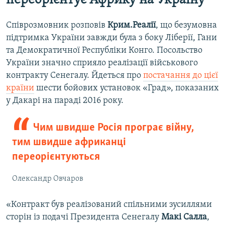
переорієнтує Африку на Україну
Співрозмовник розповів
Крим.Реалії
, що безумовна
підтримка України завжди була з боку Ліберії, Гани
та Демократичної Республіки Конго. Посольство
України значно сприяло реалізації військового
контракту Сенегалу. Йдеться про
постачання до цієї
країни
шести бойових установок «Град», показаних
у Дакарі на параді 2016 року.
Чим швидше Росія програє війну,
тим швидше африканці
переорієнтуються
Олександр Овчаров
«Контракт був реалізований спільними зусиллями
сторін із подачі Президента Сенегалу
Макі Салла
,