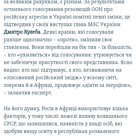
за великим рахунком, є різним. За результатами
останнього голосування резолюцій ООН про
російську агресію в Україні помітні певні зміни, це
підтвердив у своїх виступах глава МЗС України
Дмитро Кулеба
. Деякі країни, які голосували
раніше однозначно – «проти», змінили своє
ставлення. Вони перейшли на бік тих – їх більшість,
– хто «ухиляється» від голосування: утримується чи
не забезпечує присутності свого представника. Ясно
видно: хто нас підтримує, а хто, незважаючи на
«зіпсований російський імідж» у всьому світі,
зокрема й в Африці, продовжує «діяти за інерцією»,
– зазначив експерт.
На його думку, Росія в Африці використовує кілька
факторів, у тому числі: важелі впливу колишнього
СРСР, що залишилися, наявність у владі осіб, які
здобули вищу освіту в республіках розваленого