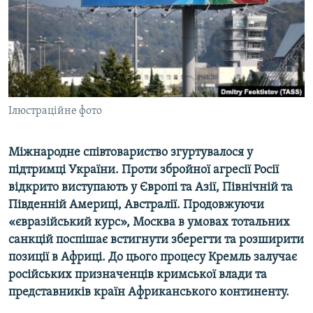
ВІДЕОУРОКИ «ELIFBE»
Русский
СВІДЧЕННЯ ОКУПАЦІЇ
Qırımtatar
УКРАЇНСЬКА ПРОБЛЕМА КРИМУ
ДОЛУЧАЙСЯ!
ІНФОГРАФІКА
Ілюстраційне фото
Міжнародне співтовариство згуртувалося у
Усі сайти RFE/RL
підтримці України. Проти збройної агресії Росії
відкрито виступають у Європі та Азії, Північній та
Південній Америці, Австралії. Продовжуючи
«євразійський курс», Москва в умовах тотальних
санкцій поспішає встигнути зберегти та розширити
позиції в Африці. До цього процесу Кремль залучає
російських призначенців кримської влади та
представників країн Африканського континенту.