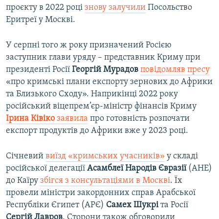
проєкту в 2022 році
знову залучили
Посольство
Еритреї у Москві.
У серпні того ж року призначений Росією
заступник глави уряду – представник Криму при
президенті Росії
Георгій Мурадов
повідомляв пресу
«про кримські плани експорту зернових до Африки
та Близького Сходу». Наприкінці 2022 року
російський віцепрем’єр-міністр фінансів Криму
Ірина Ківіко
заявила
про готовність розпочати
експорт продуктів до Африки вже у 2023 році.
Січневий
виїзд «кримських учасників»
у складі
російської делегації
Асамблеї Народів Євразії
(АНЕ)
до Каїру
збігся з консультаціями в Москві
. Їх
провели міністри закордонних справ Арабської
Республіки Єгипет (АРЄ)
Самех Шукрі
та Росії
Сергій Лавров
. Сторони також обговорили