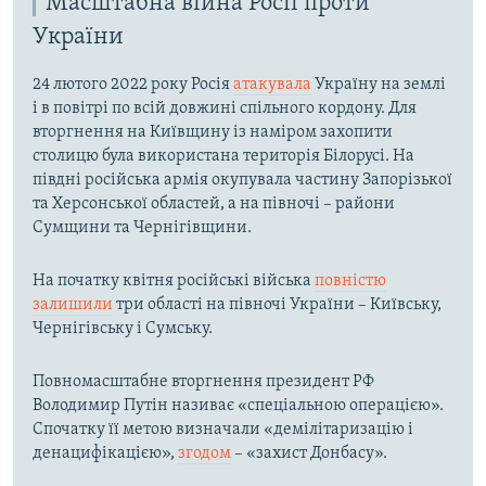
Масштабна війна Росії проти
України
24 лютого 2022 року Росія
атакувала
Україну на землі
і в повітрі по всій довжині спільного кордону. Для
вторгнення на Київщину із наміром захопити
столицю була використана територія Білорусі. На
півдні російська армія окупувала частину Запорізької
та Херсонської областей, а на півночі – райони
Сумщини та Чернігівщини.
На початку квітня російські війська
повністю
залишили
три області на півночі України – Київську,
Чернігівську і Сумську.
Повномасштабне вторгнення президент РФ
Володимир Путін називає «спеціальною операцією».
Спочатку її метою визначали «демілітаризацію і
денацифікацією»,
згодом
– «захист Донбасу».