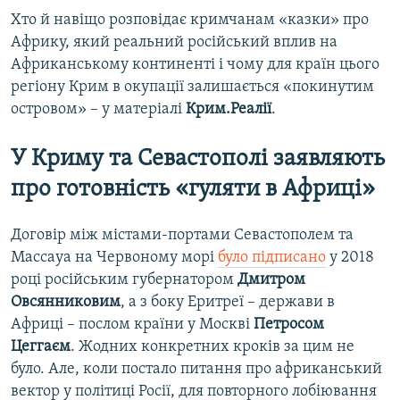
Хто й навіщо розповідає кримчанам «казки» про
Африку, який реальний російський вплив на
Африканському континенті і чому для країн цього
регіону Крим в окупації залишається «покинутим
островом» – у матеріалі
Крим.Реалії
.
У Криму та Севастополі заявляють
про готовність «гуляти в Африці»
Договір між містами-портами Севастополем та
Массауа на Червоному морі
було підписано
у 2018
році російським губернатором
Дмитром
Овсянниковим
, а з боку Еритреї – держави в
Африці – послом країни у Москві
Петросом
Цеггаєм
. Жодних конкретних кроків за цим не
було. Але, коли постало питання про африканський
вектор у політиці Росії, для повторного лобіювання