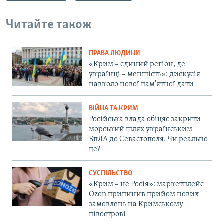
Читайте також
ПРАВА ЛЮДИНИ
«Крим – єдиний регіон, де
українці – меншість»: дискусія
навколо нової пам'ятної дати
ВІЙНА ТА КРИМ
Російська влада обіцяє закрити
морський шлях українським
БпЛА до Севастополя. Чи реально
це?
СУСПІЛЬСТВО
«Крим – не Росія»: маркетплейс
Ozon припинив прийом нових
замовлень на Кримському
півострові