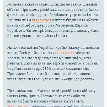
Російська влада заявляє, що армія не атакує цивільні
об’єкти. При цьому російська авіація, ракетні війська,
флот і артилерія щодня обстрілюють українські міста.
Руйнуванням
піддаються
житлові будинки та об’єкти
цивільної інфраструктури у Маріуполі, Харкові,
Чернігові, Житомирі, Сєвєродонецьку, а також у Києві
й інших українських містах і селах.
На початок квітня Україна і країни Заходу оцінювали
втрати Росії у війні в межах
15-20 тисяч
убитими.
Кремль називає у десять разів меншу цифру, хоча
речник Путіна визнав, що втрати «значні». У березні
Україна заявила про 1300 загиблих захисників.
Президент Зеленський сказав, що співвідношення
втрат України і Росії у цій війні – «один до десяти».
Після звільнення Київщини від російських військ у
містах Буча, Ірпінь, Гостомель та селах області
виявили факти масових убивств, катувань та
зґвалтувань
цивільних, зокрема дітей. Українська