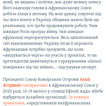
який, як людина і політик, має дуже велику повагу.
Його каденція голови в Африканському Союзі
добігає кінця в лютому. На мою думку, озвучені під
час його візиту в Україну обіцянки мають бути ще
реалізовані, хоч треба продовжувати роботу. Чим
швидше Росія програє війну, тим швидше
африканці переорієнтуються. Весь цивілізований
світ відновлюватиме Україну після її перемоги.
Африканцям потрібно зрозуміти, що коли
«вишукається черга» на участь у проєктах, то на
претендентів дивитимуться з урахуванням «їхньої
поведінки» під час війни», – підсумував експерт.
Президент Союзу Коморських Островів
Азалі
Ассумані
головуватиме
в Африканському Союзі у
2023 році. 15-19 лютого у столиці Ефіопії Аддіс-Абебе
відбудеться Асамблея організації.
За новими
правилами
, «представників неафриканських