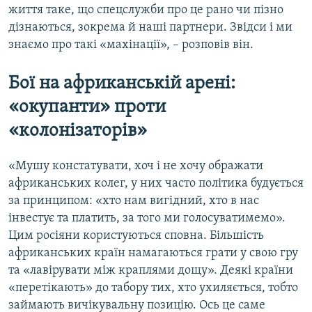
життя таке, що спецслужби про це рано чи пізно
дізнаються, зокрема й наші партнери. Звідси і ми
знаємо про такі «махінації», – розповів він.
Бої на африканській арені:
«окупанти» проти
«колонізаторів»
«Мушу констатувати, хоч і не хочу ображати
африканських колег, у них часто політика будується
за принципом: «хто нам вигідний, хто в нас
інвестує та платить, за того ми голосуватимемо».
Цим росіяни користуються сповна. Більшість
африканських країн намагаються грати у свою гру
та «лавірувати між краплями дощу». Деякі країни
«перетікають» до табору тих, хто ухиляється, тобто
займають вичікувальну позицію. Ось це саме