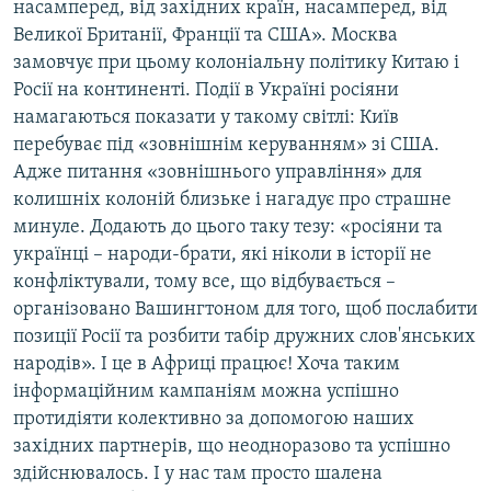
насамперед, від західних країн, насамперед, від
Великої Британії, Франції та США». Москва
замовчує при цьому колоніальну політику Китаю і
Росії на континенті. Події в Україні росіяни
намагаються показати у такому світлі: Київ
перебуває під «зовнішнім керуванням» зі США.
Адже питання «зовнішнього управління» для
колишніх колоній близьке і нагадує про страшне
минуле. Додають до цього таку тезу: «росіяни та
українці – народи-брати, які ніколи в історії не
конфліктували, тому все, що відбувається –
організовано Вашингтоном для того, щоб послабити
позиції Росії та розбити табір дружних слов'янських
народів». І це в Африці працює! Хоча таким
інформаційним кампаніям можна успішно
протидіяти колективно за допомогою наших
західних партнерів, що неодноразово та успішно
здійснювалось. І у нас там просто шалена