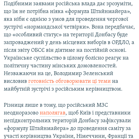
Подібними заявами російська влада дає зрозуміти,
що їм не потрібна ніяка «формула Штайнмайера»,
яка ніби є однією з умов для проведення чергової
зустрічі «нормандської четвірки». Вона передбачає,
що «особливий статус» на території Донбасу буде
запроваджений у день місцевих виборів в ОРДЛО, а
після звіту ОБСЄ він діятиме на постійній основі.
Українське суспільство в цілому болісно реагує на
політичну частину мінських домовленостей.
Незважаючи на це, Володимир Зеленський
висловив
готовність обговорювати ці теми
на
майбутній зустрічі з російським керівництвом.
Різниця лише в тому, що російський МЗС
неодноразово
наполягав
, щоб Київ і представники
непідконтрольних територій Донбасу зафіксували
«формулу Штайнмайера» до проведення саміту за
участі керівництва України, Німеччини, Франції та