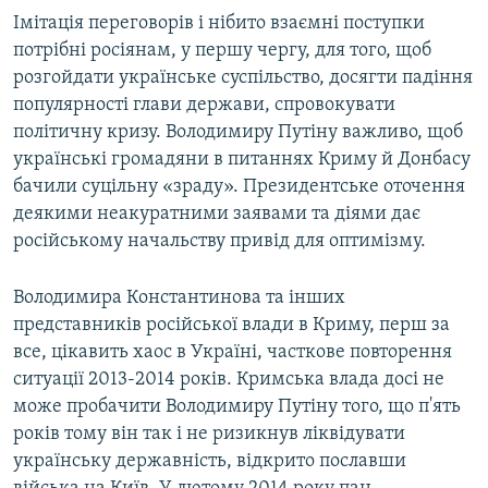
Імітація переговорів і нібито взаємні поступки
потрібні росіянам, у першу чергу, для того, щоб
розгойдати українське суспільство, досягти падіння
популярності глави держави, спровокувати
політичну кризу. Володимиру Путіну важливо, щоб
українські громадяни в питаннях Криму й Донбасу
бачили суцільну «зраду». Президентське оточення
деякими неакуратними заявами та діями дає
російському начальству привід для оптимізму.
Володимира Константинова та інших
представників російської влади в Криму, перш за
все, цікавить хаос в Україні, часткове повторення
ситуації 2013-2014 років. Кримська влада досі не
може пробачити Володимиру Путіну того, що п'ять
років тому він так і не ризикнув ліквідувати
українську державність, відкрито пославши