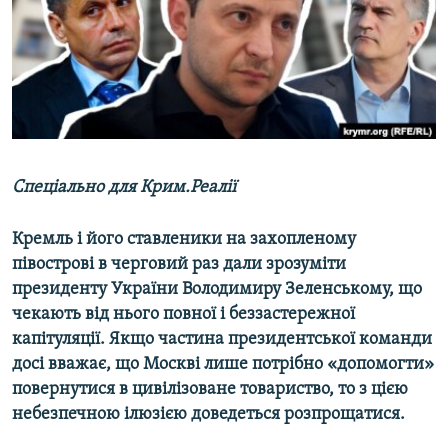
ВІДЕОУРОКИ «ELIFBE»
Русский
СВІДЧЕННЯ ОКУПАЦІЇ
Qırımtatar
УКРАЇНСЬКА ПРОБЛЕМА КРИМУ
ДОЛУЧАЙСЯ!
ІНФОГРАФІКА
Спеціально для Крим.Реалії
Усі сайти RFE/RL
Кремль і його ставленики на захопленому
півострові в черговий раз дали зрозуміти
президенту України Володимиру Зеленському, що
чекають від нього повної і беззастережної
капітуляції. Якщо частина президентської команди
досі вважає, що Москві лише потрібно «допомогти»
повернутися в цивілізоване товариство, то з цією
небезпечною ілюзією доведеться розпрощатися.