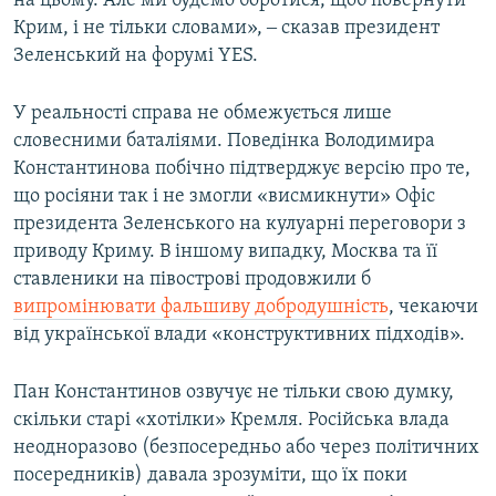
на цьому. Але ми будемо боротися, щоб повернути
Крим, і не тільки словами», ‒ сказав президент
Зеленський на форумі YES.
У реальності справа не обмежується лише
словесними баталіями. Поведінка Володимира
Константинова побічно підтверджує версію про те,
що росіяни так і не змогли «висмикнути» Офіс
президента Зеленського на кулуарні переговори з
приводу Криму. В іншому випадку, Москва та її
ставленики на півострові продовжили б
випромінювати фальшиву добродушність
, чекаючи
від української влади «конструктивних підходів».
Пан Константинов озвучує не тільки свою думку,
скільки старі «хотілки» Кремля. Російська влада
неодноразово (безпосередньо або через політичних
посередників) давала зрозуміти, що їх поки