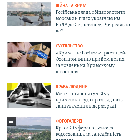
ВІЙНА ТА КРИМ
Російська влада обіцяє закрити
морський шлях українським
БпЛА до Севастополя. Чи реально
це?
СУСПІЛЬСТВО
«Крим – не Росія»: маркетплейс
Ozon припинив прийом нових
замовлень на Кримському
півострові
ПРАВА ЛЮДИНИ
Мить – і ти шпигун. Як у
кримських судах розглядають
звинувачення в держзраді
ФОТОГАЛЕРЕЇ
Краса Сімферопольського
водосховища та занедбаність