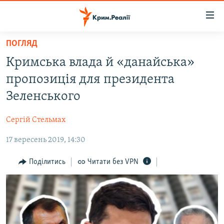
Доступність
посилання
Перейти
ПОГЛЯД
до
НОВИНИ
Кримська влада й «данайська»
основного
ВОДА.КРИМ
матеріалу
пропозиція для президента
ВІДЕО ТА ФОТО
Перейти
Зеленського
до
ПОЛІТИКА
основної
Сергій Стельмах
БЛОГИ
навігації
Перейти
17 вересень 2019, 14:30
ПОГЛЯД
до
ІНТЕРВ'Ю
Поділитись
Читати без VPN
пошуку
ВСЕ ЗА ДЕНЬ
СПЕЦПРОЕКТИ
ЯК ОБІЙТИ БЛОКУВАННЯ
ДЕПОРТАЦІЯ