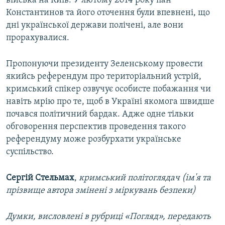
війська на Київ. У лютому 2014 року пан
Константинов та його оточення були впевнені, що
дні української держави полічені, але вони
прорахувалися.
Пропонуючи президенту Зеленському провести
якийсь референдум про територіальний устрій,
кримський спікер озвучує особисте побажання чи
навіть мрію про те, щоб в Україні якомога швидше
почався політичний бардак. Адже одне тільки
обговорення перспектив проведення такого
референдуму може розбурхати українське
суспільство.
Сергій Стельмах
,
кримський політоглядач (ім'я та
прізвище автора змінені з міркувань безпеки)
Думки, висловлені в рубриці «Погляд», передають