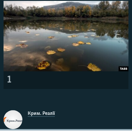
ВІДЕОУРОКИ «ELIFBE»
Русский
СВІДЧЕННЯ ОКУПАЦІЇ
Qırımtatar
УКРАЇНСЬКА ПРОБЛЕМА КРИМУ
ДОЛУЧАЙСЯ!
ІНФОГРАФІКА
Усі сайти RFE/RL
1
Крим. Реалії