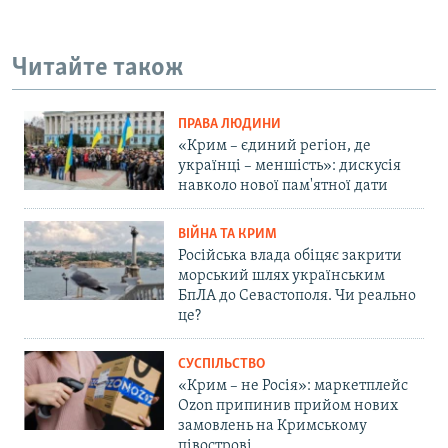
Читайте також
ПРАВА ЛЮДИНИ
«Крим – єдиний регіон, де
українці – меншість»: дискусія
навколо нової пам'ятної дати
ВІЙНА ТА КРИМ
Російська влада обіцяє закрити
морський шлях українським
БпЛА до Севастополя. Чи реально
це?
СУСПІЛЬСТВО
«Крим – не Росія»: маркетплейс
Ozon припинив прийом нових
замовлень на Кримському
півострові