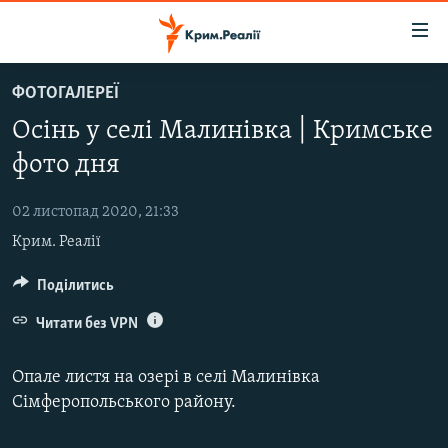
Доступність
посилання
Перейти
ФОТОГАЛЕРЕЇ
до
НОВИНИ
Осінь у селі Малинівка | Кримське
основного
ВОДА.КРИМ
матеріалу
фото дня
ВІДЕО ТА ФОТО
Перейти
до
02 листопад 2020, 21:33
ПОЛІТИКА
основної
Крим. Реалії
БЛОГИ
навігації
Перейти
ПОГЛЯД
Поділитись
до
ІНТЕРВ'Ю
Читати без VPN
пошуку
ВСЕ ЗА ДЕНЬ
Опале листя на озері в селі Малинівка
СПЕЦПРОЕКТИ
Сімферопольського району.
ЯК ОБІЙТИ БЛОКУВАННЯ
ДЕПОРТАЦІЯ