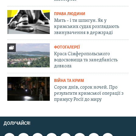
ПРАВА ЛЮДИНИ
Мить – і ти шпигун. Як у
кримських судах розглядають
звинувачення в держзраді
ФОТОГАЛЕРЕЇ
Краса Сімферопольського
водосховища та занедбаність
довкола
ВІЙНА ТА КРИМ
Сорок днів, сорок ночей. Про
результати кримської операції з
примусу Росії до миру
ДОЛУЧАЙСЯ!