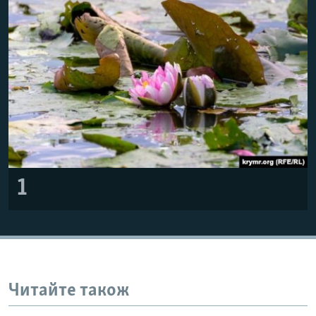
ВІДЕОУРОКИ «ELIFBE»
Русский
СВІДЧЕННЯ ОКУПАЦІЇ
Qırımtatar
УКРАЇНСЬКА ПРОБЛЕМА КРИМУ
ДОЛУЧАЙСЯ!
ІНФОГРАФІКА
Усі сайти RFE/RL
1
Читайте також