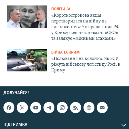
ПОЛІТИКА
«Короткострокова акція
перетворилася на війну на
виснаження»: Як пропаганда РФ
у Криму пояснює невдачі «СВО»
та залякує «мінними атаками»
ВІЙНА ТА КРИМ
«Полювання на колони». Як ЗСУ
ріжуть військову логістику Росії в
Криму
ДОЛУЧАЙСЯ!
ПІДТРИМКА