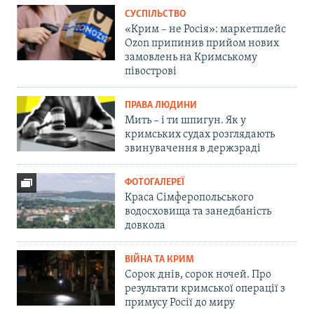
СУСПІЛЬСТВО
«Крим – не Росія»: маркетплейс
Ozon припинив прийом нових
замовлень на Кримському
півострові
ПРАВА ЛЮДИНИ
Мить – і ти шпигун. Як у
кримських судах розглядають
звинувачення в держзраді
ФОТОГАЛЕРЕЇ
Краса Сімферопольського
водосховища та занедбаність
довкола
ВІЙНА ТА КРИМ
Сорок днів, сорок ночей. Про
результати кримської операції з
примусу Росії до миру