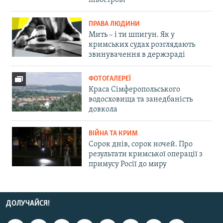
півострові
ПРАВА ЛЮДИНИ
Мить – і ти шпигун. Як у
кримських судах розглядають
звинувачення в держзраді
ФОТОГАЛЕРЕЇ
Краса Сімферопольського
водосховища та занедбаність
довкола
ВІЙНА ТА КРИМ
Сорок днів, сорок ночей. Про
результати кримської операції з
примусу Росії до миру
ДОЛУЧАЙСЯ!