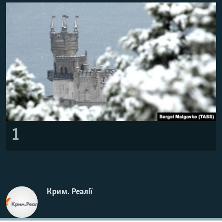
ВІДЕОУРОКИ «ELIFBE»
Русский
СВІДЧЕННЯ ОКУПАЦІЇ
Qırımtatar
УКРАЇНСЬКА ПРОБЛЕМА КРИМУ
ДОЛУЧАЙСЯ!
ІНФОГРАФІКА
Усі сайти RFE/RL
1
Крим. Реалії