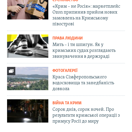
СУСПІЛЬСТВО
«Крим – не Росія»: маркетплейс
Ozon припинив прийом нових
замовлень на Кримському
півострові
ПРАВА ЛЮДИНИ
Мить – і ти шпигун. Як у
кримських судах розглядають
звинувачення в держзраді
ФОТОГАЛЕРЕЇ
Краса Сімферопольського
водосховища та занедбаність
довкола
ВІЙНА ТА КРИМ
Сорок днів, сорок ночей. Про
результати кримської операції з
примусу Росії до миру