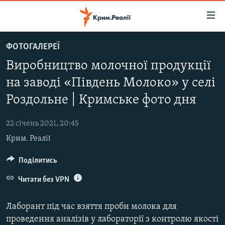
Доступність
посилання
Перейти
ФОТОГАЛЕРЕЇ
до
НОВИНИ
Виробництво молочної продукції
основного
ВОДА.КРИМ
матеріалу
на заводі «Південь Молоко» у селі
ВІДЕО ТА ФОТО
Перейти
Роздольне | Кримське фото дня
до
ПОЛІТИКА
основної
22 січень 2021, 20:45
БЛОГИ
навігації
Крим. Реалії
Перейти
ПОГЛЯД
до
Поділитись
ІНТЕРВ'Ю
пошуку
ВСЕ ЗА ДЕНЬ
Читати без VPN
СПЕЦПРОЕКТИ
Лаборант під час взяття проби молока для
ЯК ОБІЙТИ БЛОКУВАННЯ
ДЕПОРТАЦІЯ
проведення аналізів у лабораторії з контролю якості