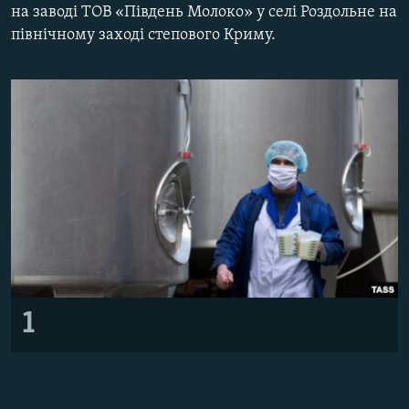
на заводі ТОВ «Південь Молоко» у селі Роздольне на
ВІДЕОУРОКИ «ELIFBE»
Русский
північному заході степового Криму.
СВІДЧЕННЯ ОКУПАЦІЇ
Qırımtatar
УКРАЇНСЬКА ПРОБЛЕМА КРИМУ
ДОЛУЧАЙСЯ!
ІНФОГРАФІКА
Усі сайти RFE/RL
1