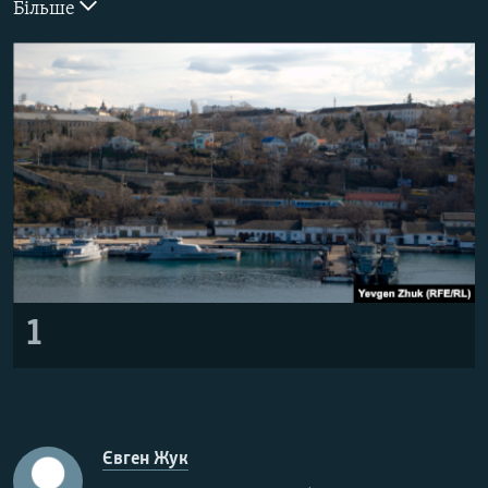
Більше
ВІДЕОУРОКИ «ELIFBE»
Русский
СВІДЧЕННЯ ОКУПАЦІЇ
Qırımtatar
УКРАЇНСЬКА ПРОБЛЕМА КРИМУ
ДОЛУЧАЙСЯ!
ІНФОГРАФІКА
Усі сайти RFE/RL
1
Євген Жук