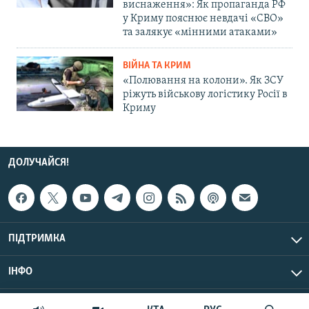
виснаження»: Як пропаганда РФ
у Криму пояснює невдачі «СВО»
та залякує «мінними атаками»
ВІЙНА ТА КРИМ
«Полювання на колони». Як ЗСУ
ріжуть військову логістику Росії в
Криму
ДОЛУЧАЙСЯ!
ПІДТРИМКА
ІНФО
© Крим.Реалії, 2026 | Усі права застережено.