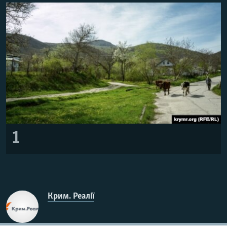
ВІДЕОУРОКИ «ELIFBE»
Русский
СВІДЧЕННЯ ОКУПАЦІЇ
Qırımtatar
УКРАЇНСЬКА ПРОБЛЕМА КРИМУ
ДОЛУЧАЙСЯ!
ІНФОГРАФІКА
Усі сайти RFE/RL
1
Крим. Реалії