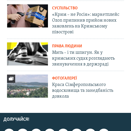
СУСПІЛЬСТВО
«Крим – не Росія»: маркетплейс
Ozon припинив прийом нових
замовлень на Кримському
півострові
ПРАВА ЛЮДИНИ
Мить – і ти шпигун. Як у
кримських судах розглядають
звинувачення в держзраді
ФОТОГАЛЕРЕЇ
Краса Сімферопольського
водосховища та занедбаність
довкола
ДОЛУЧАЙСЯ!