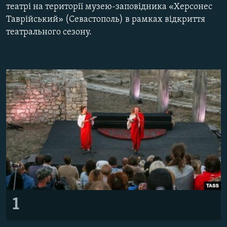
театрі на території музею-заповідника «Херсонес
ВІДЕОУРОКИ «ELIFBE»
Русский
Таврійський» (Севастополь) в рамках відкриття
СВІДЧЕННЯ ОКУПАЦІЇ
театрального сезону.
Qırımtatar
УКРАЇНСЬКА ПРОБЛЕМА КРИМУ
ДОЛУЧАЙСЯ!
ІНФОГРАФІКА
Усі сайти RFE/RL
1