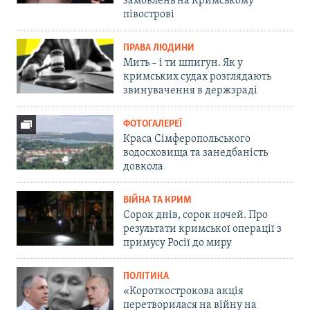
замовлень на Кримському
півострові
ПРАВА ЛЮДИНИ
Мить – і ти шпигун. Як у
кримських судах розглядають
звинувачення в держзраді
ФОТОГАЛЕРЕЇ
Краса Сімферопольського
водосховища та занедбаність
довкола
ВІЙНА ТА КРИМ
Сорок днів, сорок ночей. Про
результати кримської операції з
примусу Росії до миру
ПОЛІТИКА
«Короткострокова акція
перетворилася на війну на