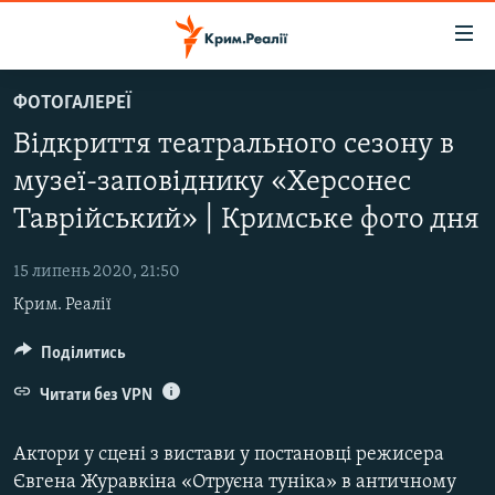
Доступність
посилання
Перейти
ФОТОГАЛЕРЕЇ
до
НОВИНИ
Відкриття театрального сезону в
основного
ВОДА.КРИМ
матеріалу
музеї-заповіднику «Херсонес
ВІДЕО ТА ФОТО
Перейти
Таврійський» | Кримське фото дня
до
ПОЛІТИКА
основної
15 липень 2020, 21:50
БЛОГИ
навігації
Крим. Реалії
Перейти
ПОГЛЯД
до
Поділитись
ІНТЕРВ'Ю
пошуку
ВСЕ ЗА ДЕНЬ
Читати без VPN
СПЕЦПРОЕКТИ
Актори у сцені з вистави у постановці режисера
ЯК ОБІЙТИ БЛОКУВАННЯ
ДЕПОРТАЦІЯ
Євгена Журавкіна «Отруєна туніка» в античному