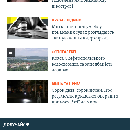
замовлень на Кримському
півострові
ПРАВА ЛЮДИНИ
Мить – і ти шпигун. Як у
кримських судах розглядають
звинувачення в держзраді
ФОТОГАЛЕРЕЇ
Краса Сімферопольського
водосховища та занедбаність
довкола
ВІЙНА ТА КРИМ
Сорок днів, сорок ночей. Про
результати кримської операції з
примусу Росії до миру
ДОЛУЧАЙСЯ!