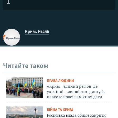
1
Крим. Реалії
Читайте також
ПРАВА ЛЮДИНИ
«Крим – єдиний регіон, де
українці – меншість»: дискусія
навколо нової пам'ятної дати
ВІЙНА ТА КРИМ
Російська влада обіцяє закрити