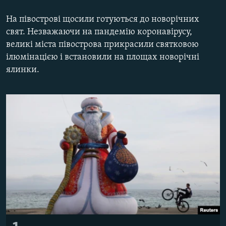
ВІДЕОУРОКИ «ELIFBE»
Русский
На півострові щосили готуються до новорічних
СВІДЧЕННЯ ОКУПАЦІЇ
свят. Незважаючи на пандемію коронавірусу,
Qırımtatar
великі міста півострова прикрасили святковою
УКРАЇНСЬКА ПРОБЛЕМА КРИМУ
ілюмінацією і встановили на площах новорічні
ДОЛУЧАЙСЯ!
ІНФОГРАФІКА
ялинки.
Усі сайти RFE/RL