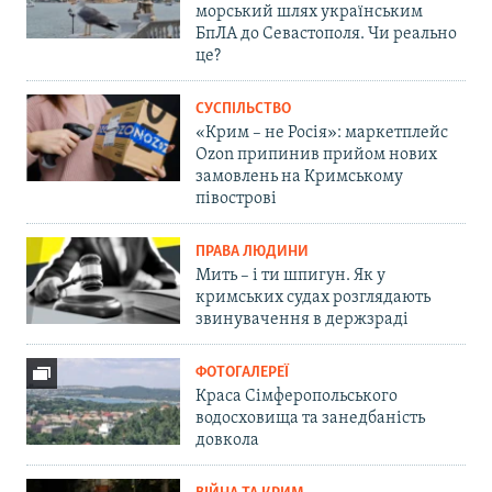
морський шлях українським
БпЛА до Севастополя. Чи реально
це?
СУСПІЛЬСТВО
«Крим – не Росія»: маркетплейс
Ozon припинив прийом нових
замовлень на Кримському
півострові
ПРАВА ЛЮДИНИ
Мить – і ти шпигун. Як у
кримських судах розглядають
звинувачення в держзраді
ФОТОГАЛЕРЕЇ
Краса Сімферопольського
водосховища та занедбаність
довкола