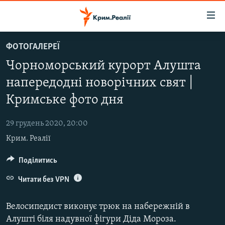
Доступність
посилання
Перейти
ФОТОГАЛЕРЕЇ
до
НОВИНИ
Чорноморський курорт Алушта
основного
ВОДА.КРИМ
матеріалу
напередодні новорічних свят |
ВІДЕО ТА ФОТО
Перейти
Кримське фото дня
до
ПОЛІТИКА
основної
29 грудень 2020, 20:00
БЛОГИ
навігації
Крим. Реалії
Перейти
ПОГЛЯД
до
Поділитись
ІНТЕРВ'Ю
пошуку
ВСЕ ЗА ДЕНЬ
Читати без VPN
СПЕЦПРОЕКТИ
Велосипедист виконує трюк на набережній в
ЯК ОБІЙТИ БЛОКУВАННЯ
ДЕПОРТАЦІЯ
Алушті біля надувної фігури Діда Мороза.