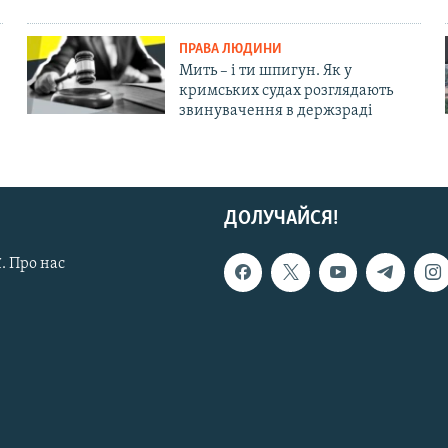
ПРАВА ЛЮДИНИ
Мить – і ти шпигун. Як у
кримських судах розглядають
звинувачення в держзраді
ДОЛУЧАЙСЯ!
. Про нас