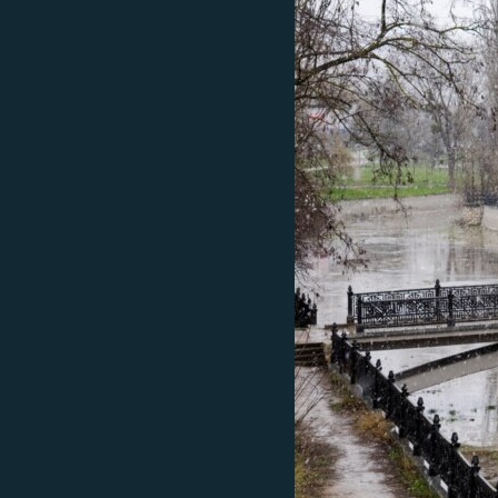
ВІДЕОУРОКИ «ELIFBE»
СВІДЧЕННЯ ОКУПАЦІЇ
УКРАЇНСЬКА ПРОБЛЕМА КРИМУ
ІНФОГРАФІКА