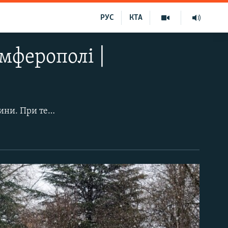
РУС
КТА
мферополі |
Зранку 8 квітня кримську столицю накрив снігопад, що тривав понад дві години. При температурі повітря +3...+4 градуси за Цельсієм він тут же танув на землі, залишаючи після себе лише калюжі на дорожньому покритті й тротуарах.