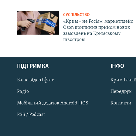
СУСПІЛЬСТВО
«Крим – не Росія»: маркетплейс
Ozon припинив прийом нових
замовлень на Кримському
півострові
Русский
Qırımtatar
ПІДТРИМКА
ІНФО
Ваше відео і фото
Крим.Реалії
ДОЛУЧАЙСЯ!
Радіо
Передрук
Мобільний додаток Android | iOS
Контакти
RSS / Podcast
Усі сайти RFE/RL