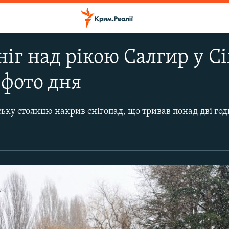
іг над рікою Салгир у Сі
фото дня