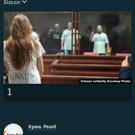
Більше
ВІДЕОУРОКИ «ELIFBE»
Русский
СВІДЧЕННЯ ОКУПАЦІЇ
Qırımtatar
УКРАЇНСЬКА ПРОБЛЕМА КРИМУ
ДОЛУЧАЙСЯ!
ІНФОГРАФІКА
Усі сайти RFE/RL
1
Крим. Реалії