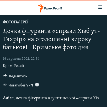
Доступність
посилання
Перейти
ФОТОГАЛЕРЕЇ
до
НОВИНИ
Дочка фігуранта «справи Хізб ут-
основного
ВОДА.КРИМ
матеріалу
Тахрір» на оголошенні вироку
ВІДЕО ТА ФОТО
Перейти
батькові | Кримське фото дня
до
ПОЛІТИКА
основної
16 серпень 2021, 22:34
БЛОГИ
навігації
Крим. Реалії
Перейти
ПОГЛЯД
до
Поділитись
ІНТЕРВ'Ю
пошуку
ВСЕ ЗА ДЕНЬ
Читати без VPN
СПЕЦПРОЕКТИ
Аділе
, дочка фігуранта алуштинської «справи Хізб ут-Тахрір»
ЯК ОБІЙТИ БЛОКУВАННЯ
ДЕПОРТАЦІЯ