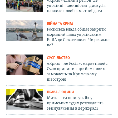
«Крим – єдиний регіон, де
українці – меншість»: дискусія
навколо нової пам'ятної дати
ВІЙНА ТА КРИМ
Російська влада обіцяє закрити
морський шлях українським
БпЛА до Севастополя. Чи реально
це?
СУСПІЛЬСТВО
«Крим – не Росія»: маркетплейс
Ozon припинив прийом нових
замовлень на Кримському
півострові
ПРАВА ЛЮДИНИ
Мить – і ти шпигун. Як у
кримських судах розглядають
звинувачення в держзраді