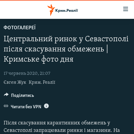
Доступність
посилання
Перейти
ФОТОГАЛЕРЕЇ
до
НОВИНИ
Центральний ринок у Севастополі
основного
ВОДА.КРИМ
матеріалу
після скасування обмежень |
ВІДЕО ТА ФОТО
Перейти
Кримське фото дня
до
ПОЛІТИКА
основної
17 червень 2020, 21:07
БЛОГИ
навігації
Євген Жук
Крим. Реалії
Перейти
ПОГЛЯД
до
Поділитись
ІНТЕРВ'Ю
пошуку
ВСЕ ЗА ДЕНЬ
Читати без VPN
СПЕЦПРОЕКТИ
Після скасування карантинних обмежень у
ЯК ОБІЙТИ БЛОКУВАННЯ
ДЕПОРТАЦІЯ
Севастополі запрацювали ринки і магазини. На