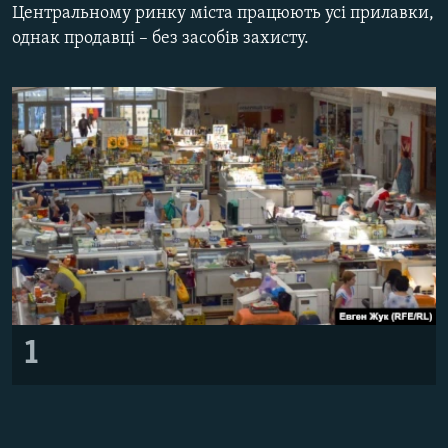
Центральному ринку міста працюють усі прилавки,
ВІДЕОУРОКИ «ELIFBE»
Русский
однак продавці – без засобів захисту.
СВІДЧЕННЯ ОКУПАЦІЇ
Qırımtatar
УКРАЇНСЬКА ПРОБЛЕМА КРИМУ
ДОЛУЧАЙСЯ!
ІНФОГРАФІКА
Усі сайти RFE/RL
1