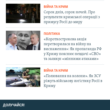
ВІЙНА ТА КРИМ
Сорок днів, сорок ночей. Про
результати кримської операції з
примусу Росії до миру
ПОЛІТИКА
«Короткострокова акція
перетворилася на війну на
виснаження»: Як пропаганда РФ
у Криму пояснює невдачі «СВО»
та залякує «мінними атаками»
ВІЙНА ТА КРИМ
«Полювання на колони». Як ЗСУ
ріжуть військову логістику Росії в
Криму
ДОЛУЧАЙСЯ!