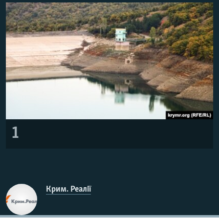
ВІДЕОУРОКИ «ELIFBE»
Русский
СВІДЧЕННЯ ОКУПАЦІЇ
Qırımtatar
УКРАЇНСЬКА ПРОБЛЕМА КРИМУ
ДОЛУЧАЙСЯ!
ІНФОГРАФІКА
Усі сайти RFE/RL
1
Крим. Реалії