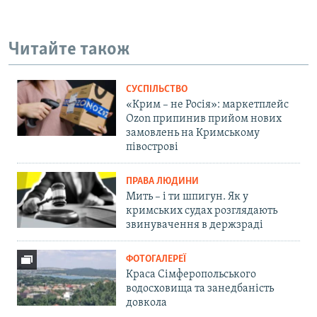
Читайте також
СУСПІЛЬСТВО
«Крим – не Росія»: маркетплейс
Ozon припинив прийом нових
замовлень на Кримському
півострові
ПРАВА ЛЮДИНИ
Мить – і ти шпигун. Як у
кримських судах розглядають
звинувачення в держзраді
ФОТОГАЛЕРЕЇ
Краса Сімферопольського
водосховища та занедбаність
довкола