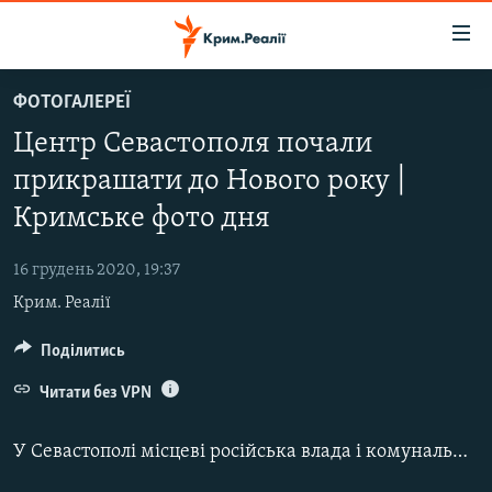
Доступність
посилання
Перейти
ФОТОГАЛЕРЕЇ
до
НОВИНИ
Центр Севастополя почали
основного
ВОДА.КРИМ
матеріалу
прикрашати до Нового року |
ВІДЕО ТА ФОТО
Перейти
Кримське фото дня
до
ПОЛІТИКА
основної
16 грудень 2020, 19:37
БЛОГИ
навігації
Крим. Реалії
Перейти
ПОГЛЯД
до
Поділитись
ІНТЕРВ'Ю
пошуку
ВСЕ ЗА ДЕНЬ
Читати без VPN
СПЕЦПРОЕКТИ
У Севастополі місцеві російська влада і комунальні служби прикрашають місто до новорічних свят.
ЯК ОБІЙТИ БЛОКУВАННЯ
ДЕПОРТАЦІЯ