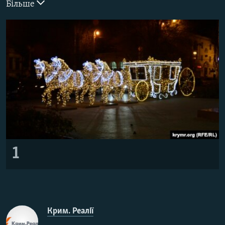
Більше
ВІДЕОУРОКИ «ELIFBE»
Русский
СВІДЧЕННЯ ОКУПАЦІЇ
Qırımtatar
УКРАЇНСЬКА ПРОБЛЕМА КРИМУ
ДОЛУЧАЙСЯ!
ІНФОГРАФІКА
Усі сайти RFE/RL
1
Крим. Реалії