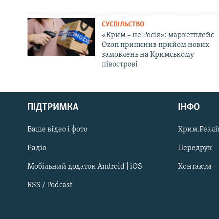
СУСПІЛЬСТВО
«Крим – не Росія»: маркетплейс
Ozon припинив прийом нових
замовлень на Кримському
півострові
Русский
Qırımtatar
ПІДТРИМКА
ІНФО
Ваше відео і фото
Крим.Реалії
ДОЛУЧАЙСЯ!
Радіо
Передрук
Мобільний додаток Android | iOS
Контакти
RSS / Podcast
Усі сайти RFE/RL