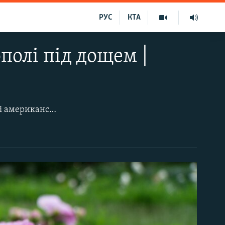
РУС
КТА
полі під дощем |
На фото – кущ півонії молочноквіткової Мооn of Nippon, виведений у 1936 році американським селекціонером-любителем, банкіром за професією Оутеном. Загалом же колекція півоній на Великій галявині ботанічного саду Таврійського національного університету імені Володимира Вернадського (