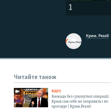
1
Крим. Реалії
Читайте також
ВІДЕО
Блокада без сухопутної операції:
Крим сам себе не заправить і не
прогодує | Крим.Реалії