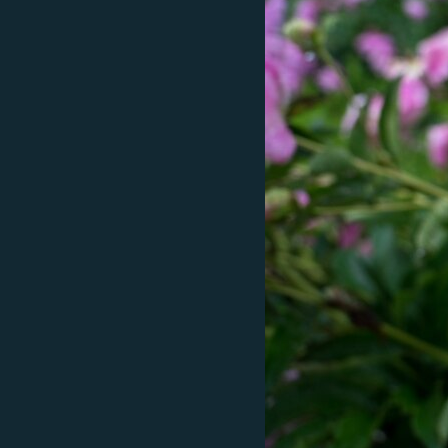
ВІДЕОУРОКИ «ELIFBE»
СВІДЧЕННЯ ОКУПАЦІЇ
УКРАЇНСЬКА ПРОБЛЕМА КРИМУ
ІНФОГРАФІКА