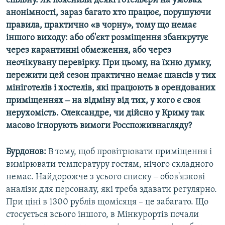
спільну. Як пояснили деякі готельєри на умовах
анонімності, зараз багато хто працює, порушуючи
правила, практично «в чорну», тому що немає
іншого виходу: або об'єкт розміщення збанкрутує
через карантинні обмеження, або через
неочікувану перевірку. При цьому, на їхню думку,
пережити цей сезон практично немає шансів у тих
мініготелів і хостелів, які працюють в орендованих
приміщеннях ‒ на відміну від тих, у кого є своя
нерухомість. Олександре, чи дійсно у Криму так
масово ігнорують вимоги Росспоживнагляду?
Бурдонов:
В тому, щоб провітрювати приміщення і
вимірювати температуру гостям, нічого складного
немає. Найдорожче з усього списку ‒ обов'язкові
аналізи для персоналу, які треба здавати регулярно.
При ціні в 1300 рублів щомісяця – це забагато. Що
стосується всього іншого, в Мінкурортів почали