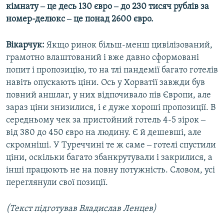
кімнату ‒ це десь 130 євро ‒ до 230 тисяч рублів за
номер-делюкс ‒ це понад 2600 євро.
Вікарчук:
Якщо ринок більш-менш цивілізований,
грамотно влаштований і вже давно сформовані
попит і пропозицію, то на тлі пандемії багато готелів
навіть опускають ціни. Ось у Хорватії завжди був
повний аншлаг, у них відпочивало пів Європи, але
зараз ціни знизилися, і є дуже хороші пропозиції. В
середньому чек за пристойний готель 4-5 зірок ‒
від 380 до 450 євро на людину. Є й дешевші, але
скромніші. У Туреччині те ж саме ‒ готелі спустили
ціни, оскільки багато збанкрутували і закрилися, а
інші працюють не на повну потужність. Словом, усі
переглянули свої позиції.
(Текст підготував Владислав Ленцев)