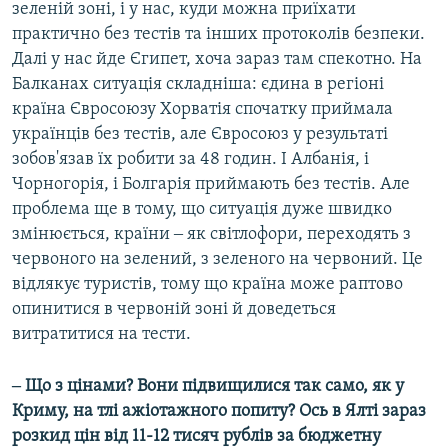
зеленій зоні, і у нас, куди можна приїхати
практично без тестів та інших протоколів безпеки.
Далі у нас йде Єгипет, хоча зараз там спекотно. На
Балканах ситуація складніша: єдина в регіоні
країна Євросоюзу Хорватія спочатку приймала
українців без тестів, але Євросоюз у результаті
зобов'язав їх робити за 48 годин. І Албанія, і
Чорногорія, і Болгарія приймають без тестів. Але
проблема ще в тому, що ситуація дуже швидко
змінюється, країни ‒ як світлофори, переходять з
червоного на зелений, з зеленого на червоний. Це
відлякує туристів, тому що країна може раптово
опинитися в червоній зоні й доведеться
витратитися на тести.
‒ Що з цінами? Вони підвищилися так само, як у
Криму, на тлі ажіотажного попиту? Ось в Ялті зараз
розкид цін від 11-12 тисяч рублів за бюджетну