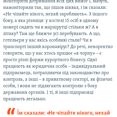
моніторити дотримання всіх цих вимог і, мабуть,
намоніторили так, що пішов шквал, і їм сказали:
«Не чіпайте нікого, нехай заробляють». З іншого
боку, а яка різниця: у хостелі 15 осіб в одному
номері сидять чи в маршрутці стільки ж? А в
літаку? Там ще ближче усі перебувають. А що,
готельєри у нас якісь особливі стали? Чи в
транспорті інший коронавірус? До речі, некоректно
говорити, що у нас хтось працює «в чорну» ‒ є
просто різні форми курортного бізнесу. Одні
працюють як юридична особа ‒ індивідуальний
підприємець, потрапляючи під законодавство про
контроль, а інші ‒ в приватному секторі, як фізичні
особи, і вони не підлягають контролю з боку
державних органів. І ті, й інші підприємці
працюють легально.
Їм сказали: «Не чіпайте нікого, нехай