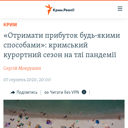
Доступність
посилання
Перейти
КРИМ
до
НОВИНИ
«Отримати прибуток будь-якими
основного
ВОДА.КРИМ
матеріалу
способами»: кримський
ВІДЕО ТА ФОТО
Перейти
курортний сезон на тлі пандемії
до
ПОЛІТИКА
основної
Сергій Мокрушин
БЛОГИ
навігації
Перейти
07 серпень 2020, 20:00
ПОГЛЯД
до
ІНТЕРВ'Ю
Поділитись
Читати без VPN
пошуку
ВСЕ ЗА ДЕНЬ
СПЕЦПРОЕКТИ
ЯК ОБІЙТИ БЛОКУВАННЯ
ДЕПОРТАЦІЯ