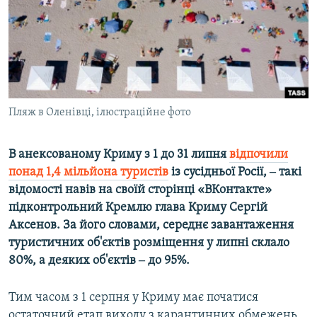
ВІДЕОУРОКИ «ELIFBE»
Русский
СВІДЧЕННЯ ОКУПАЦІЇ
Qırımtatar
УКРАЇНСЬКА ПРОБЛЕМА КРИМУ
ДОЛУЧАЙСЯ!
ІНФОГРАФІКА
Пляж в Оленівці, ілюстраційне фото
В анексованому Криму з 1 до 31 липня
відпочили
Усі сайти RFE/RL
понад 1,4 мільйона туристів
із сусідньої Росії, ‒ такі
відомості навів на своїй сторінці «ВКонтакте»
підконтрольний Кремлю глава Криму Сергій
Аксенов. За його словами, середнє завантаження
туристичних об'єктів розміщення у липні склало
80%, а деяких об'єктів ‒ до 95%.
Тим часом з 1 серпня у Криму має початися
остаточний етап виходу з карантинних обмежень,