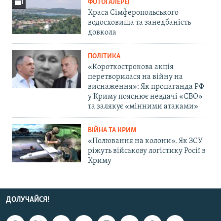
ФОТОГАЛЕРЕЇ
Краса Сімферопольського
водосховища та занедбаність
довкола
ПОЛІТИКА
«Короткострокова акція
перетворилася на війну на
виснаження»: Як пропаганда РФ
у Криму пояснює невдачі «СВО»
та залякує «мінними атаками»
ВІЙНА ТА КРИМ
«Полювання на колони». Як ЗСУ
ріжуть військову логістику Росії в
Криму
ДОЛУЧАЙСЯ!