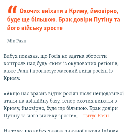
Охочих виїхати з Криму, ймовірно,
буде ще більшою. Брак довіри Путіну та
його війську зросте
Мік Раян
Вибух показав, що Росія не здатна зберегти
контроль над будь-яким із окупованих регіонів,
каже Раян і прогнозує масовий виїзд росіян із
Криму.
«Якщо нас вразив відтік росіян після нещодавньої
атаки на авіаційну базу, тепер охочих виїхати з
Криму, ймовірно, буде ще більшою. Брак довіри
Путіну та його війську зросте», –
твітує Раян
.
На тому, що вибух завдав значної шкоди іміджу