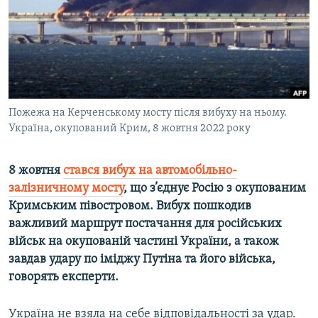
ВІДЕОУРОКИ «ELIFBE»
Русский
СВІДЧЕННЯ ОКУПАЦІЇ
Qırımtatar
УКРАЇНСЬКА ПРОБЛЕМА КРИМУ
ДОЛУЧАЙСЯ!
ІНФОГРАФІКА
Пожежа на Керченському мосту після вибуху на ньому.
Україна, окупований Крим, 8 жовтня 2022 року
Усі сайти RFE/RL
8 жовтня
стався вибух на автомобільно-
залізничному мосту
, що з’єднує Росію з окупованим
Кримським півостровом. Вибух пошкодив
важливий маршрут постачання для російських
військ на окупованій частині України, а також
завдав удару по іміджу Путіна та його війська,
говорять експерти.
Україна не взяла на себе відповідальності за удар.