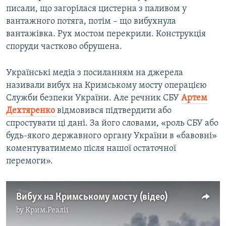
писали, що загорілася цистерна з паливом у
вантажного потяга, потім – що вибухнула
вантажівка. Рух мостом перекрили. Конструкція
споруди частково обрушена.
Українські медіа з посиланням на джерела
називали вибух на Кримському мосту операцією
Служби безпеки України. Але речник СБУ
Артем
Дехтяренко
відмовився підтвердити або
спростувати ці дані. За його словами, «роль СБУ або
будь-якого державного органу України в «бавовні»
коментуватимемо після нашої остаточної
перемоги».
Вибух на Кримському мосту (відео)
by
Крим.Реалії