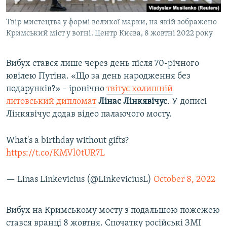
Твір мистецтва у формі великої марки, на якій зображено
Кримський міст у вогні. Центр Києва, 8 жовтні 2022 року
Вибух стався лише через день після 70-річного
ювілею Путіна. «Що за день народження без
подарунків?» – іронічно
твітує колишній
литовський дипломат
Лінас Лінкявічус
. У дописі
Лінкявічус додав відео палаючого мосту.
What's a birthday without gifts?
https://t.co/KMVl0tUR7L
— Linas Linkevicius (@LinkeviciusL)
October 8, 2022
Вибух на Кримському мосту з подальшою пожежею
стався вранці 8 жовтня. Спочатку російські ЗМІ