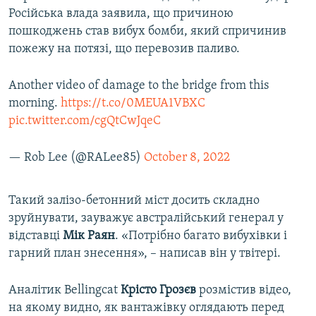
Російська влада заявила, що причиною
пошкоджень став вибух бомби, який спричинив
пожежу на потязі, що перевозив паливо.
Another video of damage to the bridge from this
morning.
https://t.co/0MEUA1VBXC
pic.twitter.com/cgQtCwJqeC
— Rob Lee (@RALee85)
October 8, 2022
Такий залізо-бетонний міст досить складно
зруйнувати, зауважує австралійський генерал у
відставці
Мік Раян
. «Потрібно багато вибухівки і
гарний план знесення», – написав він у твітері.
Аналітик Bellingcat
Крісто Грозєв
розмістив відео,
на якому видно, як вантажівку оглядають перед