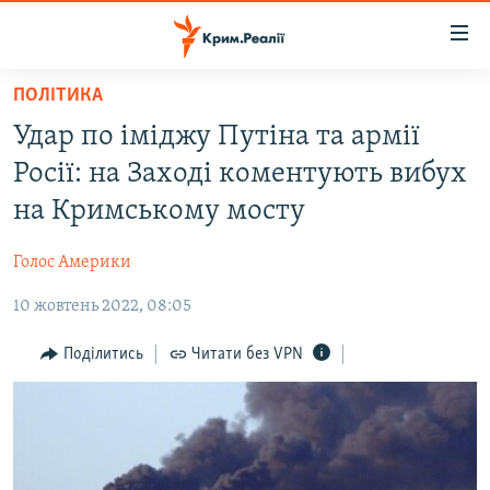
Доступність
посилання
Перейти
ПОЛІТИКА
до
НОВИНИ
Удар по іміджу Путіна та армії
основного
ВОДА.КРИМ
матеріалу
Росії: на Заході коментують вибух
ВІДЕО ТА ФОТО
Перейти
на Кримському мосту
до
ПОЛІТИКА
основної
Голос Америки
БЛОГИ
навігації
Перейти
10 жовтень 2022, 08:05
ПОГЛЯД
до
ІНТЕРВ'Ю
Поділитись
Читати без VPN
пошуку
ВСЕ ЗА ДЕНЬ
СПЕЦПРОЕКТИ
ЯК ОБІЙТИ БЛОКУВАННЯ
ДЕПОРТАЦІЯ