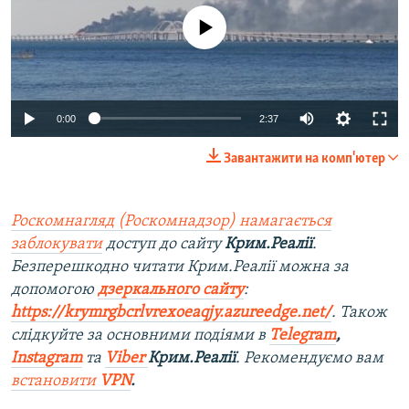
No media source currently available
Auto
0:00
2:37
240p
Завантажити на комп'ютер
360p
Auto
240p
360p
480p
480p
Роскомнагляд (Роскомнадзор) намагається
заблокувати
доступ до сайту
Крим.Реалії
.
720p
720p
1080p
Безперешкодно читати Крим.Реалії можна за
1080p
допомогою
дзеркального сайту
:
https://krymrgbcrlvrexoeaqjy.azureedge.net/
. Також
слідкуйте за основними подіями в
Telegram
,
Instagram
та
Viber
Крим.Реалії
. Рекомендуємо вам
встановити
VPN
.