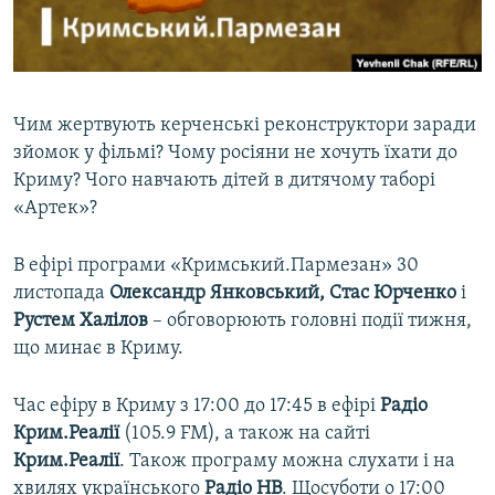
ВІДЕОУРОКИ «ELIFBE»
Русский
СВІДЧЕННЯ ОКУПАЦІЇ
Qırımtatar
УКРАЇНСЬКА ПРОБЛЕМА КРИМУ
Чим жертвують керченські реконструктори заради
ДОЛУЧАЙСЯ!
ІНФОГРАФІКА
зйомок у фільмі? Чому росіяни не хочуть їхати до
Криму? Чого навчають дітей в дитячому таборі
«Артек»?
Усі сайти RFE/RL
В ефірі програми «Кримський.Пармезан» 30
листопада
Олександр Янковський, Стас Юрченко
і
Рустем Халілов
– обговорюють головні події тижня,
що минає в Криму.
Час ефіру в Криму з 17:00 до 17:45 в ефірі
Радіо
Крим.Реалії
(105.9 FM), а також на сайті
Крим.Реалії
. Також програму можна слухати і на
хвилях українського
Радіо НВ
. Щосуботи о 17:00