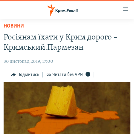
Доступність
посилання
Перейти
НОВИНИ
до
НОВИНИ
Росіянам їхати у Крим дорого –
основного
ВОДА.КРИМ
матеріалу
Кримський.Пармезан
ВІДЕО ТА ФОТО
Перейти
до
30 листопад 2019, 17:00
ПОЛІТИКА
основної
БЛОГИ
Поділитись
Читати без VPN
навігації
Перейти
ПОГЛЯД
до
ІНТЕРВ'Ю
пошуку
ВСЕ ЗА ДЕНЬ
СПЕЦПРОЕКТИ
ЯК ОБІЙТИ БЛОКУВАННЯ
ДЕПОРТАЦІЯ