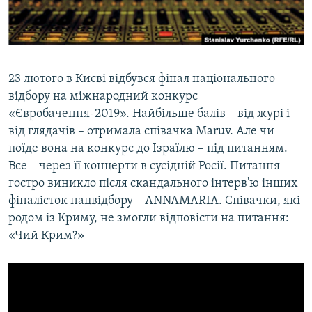
ВІДЕОУРОКИ «ELIFBE»
Русский
СВІДЧЕННЯ ОКУПАЦІЇ
Qırımtatar
УКРАЇНСЬКА ПРОБЛЕМА КРИМУ
23 лютого в Києві відбувся фінал національного
ДОЛУЧАЙСЯ!
ІНФОГРАФІКА
відбору на міжнародний конкурс
«Євробачення-2019». Найбільше балів – від журі і
від глядачів – отримала співачка Maruv. Але чи
поїде вона на конкурс до Ізраїлю – під питанням.
Усі сайти RFE/RL
Все – через її концерти в сусідній Росії. Питання
гостро виникло після скандального інтерв'ю інших
фіналісток нацвідбору – ANNAMARIA. Співачки, які
родом із Криму, не змогли відповісти на питання:
«Чий Крим?»