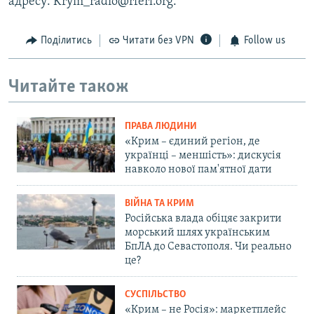
адресу: Krym_radio@rferl.org.
Поділитись
Читати без VPN
Follow us
Читайте також
ПРАВА ЛЮДИНИ
«Крим – єдиний регіон, де
українці – меншість»: дискусія
навколо нової пам'ятної дати
ВІЙНА ТА КРИМ
Російська влада обіцяє закрити
морський шлях українським
БпЛА до Севастополя. Чи реально
це?
СУСПІЛЬСТВО
«Крим – не Росія»: маркетплейс