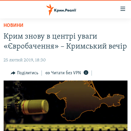
Доступність
посилання
Перейти
НОВИНИ
до
НОВИНИ
Крим знову в центрі уваги
основного
ВОДА.КРИМ
матеріалу
«Євробачення» – Кримський вечір
ВІДЕО ТА ФОТО
Перейти
до
25 лютий 2019, 18:30
ПОЛІТИКА
основної
БЛОГИ
Поділитись
Читати без VPN
навігації
Перейти
ПОГЛЯД
до
ІНТЕРВ'Ю
пошуку
ВСЕ ЗА ДЕНЬ
СПЕЦПРОЕКТИ
ЯК ОБІЙТИ БЛОКУВАННЯ
ДЕПОРТАЦІЯ