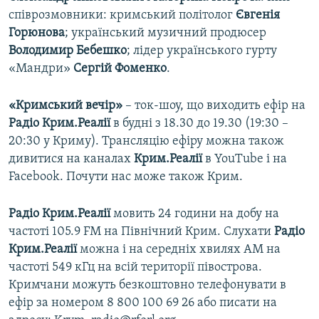
співрозмовники: кримський політолог
Євгенія
Горюнова
; український музичний продюсер
Володимир Бебешко
; лідер українського гурту
«Мандри»
Сергій Фоменко
.
«Кримський вечір»
– ток-шоу, що виходить ефір на
Радіо Крим.Реалії
в будні з 18.30 до 19.30 (19:30 –
20:30 у Криму). Трансляцію ефіру можна також
дивитися на каналах
Крим.Реалії
в YouTube і на
Facebook. Почути нас може також Крим.
Радіо Крим.Реалії
мовить 24 години на добу на
частоті 105.9 FM на Північний Крим. Слухати
Радіо
Крим.Реалії
можна і на середніх хвилях АМ на
частоті 549 кГц на всій території півострова.
Кримчани можуть безкоштовно телефонувати в
ефір за номером 8 800 100 69 26 або писати на