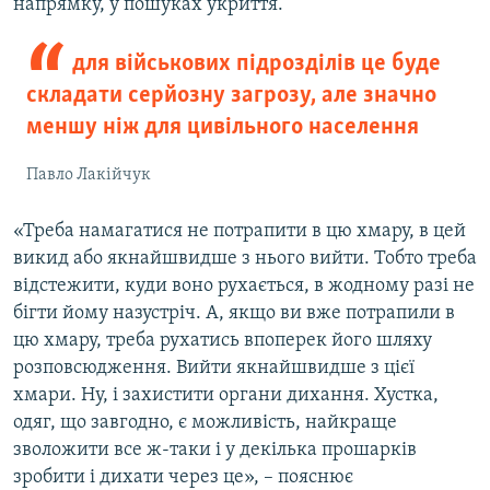
напрямку, у пошуках укриття.
для військових підрозділів це буде
складати серйозну загрозу, але значно
меншу ніж для цивільного населення
Павло Лакійчук
«Треба намагатися не потрапити в цю хмару, в цей
викид або якнайшвидше з нього вийти. Тобто треба
відстежити, куди воно рухається, в жодному разі не
бігти йому назустріч. А, якщо ви вже потрапили в
цю хмару, треба рухатись впоперек його шляху
розповсюдження. Вийти якнайшвидше з цієї
хмари. Ну, і захистити органи дихання. Хустка,
одяг, що завгодно, є можливість, найкраще
зволожити все ж-таки і у декілька прошарків
зробити і дихати через це», – пояснює