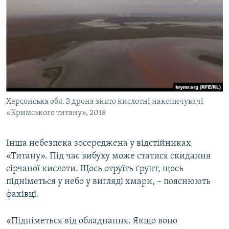
Херсонська обл. З дрона знято кислотні накопичувачі
«Кримського титану», 2018
Інша небезпека зосереджена у відстійниках
«Титану». Під час вибуху може статися скидання
сірчаної кислоти. Щось отруїть ґрунт, щось
підніметься у небо у вигляді хмари, – пояснюють
фахівці.
«Підніметься від обладнання. Якщо воно