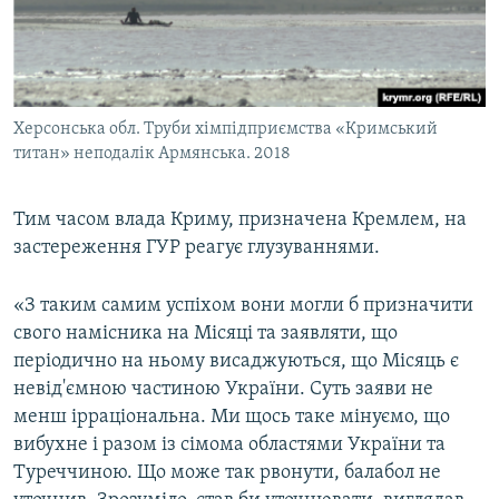
Херсонська обл. Труби хімпідприємства «Кримський
титан» неподалік Армянська. 2018
Тим часом влада Криму, призначена Кремлем, на
застереження ГУР реагує глузуваннями.
«З таким самим успіхом вони могли б призначити
свого намісника на Місяці та заявляти, що
періодично на ньому висаджуються, що Місяць є
невід'ємною частиною України. Суть заяви не
менш ірраціональна. Ми щось таке мінуємо, що
вибухне і разом із сімома областями України та
Туреччиною. Що може так рвонути, балабол не