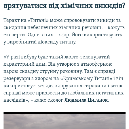
врятуватися від хімічних викидів?
Теракт на «Титані» може спровокувати викиди та
скидання небезпечних хімічних речовин, – кажуть
експерти. Одне з них – хлор. Його використовують
у виробництві діоксиду титану.
«У разі вибуху буде такий жовто-зеленуватий
характерний дим. Він утворює з атмосферною
парою складну отруйну речовину. Там є справді
резервуари з хлором на «Кримському Титані» і він
використовується для хлорування сировини і витік
справді може призвести до глобальних негативних
наслідків», – каже еколог
Людмила Циганок
.