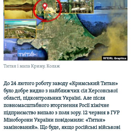
ВІДЕОУРОКИ «ELIFBE»
Русский
СВІДЧЕННЯ ОКУПАЦІЇ
Qırımtatar
УКРАЇНСЬКА ПРОБЛЕМА КРИМУ
ДОЛУЧАЙСЯ!
ІНФОГРАФІКА
Усі сайти RFE/RL
Титан і мапа Криму. Колаж
До 24 лютого роботу заводу «Кримський Титан»
було добре видно з найближчих сіл Херсонської
області, підконтрольних Україні. Але після
повномасштабного вторгнення Росії хімічне
підприємство випало з поля зору. 12 червня в ГУР
Міноборони України повідомили: «Титан»
замінований». Що буде, якщо російські військові