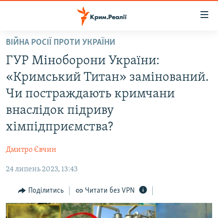
Доступність
посилання
Перейти
ВІЙНА РОСІЇ ПРОТИ УКРАЇНИ
до
НОВИНИ
ГУР Міноборони України:
основного
ВОДА.КРИМ
матеріалу
«Кримський Титан» замінований.
ВІДЕО ТА ФОТО
Перейти
Чи постраждають кримчани
до
ПОЛІТИКА
внаслідок підриву
основної
БЛОГИ
навігації
хімпідприємства?
Перейти
ПОГЛЯД
до
Дмитро Євчин
ІНТЕРВ'Ю
пошуку
24 липень 2023, 13:43
ВСЕ ЗА ДЕНЬ
Поділитись
Читати без VPN
СПЕЦПРОЕКТИ
ЯК ОБІЙТИ БЛОКУВАННЯ
ДЕПОРТАЦІЯ