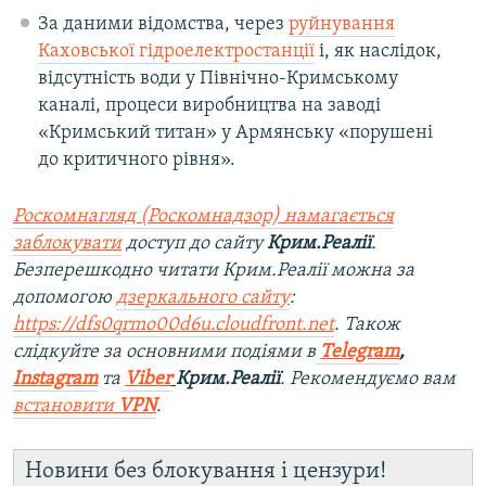
За даними відомства, через
руйнування
Каховської гідроелектростанції
і, як наслідок,
відсутність води у Північно-Кримському
каналі, процеси виробництва на заводі
«Кримський титан» у Армянську «порушені
до критичного рівня».
Роскомнагляд (Роскомнадзор) намагається
заблокувати
доступ до сайту
Крим.Реалії
.
Безперешкодно читати Крим.Реалії можна за
допомогою
дзеркального сайту
:
https://dfs0qrmo00d6u.cloudfront.net
. Також
слідкуйте за основними подіями в
Telegram
,
Instagram
та
Viber
Крим.Реалії
. Рекомендуємо вам
встановити
VPN
.
Новини без блокування і цензури!