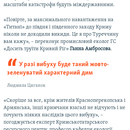
масштаби катастрофи будуть міждержавними.
«Повірте, за максимального навантаження на
«Титані» до півдня і південного заходу Криму
ніколи не доходили викиди. Це я про Туреччину
вам кажу», – переконує промисловий еколог ГС
«Досить труїти Кривий Ріг»
Ганна Амбросова
.
У разі вибуху буде такий жовто-
зеленуватий характерний дим
Людмила Циганок
«Скоріше за все, крім жителів Красноперекопська і
Армянська, інші кримчани взагалі не відчують і не
почують ніяких наслідків цього вибуху», –
погоджується експерт Кримськотатарського
ресурсного центру, професор кафедри екології