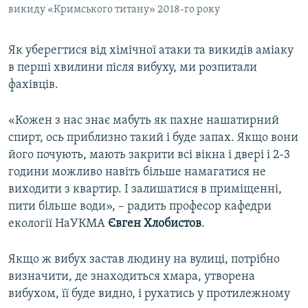
викиду «Кримського титану» 2018-го року
Як уберегтися від хімічної атаки та викидів аміаку
в перші хвилини після вибуху, ми розпитали
фахівців.
«Кожен з нас знає мабуть як пахне нашатирний
спирт, ось приблизно такий і буде запах. Якщо вони
його почують, мають закрити всі вікна і двері і 2-3
години можливо навіть більше намагатися не
виходити з квартир. І залишатися в приміщенні,
пити більше води», – радить професор кафедри
екології НаУКМА
Євген Хлобистов
.
Якщо ж вибух застав людину на вулиці, потрібно
визначити, де знаходиться хмара, утворена
вибухом, її буде видно, і рухатись у протилежному