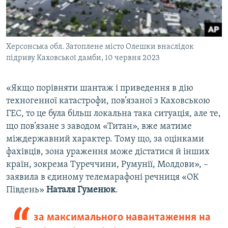
Херсонська обл. Затоплене місто Олешки внаслідок
підриву Каховської дамби, 10 червня 2023
«Якщо порівняти шантаж і приведення в дію
техногенної катастрофи, пов’язаної з Каховською
ГЕС, то це була більш локальна така ситуація, але те,
що пов’язане з заводом «Титан», вже матиме
міждержавний характер. Тому що, за оцінками
фахівців, зона ураження може дістатися й інших
країн, зокрема Туреччини, Румунії, Молдови», –
заявила в єдиному телемарафоні речниця «ОК
Південь»
Наталя Гуменюк
.
за максимального навантаження на