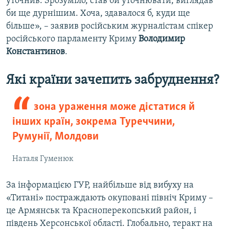
уточнив. Зрозуміло, став би уточнювати, виглядав
би ще дурнішим. Хоча, здавалося б, куди ще
більше», – заявив російським журналістам спікер
російського парламенту Криму
Володимир
Константинов
.
Які країни зачепить забруднення?
зона ураження може дістатися й
інших країн, зокрема Туреччини,
Румунії, Молдови
Наталя Гуменюк
За інформацією ГУР, найбільше від вибуху на
«Титані» постраждають окуповані північ Криму –
це Армянськ та Красноперекопський район, і
південь Херсонської області. Глобально, теракт на