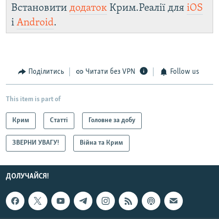
Встановити
додаток
Крим.Реалії для
iOS
і
Android
.
Поділитись
Читати без VPN
Follow us
This item is part of
Крим
Статті
Головне за добу
ЗВЕРНИ УВАГУ!
Війна та Крим
ДОЛУЧАЙСЯ!