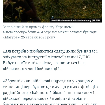
Запорізький напрямок фронту. Українські
військовослужбовці 47-ї окремої механізованої бригади
«Магура». 25 червня 2023 року
Далі потрібно позбавитися одягу, який був на вас і
очікувати на інструкції місцевої влади і ДСНС.
Вибух на «Титані», звісно, позначиться і на
військових у зоні бойових дій.
«Збройні сили, військові підрозділи у кращому
становищі перебувають, тому що у них є фахівці з
радіаційного, хімічного й біологічного захисту і
військові передбачають ймовірний варіант
бойових дій в агресивному середовищі. Тому для