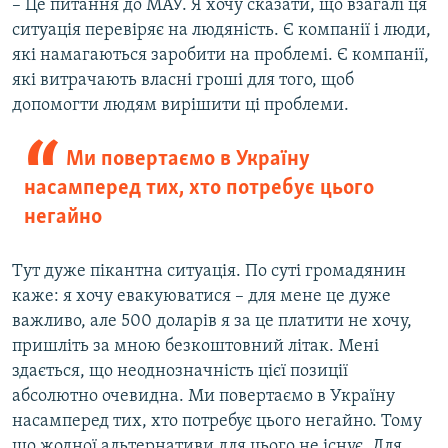
– Це питання до МАУ. Я хочу сказати, що взагалі ця
ситуація перевіряє на людяність. Є компанії і люди,
які намагаються заробити на проблемі. Є компанії,
які витрачають власні гроші для того, щоб
допомогти людям вирішити ці проблеми.
Ми повертаємо в Україну
насамперед тих, хто потребує цього
негайно
Тут дуже пікантна ситуація. По суті громадянин
каже: я хочу евакуюватися – для мене це дуже
важливо, але 500 доларів я за це платити не хочу,
пришліть за мною безкоштовний літак. Мені
здається, що неоднозначність цієї позиції
абсолютно очевидна. Ми повертаємо в Україну
насамперед тих, хто потребує цього негайно. Тому
що жодної альтернативи для цього не існує. Для