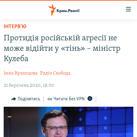
Доступність
посилання
Перейти
ІНТЕРВ'Ю
до
НОВИНИ
Протидія російській агресії не
основного
ВОДА.КРИМ
матеріалу
може відійти у «тінь» – міністр
ВІДЕО ТА ФОТО
Перейти
Кулеба
до
ПОЛІТИКА
основної
Інна Кузнецова
Радіо Свобода
БЛОГИ
навігації
Перейти
21 березень 2020, 18:30
ПОГЛЯД
до
ІНТЕРВ'Ю
Поділитись
Читати без VPN
пошуку
ВСЕ ЗА ДЕНЬ
СПЕЦПРОЕКТИ
ЯК ОБІЙТИ БЛОКУВАННЯ
ДЕПОРТАЦІЯ