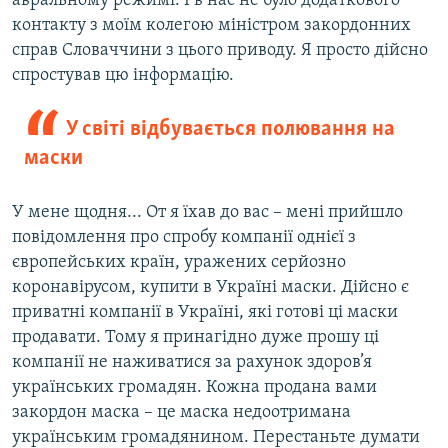
авральному режимі. І в нас не було додаткового
контакту з моїм колегою міністром закордонних
справ Словаччини з цього приводу. Я просто дійсно
спростував цю інформацію.
У світі відбувається полювання на
маски
У мене щодня... От я їхав до вас – мені прийшло
повідомлення про спробу компанії однієї з
європейських країн, уражених серйозно
коронавірусом, купити в Україні маски. Дійсно є
приватні компанії в Україні, які готові ці маски
продавати. Тому я принагідно дуже прошу ці
компанії не наживатися за рахунок здоров’я
українських громадян. Кожна продана вами
закордон маска – це маска недоотримана
українським громадянином. Перестаньте думати