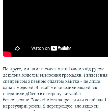
По-друге, ми намагаємося мати і маємо під рукою
декілька моделей вивезення громадян. І вивезення
спецрейсом з певною оплатою квитка – це лише
одна з моделей. З Італії ми вивозили людей, які
потрапили дійсно в екстрену ситуацію
безкоштовно. В деякі міста запровадили спеціальні
нерегулярні рейси. Я перепрошую, але якщо ти