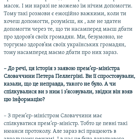
масок. І ми наразі не можемо їм нічим допомогти.
Тому такі розмови є емоційно важкими, коли ти
хочеш допомогти, розумієш, як , але не здатен
допомогти через те, що ти насамперед маєш дбати
про здоров’я своїх громадян. Ми, безумовно, не
торгуємо здоров’ям своїх українських громадян,
тому насамперед маємо дбати про них зараз.
– До речі, ця історія з заявою прем’єр-міністра
Словаччини Петера Пеллегріні. Ви її спростовували,
казали, що це неправда, такого не було. А чи
спілкувалися ви з ним і з’ясовували, звідки він взяв
цю інформацію?
– З прем’єр-міністром Словаччини має
спілкуватися прем’єр-міністр. Тобто це певні такі
нюанси протоколу. Але зараз всі працюють в