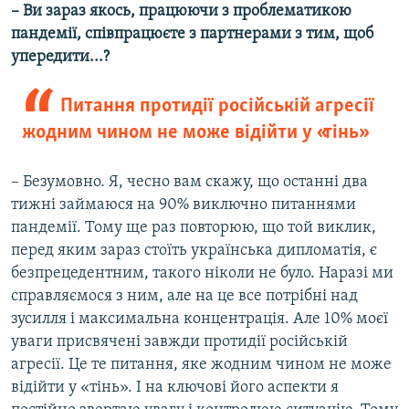
– Ви зараз якось, працюючи з проблематикою
пандемії, співпрацюєте з партнерами з тим, щоб
упередити...?
Питання протидії російській агресії
жодним чином не може відійти у «тінь»
– Безумовно. Я, чесно вам скажу, що останні два
тижні займаюся на 90% виключно питаннями
пандемії. Тому ще раз повторюю, що той виклик,
перед яким зараз стоїть українська дипломатія, є
безпрецедентним, такого ніколи не було. Наразі ми
справляємося з ним, але на це все потрібні над
зусилля і максимальна концентрація. Але 10% моєї
уваги присвячені завжди протидії російській
агресії. Це те питання, яке жодним чином не може
відійти у «тінь». І на ключові його аспекти я