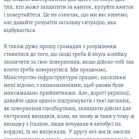
тих, хто може заплатити за квиток, купуйте квиток
і повертайтеся. Це не означає, що ми вас кинемо,
але давайте розуміти загальну ситуацію, яка
відбувається.
Я також дуже прошу громадян з розумінням
ставитися до того, що іноді треба й якусь копійку
заплатити за своє повернення, якщо дійсно тобі так
конче треба повернутися. Ми працюємо,
Міністерство інфраструктури працює, наскільки
мені відомо, з авіакомпаніями, щоб умови були
максимально прийнятними. Але, дорогі українці,
давайте один одного підтримувати і такі питання,
як повернення спецбортами, залишати дійсно для
екстрених випадків, коли, як знову ж таки у тому ж
випадку з Італією, люди ночували в автобусі на
кордоні, їх не випускали. У другу ніч ми їх змогли