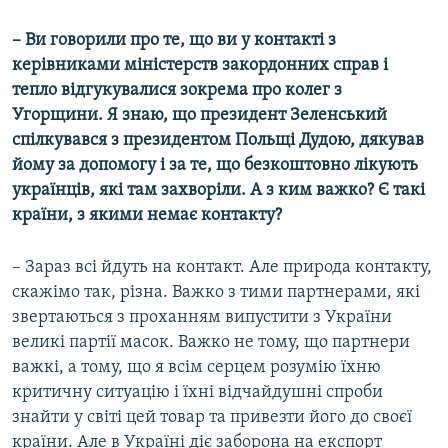
– Ви говорили про те, що ви у контакті з
керівниками міністерств закордонних справ і
тепло відгукувалися зокрема про колег з
Угорщини. Я знаю, що президент Зеленський
спілкувався з президентом Польщі Дудою, дякував
йому за допомогу і за те, що безкоштовно лікують
українців, які там захворіли. А з ким важко? Є такі
країни, з якими немає контакту?
– Зараз всі йдуть на контакт. Але природа контакту,
скажімо так, різна. Важко з тими партнерами, які
звертаються з проханням випустити з України
великі партії масок. Важко не тому, що партнери
важкі, а тому, що я всім серцем розумію їхню
критичну ситуацію і їхні відчайдушні спроби
знайти у світі цей товар та привезти його до своєї
країни. Але в Україні діє заборона на експорт