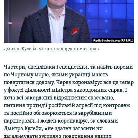
ВІДЕОУРОКИ «ELIFBE»
Русский
СВІДЧЕННЯ ОКУПАЦІЇ
Qırımtatar
УКРАЇНСЬКА ПРОБЛЕМА КРИМУ
ДОЛУЧАЙСЯ!
ІНФОГРАФІКА
Дмитро Кулеба, міністр закордонних справ
Чартери, спецлітаки і спецпотяги, та навіть пороми
Усі сайти RFE/RL
по Чорному морю, якими українці мають
повертатися додому. Через коронавірус все це тепер
у фокусі діяльності міністра закордонних справ. І
хоча всі закордонні відрядження скасовано,
питання протидії російській агресії під контролем
та постійно обговорюються із зарубіжними
партнерами. І жоден коронавірус, за словами
Дмитра Кулеби, «не здатен загасити чи
загальмувати зусилля з повернення наших