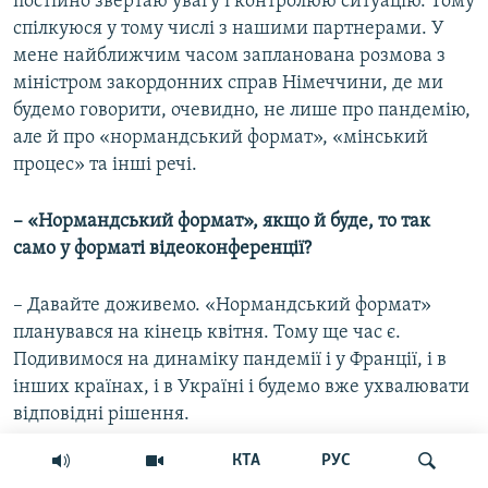
постійно звертаю увагу і контролюю ситуацію. Тому
спілкуюся у тому числі з нашими партнерами. У
мене найближчим часом запланована розмова з
міністром закордонних справ Німеччини, де ми
будемо говорити, очевидно, не лише про пандемію,
але й про «нормандський формат», «мінський
процес» та інші речі.
– «Нормандський формат», якщо й буде, то так
само у форматі відеоконференції?
– Давайте доживемо. «Нормандський формат»
планувався на кінець квітня. Тому ще час є.
Подивимося на динаміку пандемії і у Франції, і в
інших країнах, і в Україні і будемо вже ухвалювати
відповідні рішення.
КТА
РУС
– Для Путіна пандемія пандемією, а приїзд в