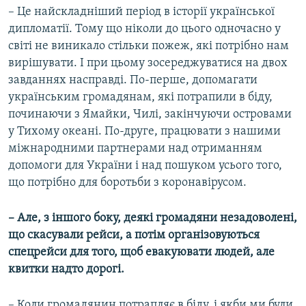
– Це найскладніший період в історії української
дипломатії. Тому що ніколи до цього одночасно у
світі не виникало стільки пожеж, які потрібно нам
вирішувати. І при цьому зосереджуватися на двох
завданнях насправді. По-перше, допомагати
українським громадянам, які потрапили в біду,
починаючи з Ямайки, Чилі, закінчуючи островами
у Тихому океані. По-друге, працювати з нашими
міжнародними партнерами над отриманням
допомоги для України і над пошуком усього того,
що потрібно для боротьби з коронавірусом.
– Але, з іншого боку, деякі громадяни незадоволені,
що скасували рейси, а потім організовуються
спецрейси для того, щоб евакуювати людей, але
квитки надто дорогі.
– Коли громадянин потрапляє в біду, і якби ми були