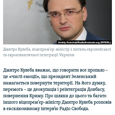
ВІДЕОУРОКИ «ELIFBE»
Русский
СВІДЧЕННЯ ОКУПАЦІЇ
Qırımtatar
УКРАЇНСЬКА ПРОБЛЕМА КРИМУ
ДОЛУЧАЙСЯ!
ІНФОГРАФІКА
Дмитро Кулеба, віцепрем’єр-міністр з питань європейської
та євроатлантичної інтеграції України
Усі сайти RFE/RL
Дмитро Кулеба вважає, що говорити все пропало –
це «чисті емоції», що президент Зеленський
намагається повернути території. На його думку,
перемога – це деокупація і реінтеграція Донбасу,
повернення Криму. Про шляхи до цього та багато
іншого віцепрем’єр-міністр Дмитро Кулеба розповів
в ексклюзивному інтерв’ю Радіо Свобода.