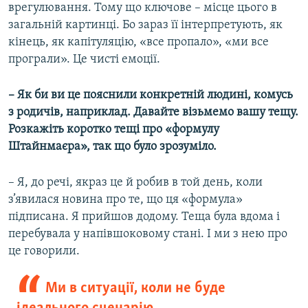
врегулювання. Тому що ключове – місце цього в
загальній картинці. Бо зараз її інтерпретують, як
кінець, як капітуляцію, «все пропало», «ми все
програли». Це чисті емоції.
– Як би ви це пояснили конкретній людині, комусь
з родичів, наприклад. Давайте візьмемо вашу тещу.
Розкажіть коротко тещі про «формулу
Штайнмаєра», так що було зрозуміло.
– Я, до речі, якраз це й робив в той день, коли
з’явилася новина про те, що ця «формула»
підписана. Я прийшов додому. Теща була вдома і
перебувала у напівшоковому стані. І ми з нею про
це говорили.
Ми в ситуації, коли не буде