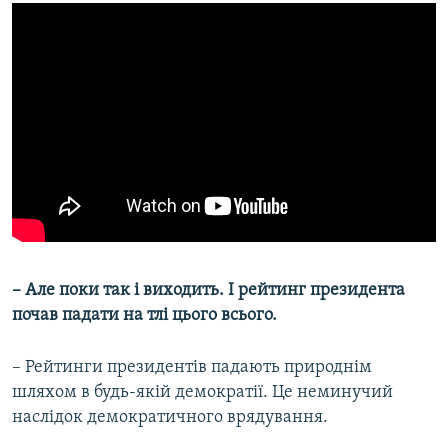
– Але поки так і виходить. І рейтинг президента
почав падати на тлі цього всього.
– Рейтинги президентів падають природнім
шляхом в будь-якій демократії. Це неминучий
наслідок демократичного врядування.