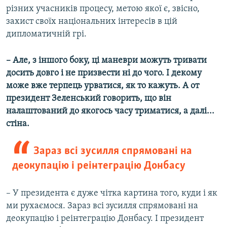
різних учасників процесу, метою якої є, звісно,
захист своїх національних інтересів в цій
дипломатичній грі.
– Але, з іншого боку, ці маневри можуть тривати
досить довго і не призвести ні до чого. І декому
може вже терпець урватися, як то кажуть. А от
президент Зеленський говорить, що він
налаштований до якогось часу триматися, а далі...
стіна.
Зараз всі зусилля спрямовані на
деокупацію і реінтеграцію Донбасу
– У президента є дуже чітка картина того, куди і як
ми рухаємося. Зараз всі зусилля спрямовані на
деокупацію і реінтеграцію Донбасу. І президент