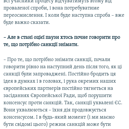
всі учасники процесу відчуватимуть втому від
проваленої спроби, і вона потребуватиме
переосмислення. І коли буде наступна спроба – вже
буде важко сказати.
– Але в стані оцієї паузи хтось почне говорити про
те, що потрібно санкції знімати.
– Про те, що потрібно знімати санкції, почали
говорити рівно на наступний день після того, як ці
санкції були запроваджені. Постійно бродить ця
ідея в думках і в головах, і рука окремих наших
європейських партнерів постійно тягнеться на
засіданнях Європейської Ради, щоб порушити
консенсус проти санкцій. Так, санкції ухвалені ЄС.
Вони ухвалюються – їхня дія продовжується
консенсусом. І в будь-який момент (і ми маємо
бути свідомі цього) режим санкцій може бути