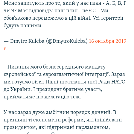
Мене запитують про те, який у нас план - А, Б, В, Г
чи Я? Моя відповідь: наш план - це ЄС.- Ми
обов’язково переможемо в цій війні. Усі території
будуть нашими.
— Dmytro Kuleba (@DmytroKuleba)
16 октября 2019
г.
– Питання мого безпосереднього мандату –
європейської та євроатлантичної інтеграції. Зараз
ми готуємо візит Північноатлантичної Ради НАТО
до України. І президент братиме участь,
прийматиме цю делегацію теж.
У нас зараз дуже амбітний порядок денний. В
принципі ті економічні реформи, які ініційовані
президентом, які підтримані парламентом,