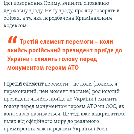
ідеї повернення Криму, вчинить справжню
державну зраду. Не ту зраду, про яку говорять в
ефірах, а ту, яка передбачена Кримінальним
кодексом.
Третій елемент перемоги – коли
якийсь російський президент приїде до
України і схилить голову перед
монументом героям АТО
І
третій елемент
перемоги – це коли (колись, я
переконаний, цей момент настане) російський
президент якийсь приїде до України і схилить
голову перед монументом героям АТО чи ООС, як
вона зараз називається. Це тоді вже відкриватиме
шлях від офіційного миру до реального
примирення між народами України і Росії.