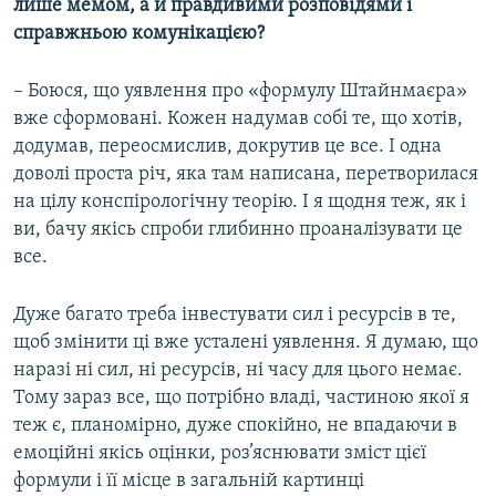
лише мемом, а й правдивими розповідями і
справжньою комунікацією?
– Боюся, що уявлення про «формулу Штайнмаєра»
вже сформовані. Кожен надумав собі те, що хотів,
додумав, переосмислив, докрутив це все. І одна
доволі проста річ, яка там написана, перетворилася
на цілу конспірологічну теорію. І я щодня теж, як і
ви, бачу якісь спроби глибинно проаналізувати це
все.
Дуже багато треба інвестувати сил і ресурсів в те,
щоб змінити ці вже усталені уявлення. Я думаю, що
наразі ні сил, ні ресурсів, ні часу для цього немає.
Тому зараз все, що потрібно владі, частиною якої я
теж є, планомірно, дуже спокійно, не впадаючи в
емоційні якісь оцінки, роз’яснювати зміст цієї
формули і її місце в загальній картинці