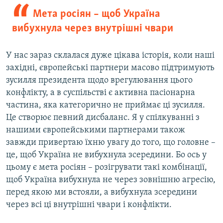
Мета росіян – щоб Україна
вибухнула через внутрішні чвари
У нас зараз склалася дуже цікава історія, коли наші
західні, європейські партнери масово підтримують
зусилля президента щодо врегулювання цього
конфлікту, а в суспільстві є активна пасіонарна
частина, яка категорично не приймає ці зусилля.
Це створює певний дисбаланс. Я у спілкуванні з
нашими європейськими партнерами також
завжди привертаю їхню увагу до того, що головне –
це, щоб Україна не вибухнула зсередини. Бо ось у
цьому є мета росіян – розігрувати такі комбінації,
щоб Україна вибухнула не через зовнішню агресію,
перед якою ми встояли, а вибухнула зсередини
через всі ці внутрішні чвари і конфлікти.