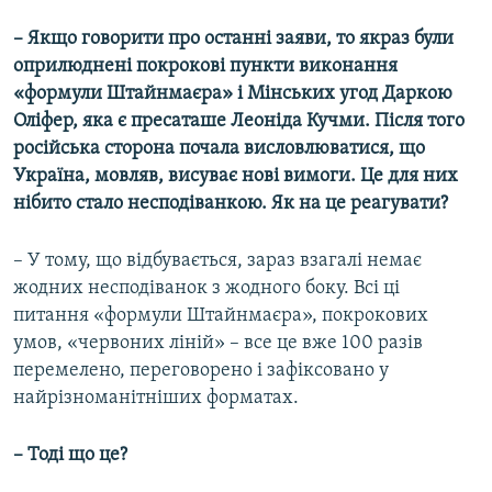
– Якщо говорити про останні заяви, то якраз були
оприлюднені покрокові пункти виконання
«формули Штайнмаєра» і Мінських угод Даркою
Оліфер, яка є пресаташе Леоніда Кучми. Після того
російська сторона почала висловлюватися, що
Україна, мовляв, висуває нові вимоги. Це для них
нібито стало несподіванкою. Як на це реагувати?
– У тому, що відбувається, зараз взагалі немає
жодних несподіванок з жодного боку. Всі ці
питання «формули Штайнмаєра», покрокових
умов, «червоних ліній» – все це вже 100 разів
перемелено, переговорено і зафіксовано у
найрізноманітніших форматах.
– Тоді що це?