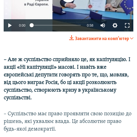
0:00
0:58
Завантажити на комп'ютер
– Але ж суспільство сприйняло це, як капітуляцію. І
акції «Ні капітуляції» масові. І навіть вже
європейські депутати говорять про те, що, мовляв,
від цього виграє Росія, бо ці акції розколюють
суспільство, створюють кризу в українському
суспільстві.
– Суспільство має право проявляти свою позицію до
рішень, які ухвалює влада. Це абсолютне право
будь-якої демократії.