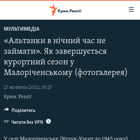
Доступність
посилання
Перейти
МУЛЬТИМЕДІА
до
НОВИНИ
«Альтанки в нічний час не
основного
ВОДА.КРИМ
матеріалу
займати». Як завершується
ВІДЕО ТА ФОТО
Перейти
курортний сезон у
до
ПОЛІТИКА
основної
Малоріченському (фотогалерея)
БЛОГИ
навігації
Перейти
27 жовтень 2022, 18:27
ПОГЛЯД
до
Крим. Реалії
ІНТЕРВ'Ю
пошуку
Поділитись
ВСЕ ЗА ДЕНЬ
Читати без VPN
СПЕЦПРОЕКТИ
ЯК ОБІЙТИ БЛОКУВАННЯ
ДЕПОРТАЦІЯ
У селі Малоріченське (Кучук-Узент до 1945 року) поблизу Алушти, як, втім, на всьому кримському Південному узбережжі, завершується традиційний «оксамитовий» сезон. Замість курортників у село прибувають сезонні працівники (переважно жінки з російського Дагестану) на збирання винограду в місцевому відділенні «Масандри».