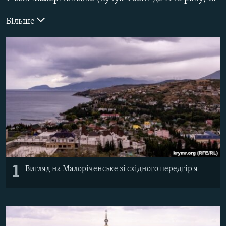
ВІДЕОУРОКИ «ELIFBE»
Русский
Більше
СВІДЧЕННЯ ОКУПАЦІЇ
Qırımtatar
УКРАЇНСЬКА ПРОБЛЕМА КРИМУ
ДОЛУЧАЙСЯ!
ІНФОГРАФІКА
Усі сайти RFE/RL
1
Вигляд на Малоріченське зі східного передгір'я