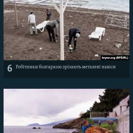
6
Робітники болгаркою зрізають металеві навіси