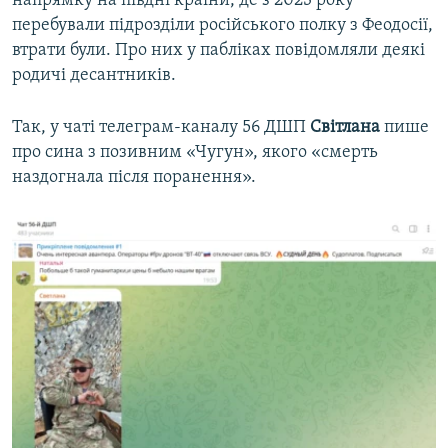
напрямку на півдні країни, де з 2023 року
перебували підрозділи російського полку з Феодосії,
втрати були. Про них у пабліках повідомляли деякі
родичі десантників.
Так, у чаті телеграм-каналу 56 ДШП
Світлана
пише
про сина з позивним «Чугун», якого «смерть
наздогнала після поранення».