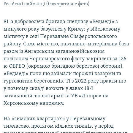
Російські найманці (ілюстративне фото)
81-а добровольча бригада спецназу «Ведмеді» з
минулого року базується у Криму: у військовому
містечку в селі Перевальне Сімферопольського
району. Саме містечко, навчально-матеріальна база
разом із Ангарським загальновійськовим
полігоном Чорноморського флоту закріплені за 126-
ю ОБРБО (окремою бригадою берегової оборони).
«Ведмеді» поки що займали порожні казарми та
гуртожитки береговиків. Ті з 2022 року практично
у повному складі воюють у лавах 18-ї
загальновійськової армії та УВ «Дніпро» на
Херсонському напрямку.
На «зимових квартирах» у Перевальному
тимчасово, протягом кількох тижнів, у період