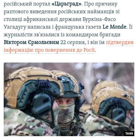
російський портал
«Царьград»
. Про причину
раптового виведення російських найманців зі
столиці африканської держави Буркіна-Фасо
Уагадугу написала і французька газета
Le Monde
. Її
журналісти зв'язалися із командиром бригади
Віктором Єрмолаєвим
22 серпня, і він їм
підтвердив
інформацію про повернення до Росії
.