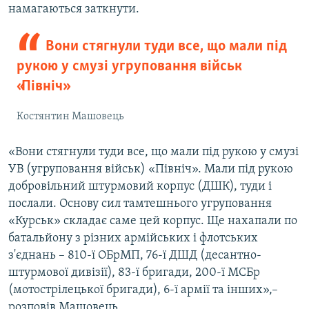
намагаються заткнути.
Вони стягнули туди все, що мали під
рукою у смузі угруповання військ
«Північ»
Костянтин Машовець
«Вони стягнули туди все, що мали під рукою у смузі
УВ (угруповання військ) «Північ». Мали під рукою
добровільний штурмовий корпус (ДШК), туди і
послали. Основу сил тамтешнього угруповання
«Курськ» складає саме цей корпус. Ще нахапали по
батальйону з різних армійських і флотських
з'єднань – 810-ї ОБрМП, 76-ї ДШД (десантно-
штурмової дивізії), 83-ї бригади, 200-ї МСБр
(мотострілецької бригади), 6-ї армії та інших»,–
розповів Машовець.