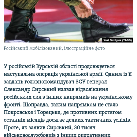
ВІДЕОУРОКИ «ELIFBE»
Русский
СВІДЧЕННЯ ОКУПАЦІЇ
Qırımtatar
УКРАЇНСЬКА ПРОБЛЕМА КРИМУ
ДОЛУЧАЙСЯ!
ІНФОГРАФІКА
Російський мобілізований, ілюстраційне фото
У російській Курській області продовжується
Усі сайти RFE/RL
наступальна операція української армії. Одним із її
завдань головнокомандувач ЗСУ генерал
Олександр Сирський назвав відволікання
російських сил з інших напрямків на українському
фронті. Щоправда, таким напрямком не стало
Покровське і Торецьке, де противник протягом
останніх місяців досягає деяких тактичних успіхів.
Проте, як заявив Сирський, 30 тисяч
військовослужбовців з інших оперативних