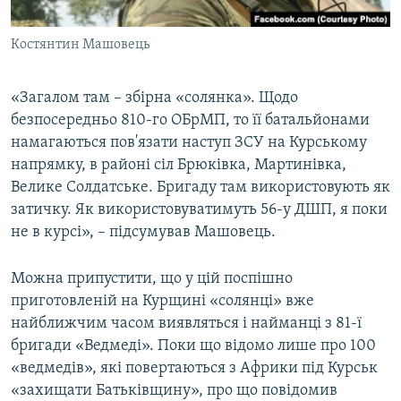
Костянтин Машовець
«Загалом там – збірна «солянка». Щодо
безпосередньо 810-го ОБрМП, то її батальйонами
намагаються пов'язати наступ ЗСУ на Курському
напрямку, в районі сіл Брюківка, Мартинівка,
Велике Солдатське. Бригаду там використовують як
затичку. Як використовуватимуть 56-у ДШП, я поки
не в курсі», – підсумував Машовець.
Можна припустити, що у цій поспішно
приготовленій на Курщині «солянці» вже
найближчим часом виявляться і найманці з 81-ї
бригади «Ведмеді». Поки що відомо лише про 100
«ведмедів», які повертаються з Африки під Курськ
«захищати Батьківщину», про що повідомив