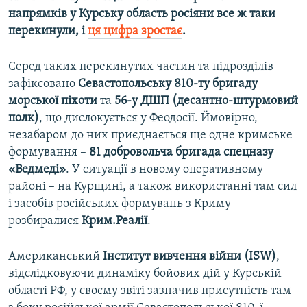
напрямків у Курську область росіяни все ж таки
перекинули, і
ця цифра зростає
.
Серед таких перекинутих частин та підрозділів
зафіксовано
Севастопольську 810-ту бригаду
морської піхоти
та
56-у ДШП (десантно-штурмовий
полк)
, що дислокується у Феодосії. Ймовірно,
незабаром до них приєднається ще одне кримське
формування –
81 добровольча бригада спецназу
«Ведмеді»
. У ситуації в новому оперативному
районі – на Курщині, а також використанні там сил
і засобів російських формувань з Криму
розбиралися
Крим.Реалії
.
Американський
Інститут вивчення війни (ISW)
,
відслідковуючи динаміку бойових дій у Курській
області РФ, у своєму звіті зазначив присутність там