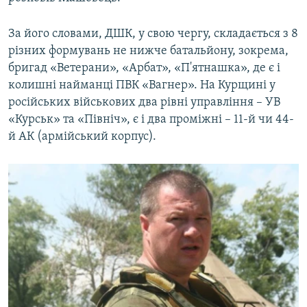
За його словами, ДШК, у свою чергу, складається з 8
різних формувань не нижче батальйону, зокрема,
бригад «Ветерани», «Арбат», «П'ятнашка», де є і
колишні найманці ПВК «Вагнер». На Курщині у
російських військових два рівні управління – УВ
«Курськ» та «Північ», є і два проміжні – 11-й чи 44-
й АК (армійський корпус).