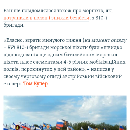
Раніше повідомлялося також про морпіхів, які
потрапили в полон і зникли безвісти
, з 810-ї
бригади.
«Власне, втрати минулого тижня (
на момент огляду
– КР
) 810-ї бригади морської піхоти були «швидко
відшкодовані» ще одним батальйоном морської
піхоти плюс елементами 4-5 різних мобілізаційних
полків, перекинутих у цей район», – написав у
своєму черговому огляді австрійський військовий
експерт
Том Купер
.