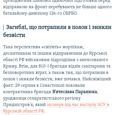
проходження планової одиночної підготовки перед
відправкою на фронт перебувають не більше одного
батальйону-дивізіону 126-го ОБРБО.
Загиблі, що потрапили в полон і зникли
безвісти
Така перспектива «світить» морпіхам,
десантникам та іншим відправленим до Курської
області РФ військовим підрозділам з анексованого
Криму. Втім, для 810-ї бригади відлік санітарних та
безповоротних втрат, а також тих, що потрапили в
полон і зникли безвісти, вже почався. Найсвіжіший
факт: 29 серпня в Севастополі поховали
контрактника бригади
В'ячеслава Паранюка
,
уродженця сепаратистського регіону
Придністров'я, який
загинув під час наступу ЗСУ в
Курській області РФ
.