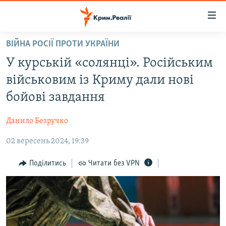
Доступність
посилання
Перейти
ВІЙНА РОСІЇ ПРОТИ УКРАЇНИ
до
НОВИНИ
У курській «солянці». Російським
основного
ВОДА.КРИМ
матеріалу
військовим із Криму дали нові
ВІДЕО ТА ФОТО
Перейти
бойові завдання
до
ПОЛІТИКА
основної
Данило Безручко
БЛОГИ
навігації
Перейти
02 вересень 2024, 19:39
ПОГЛЯД
до
ІНТЕРВ'Ю
Поділитись
Читати без VPN
пошуку
ВСЕ ЗА ДЕНЬ
СПЕЦПРОЕКТИ
ЯК ОБІЙТИ БЛОКУВАННЯ
ДЕПОРТАЦІЯ