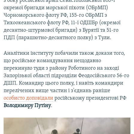
з боку російської армії Севастопольської 810-ї
окремої бригади морської піхоти (ОБрМП)
Чорноморського флоту РФ, 155-го ОБрМП з
Тихоокеанського флоту РФ, 11-ї ОДШБр (окремої
десантно-штурмової бригади) з Бурятії та 51-го
ПДП (парашютно-десантного полку) з Тули.
Аналітики інституту побачили також докази того,
що російське командування нещодавно
перекинуло туди з району Роботиного на заході
Запорізької області підрозділи Феодосійського 56-го
ДШП. Командир цього полку, і навіть командири
перелічених вище частин і з'єднань раніше
особисто доповідали
російському президентові РФ
Володимиру Путіну
.