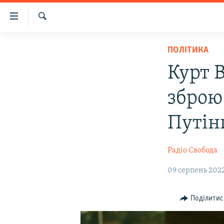
Доступність
посилання
Шукати
Перейти
НОВИНИ
ПОЛІТИКА
до
ВОДА.КРИМ
основного
Курт В
матеріалу
ВІДЕО ТА ФОТО
Перейти
зброю
ПОЛІТИКА
до
основної
БЛОГИ
Путін
навігації
ПОГЛЯД
Перейти
Радіо Свобода
до
ІНТЕРВ'Ю
пошуку
ВСЕ ЗА ДЕНЬ
09 серпень 2022,
СПЕЦПРОЕКТИ
Поділитис
ЯК ОБІЙТИ БЛОКУВАННЯ
ДЕПОРТАЦІЯ