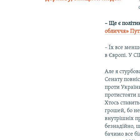
– Ще є політи
обличчя» Пут
– Їх все менш
в Європі. У С
Але я стурбо
Сенату повніс
проти Україн
протистояти ц
Хтось ставит
грошей, бо не
внутрішніх пр
безнадійно, щ
бачимо все бі