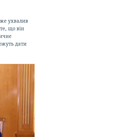
вже ухвалив
те, що він
тичне
можуть дати