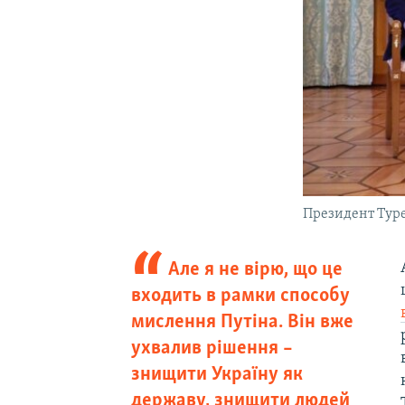
Президент Туре
Але я не вірю, що це
входить в рамки способу
мислення Путіна. Він вже
ухвалив рішення –
знищити Україну як
державу, знищити людей