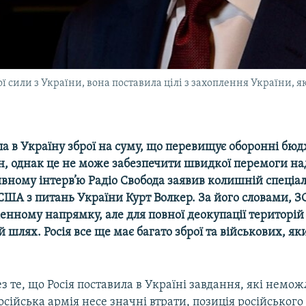
ої сили з України, вона поставила цілі з захоплення України, 
а в Україну зброї на суму, що перевищує оборонні бю
н, однак це не може забезпечити швидкої перемоги на
ивному інтерв’ю Радіо Свобода заявив колишній спеціа
США з питань України Курт Волкер. За його словами, З
денному напрямку, але для повної деокупації територій
 шлях. Росія все ще має багато зброї та військових, я
з те, що Росія поставила в Україні завдання, які немо
осійська армія несе значні втрати, позиція російськог