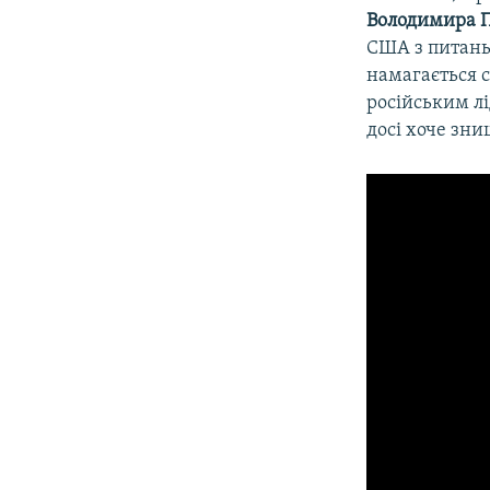
Володимира П
США з питань
намагається с
російським лі
досі хоче зни