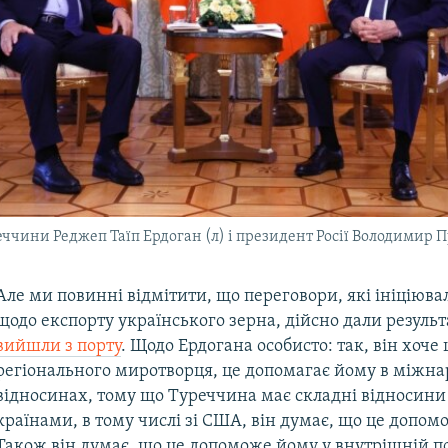
ччини Реджеп Таїп Ердоган (л) і президент Росії Володимир П
Але ми повинні відмітити, що переговори, які ініціюва
щодо експорту українського зерна, дійсно дали результ
вийшли з порту
. Щодо Ердогана особисто: так, він хоче 
регіонального миротворця, це допомагає йому в міжн
відносинах, тому що Туреччина має складні відносини
країнами, в тому числі зі США, він думає, що це допом
Також він думає, що це допоможе йому у внутрішній по