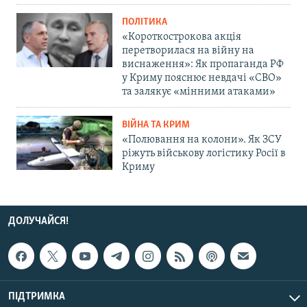
ПОЛІТИКА
«Короткострокова акція
перетворилася на війну на
виснаження»: Як пропаганда РФ
у Криму пояснює невдачі «СВО»
та залякує «мінними атаками»
ВІЙНА ТА КРИМ
«Полювання на колони». Як ЗСУ
ріжуть військову логістику Росії в
Криму
ДОЛУЧАЙСЯ!
ПІДТРИМКА