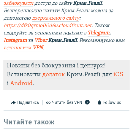
заблокувати
доступ до сайту
Крим.Реалії
.
Безперешкодно читати Крим.Реалії можна за
допомогою
дзеркального сайту
:
https://dfs0qrmo00d6u.cloudfront.net
. Також
слідкуйте за основними подіями в
Telegram
,
Instagram
та
Viber
Крим.Реалії
. Ре
комендуємо вам
встановити
VPN
.
Новини без блокування і цензури!
Встановити
додаток
Крим.Реалії для
iOS
і
Android
.
Поділитись
Читати без VPN
Follow us
Читайте також