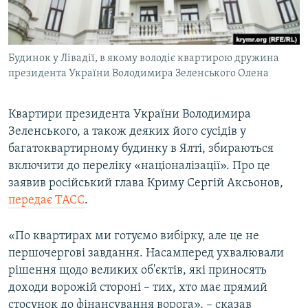
ВІДЕОУРОКИ «ELIFBE»
Русский
СВІДЧЕННЯ ОКУПАЦІЇ
Qırımtatar
Будинок у Лівадії, в якому володіє квартирою дружина
УКРАЇНСЬКА ПРОБЛЕМА КРИМУ
президента України Володимира Зеленського Олена
ДОЛУЧАЙСЯ!
ІНФОГРАФІКА
Квартири президента України Володимира
Зеленського, а також деяких його сусідів у
багатоквартирному будинку в Ялті, збираються
Усі сайти RFE/RL
включити до переліку «націоналізації». Про це
заявив російський глава Криму Сергій Аксьонов,
передає ТАСС
.
«По квартирах ми готуємо вибірку, але це не
першочергові завдання. Насамперед ухвалювали
рішення щодо великих об'єктів, які приносять
доходи ворожій стороні – тих, хто має прямий
стосунок до фінансування ворога», – сказав