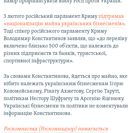
намір профінансувати війну Росії проти України.
3 лютого російський парламент Криму
підтримав
«націоналізацію майна українських бізнесменів»
.
Тоді спікер російського парламенту Криму
Володимир Константинов заявляв, що «до переліку
включено близько 500 об'єктів, що належать до
різних підприємств та банків, туристської,
спортивної інфраструктури».
За словами Константинова, йдеться про майно, яке
нібито належать українським бізнесменам Ігорю
Коломойському, Рінату Ахметову, Сергію Таруті,
політикам Нестору Шуфричу та Арсенію Яценюку.
Українські бізнесмени та політики не коментували
інформацію Константинова.
Роскомнагляд (Роскомнадзор) намагається