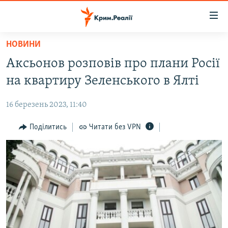
Доступність
посилання
Перейти
НОВИНИ
до
НОВИНИ
Аксьонов розповів про плани Росії
основного
ВОДА.КРИМ
матеріалу
на квартиру Зеленського в Ялті
ВІДЕО ТА ФОТО
Перейти
до
16 березень 2023, 11:40
ПОЛІТИКА
основної
БЛОГИ
Поділитись
Читати без VPN
навігації
Перейти
ПОГЛЯД
до
ІНТЕРВ'Ю
пошуку
ВСЕ ЗА ДЕНЬ
СПЕЦПРОЕКТИ
ЯК ОБІЙТИ БЛОКУВАННЯ
ДЕПОРТАЦІЯ