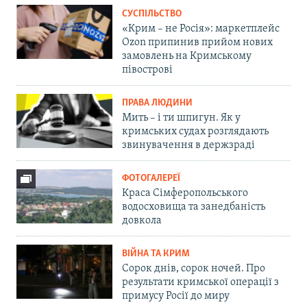
СУСПІЛЬСТВО
«Крим – не Росія»: маркетплейс
Ozon припинив прийом нових
замовлень на Кримському
півострові
ПРАВА ЛЮДИНИ
Мить – і ти шпигун. Як у
кримських судах розглядають
звинувачення в держзраді
ФОТОГАЛЕРЕЇ
Краса Сімферопольського
водосховища та занедбаність
довкола
ВІЙНА ТА КРИМ
Сорок днів, сорок ночей. Про
результати кримської операції з
примусу Росії до миру