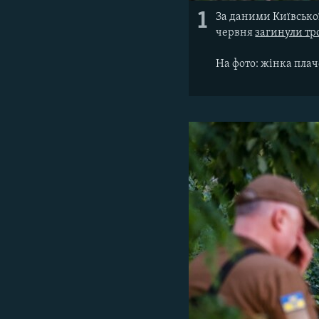
1
За даними Київської
червня
загинули тр
На фото: жінка плаче