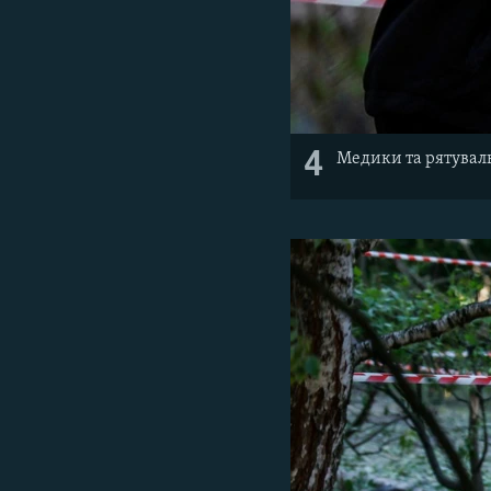
4
Медики та рятуваль