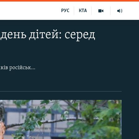
РУС
КТА
день дітей: серед
)
За даними Київської міської військової адміністрації, внаслідок падіння уламків російських ракет у Києві загинули троє людей, з них одна дитина. Ще 11 киян зазнали поранень.