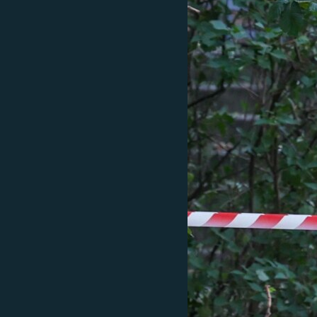
ВІДЕОУРОКИ «ELIFBE»
СВІДЧЕННЯ ОКУПАЦІЇ
УКРАЇНСЬКА ПРОБЛЕМА КРИМУ
ІНФОГРАФІКА