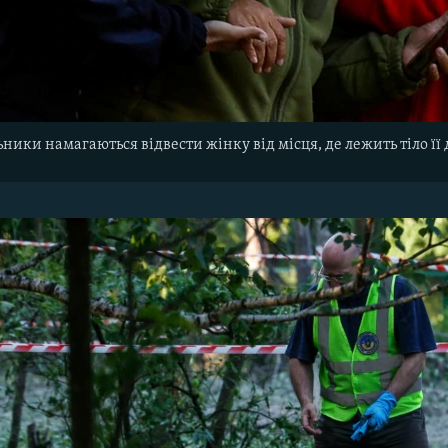
ники намагаються відвести жінку від місця, де лежить тіло її 