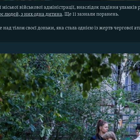
 міської військової адміністрації, внаслідок падіння уламків р
оє людей, з них одна дитина
. Ще 11 зазнали поранень.
 над тілом своєї доньки, яка стала однією із жертв чергової ат