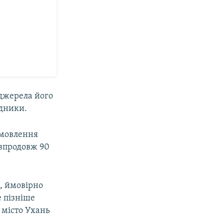
 джерела його
ідники.
амовлення
й впродовж 90
, ймовірно
е пізніше
 місто Ухань