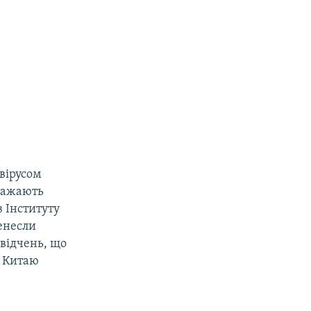
вірусом
вважають
 Інституту
ренесли
відчень, що
у Китаю