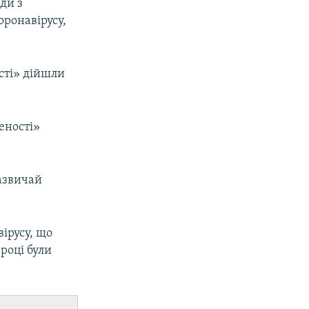
іди з
ронавірусу,
сті» дійшли
еності»
зазвичай
ірусу, що
році були