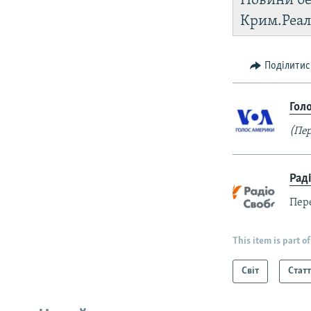
Новини бе
Крим.Реал
Поділитис
Гол
(Пер
Рад
Пер
This item is part of
Світ
Статт