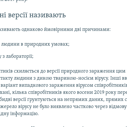
ні версії називають
азивають однаково ймовірними дві причинами:
 людини в природних умовах;
у з лабораторії;
тиків схиляється до версії природного зараження цим 
нтакту людини з дикою твариною-носієм вірусу. Інші 
варіант випадкового зараження вірусом співробітників
 Ухані, кілька співробітників якого восени 2019 року пе
бидві версії ґрунтуються на непрямих даних, прямих с
жерело вірусу не було виявлено частково через відмов
ідну інформацію.