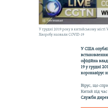
У грудні 2019 року в китайському місті
Хворобу назвали COVID-19
У США опублі
встановлення
офіційна влад
19 у грудні 2
коронавірус н
Вірус, що спр
Китай під час
Служби дирек