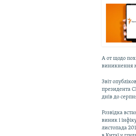
А от щодо пох
виникнення м
Звіт опублік
президента 
днів до серпн
Розвідка вста
виник і інфік
листопада 20
в Китаї у груд