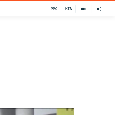
РУС
КТА