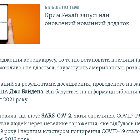
БІЛЬШЕ ПО ТЕМІ:
Крим.Реалії запустили
оновлений новинний додаток
одження коронавірусу, то точно встановити причини і
ожливо і не вдасться, зауважують американські розв
ований за результатами дослідження, проведеного на з
США
Джо Байдена
. Він базується на інформації зібрані
я 2021 року.
новила, що вірус
SARS-CoV-2
, який спричиняє COVID-19
ував людей через невелике зараження, яке відбулось н
19 року і першим кластером поширення COVID-19 стало
ні 2019 року.