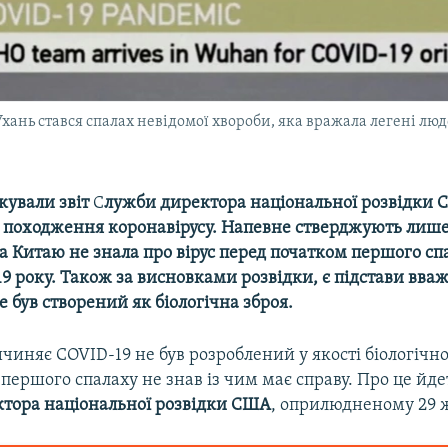
 Ухань стався спалах невідомої хвороби, яка вражала легені лю
кували звіт
С
лужби директора національної розвідки
 походження коронавірусу. Напевне стверджують лише
а Китаю не знала про вірус перед початком першого сп
019 року. Також за висновками розвідки, є підстави вва
е був створений як біологічна зброя.
ичиняє COVID-19 не був розроблений у якості біологічної
 першого спалаху не знав із чим має справу. Про це йде
тора національної розвідки США
, оприлюдненому 29 