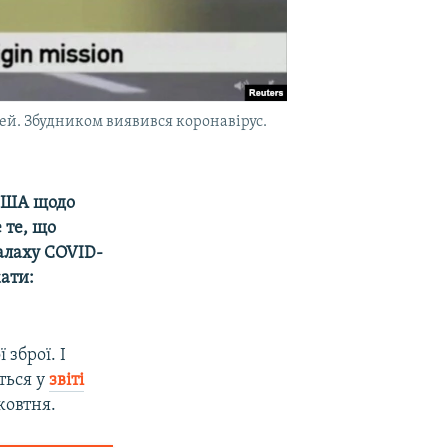
дей. Збудником виявився коронавірус.
 США щодо
 те, що
алаху COVID-
жати:
 зброї. І
ться у
звіті
жовтня.