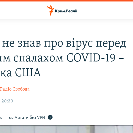
не знав про вірус перед
м спалахом COVID-19 –
дка США
Радіо Свобода
, 20:30
ь
Читати без VPN