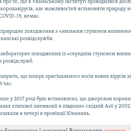
ся про те, що в Уханьському інституті проводилися досл
коронавірусів, але можливостей встановити природу ко
COVID-19, немає.
 природне походження з «низьким ступенем впевнено
канські розвідслужби.
 лабораторне походження із «середнім ступенем впевн
з розвідслужб.
ошують, що пошук оригінального носія нових вірусів 
 час.
ше у 2017 році було встановлено, що джерелом коронав
лах атипової пневмонії в південно-східній Азії у 2002 
ешкали в печері в провінції Юньнань.