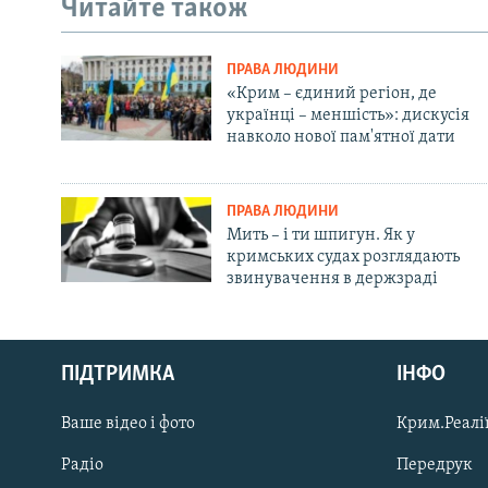
Читайте також
ПРАВА ЛЮДИНИ
«Крим – єдиний регіон, де
українці – меншість»: дискусія
навколо нової пам'ятної дати
ПРАВА ЛЮДИНИ
Мить – і ти шпигун. Як у
кримських судах розглядають
звинувачення в держзраді
Русский
Qırımtatar
ПІДТРИМКА
ІНФО
Ваше відео і фото
Крим.Реалії
ДОЛУЧАЙСЯ!
Радіо
Передрук