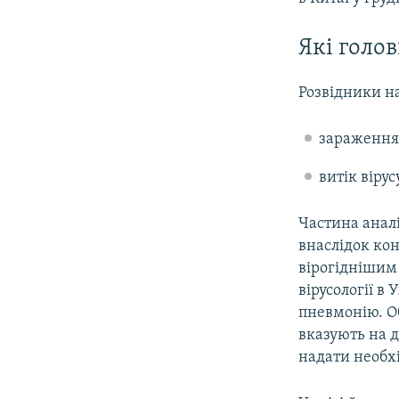
Які голов
Розвідники н
зараження
витік вірус
Частина аналі
внаслідок ко
вірогіднішим 
вірусології в
пневмонію. О
вказують на д
надати необх