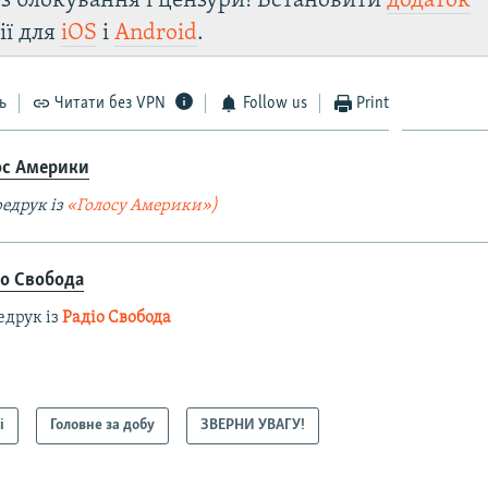
з блокування і цензури! Встановити
додаток
ії для
iOS
і
Android
.
ь
Читати без VPN
Follow us
Print
ос Америки
едрук із
«Голосу Америки»)
іо Свобода
едрук із
Радіо Свобода
і
Головне за добу
ЗВЕРНИ УВАГУ!