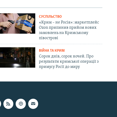
СУСПІЛЬСТВО
«Крим – не Росія»: маркетплейс
Ozon припинив прийом нових
замовлень на Кримському
півострові
ВІЙНА ТА КРИМ
Сорок днів, сорок ночей. Про
результати кримської операції з
примусу Росії до миру