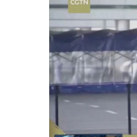
ВІДЕОУРОКИ «ELIFBE»
СВІДЧЕННЯ ОКУПАЦІЇ
УКРАЇНСЬКА ПРОБЛЕМА КРИМУ
ІНФОГРАФІКА