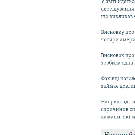
У звіті йдеть
схрещування 
що викликав 
Висновку про
чотири амери
Висновок про
зробила одна 
Фахівці нагол
займає довгий
Наприклад, ли
спричинив спа
кажани, які м