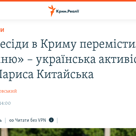
НИ
бесіди в Криму переміст
ню» – українська активі
Лариса Китайська
овський
 14:00
ь
Читати без VPN