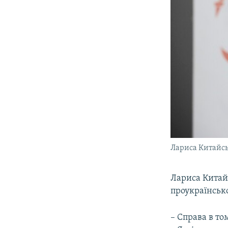
Лариса Китайс
Лариса Китайс
проукраїнськ
– Справа в то