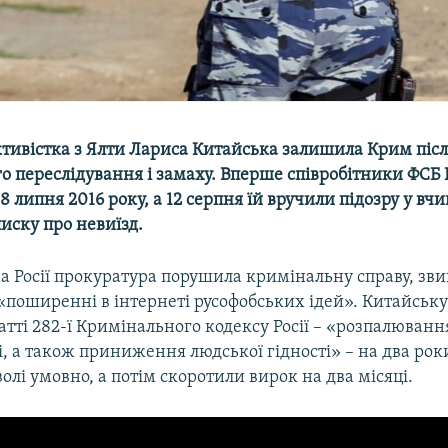
ктивістка з Ялти Лариса Китайська залишила Крим піс
 переслідування і замаху. Вперше співробітники ФСБ Р
18 липня 2016 року, а 12 серпня їй вручили підозру у вч
писку про невиїзд.
а Росії прокуратура порушила кримінальну справу, з
поширенні в інтернеті русофобських ідей». Китайську
атті 282-ї Кримінального кодексу Росії – «розпалюванн
, а також приниження людської гідності» – на два рок
олі умовно, а потім скоротили вирок на два місяці.