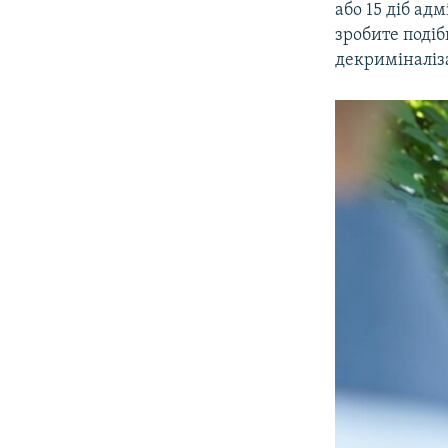
або 15 діб ад
зробите подіб
декриміналіз