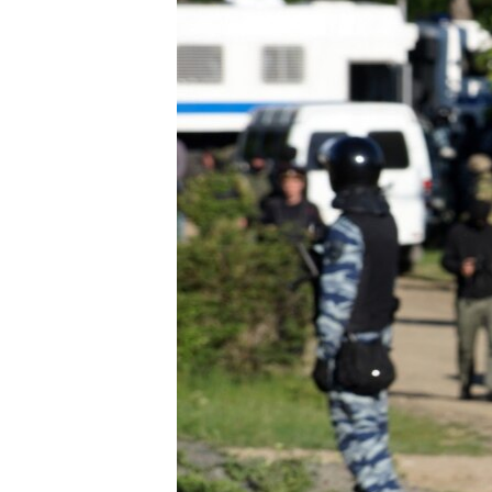
ВІДЕОУРОКИ «ELIFBE»
СВІДЧЕННЯ ОКУПАЦІЇ
УКРАЇНСЬКА ПРОБЛЕМА КРИМУ
ІНФОГРАФІКА