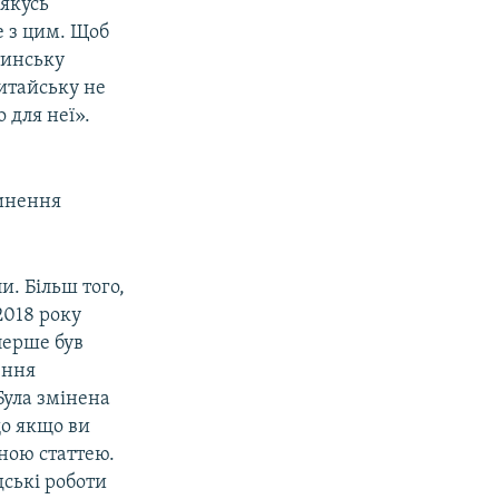
 якусь
е з цим. Щоб
тинську
Китайську не
 для неї».
инення
и. Більш того,
2018 року
перше був
ення
Була змінена
що якщо ви
вною статтею.
дські роботи