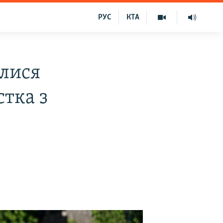
РУС
КТА
илися
стка з