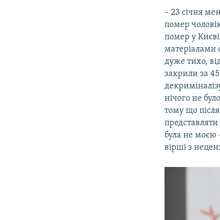
– 23 січня ме
помер чоловік
помер у Києві
матеріалами с
дуже тихо, ві
закрили за 45
декриміналізу
нічого не бул
тому що після
представляти 
була не моєю 
вірші з неце