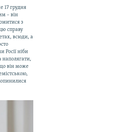
е 17 грудня
им – він
йомитися з
 цю справу
етах, всюди, а
осто
и Росії ніби
ла наполягати,
 що він може
ремістською,
м опинилися