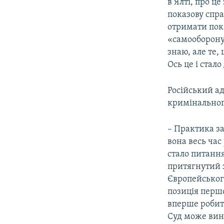
в Ялті, про це
показову спра
отримати пока
«самооборону»
знаю, але те,
Ось це і стало
Російський а
кримінальног
– Практика за
вона весь час
стало питання
притягнутий з
Європейського
позиція першо
вперше робите
Суд може вине