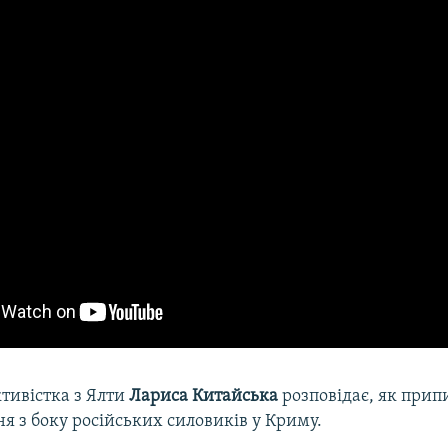
тивістка з Ялти
Лариса Китайська
розповідає, як припи
я з боку російських силовиків у Криму.