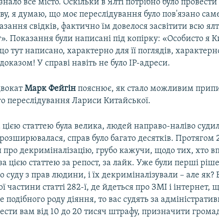
 знало все місто. Оскільки в Ялті потрібно було провести
ву, я думаю, що моє переслідування було пов'язано сам
зання свідків, фактично їм довелося засвітити всю ял
. Показання були написані під копірку: «Особисто я 
 що тут написано, характерно для її поглядів, характерно
 доказом! У справі навіть не було IP-адреси.
двокат
Марк Фейгін
пояснює, як стало можливим прип
о переслідування Лариси Китайської.
 цією статтею була велика, людей направо-наліво судил
 розширювалася, справ було багато десятків. Протягом 
 про декриміналізацію, грубо кажучи, щодо тих, хто в
а цією статтею за репост, за лайк. Уже були перші ріш
 суду з прав людини, і їх декриміналізували – але як? 
ї частини статті 282-ї, де йдеться про ЗМІ і інтернет, 
 подібного роду діяння, то вас судять за адміністрати
сти вам від 10 до 20 тисяч штрафу, призначити грома