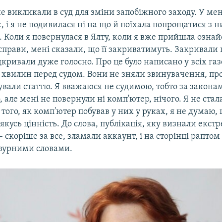
не викликали в суд для зміни запобіжного заходу. У мен
, і я не подивилася ні на що й поїхала попрощатися з н
. Коли я повернулася в Ялту, коли я вже прийшла озна
прави, мені сказали, що її закриватимуть. Закривали
дкривали дуже голосно. Про це було написано у всіх газ
 хвилин перед судом. Вони не зняли звинувачення, пр
вали статтю. Я вважаюся не судимою, тобто за законам
о, але мені не повернули ні комп'ютер, нічого. Я не ста
 того, як комп'ютер побував у них у руках, я не думаю,
якусь цінність. До слова, публікація, яку визнали екст
– скоріше за все, зламали аккаунт, і на сторінці рапто
нзурними словами.