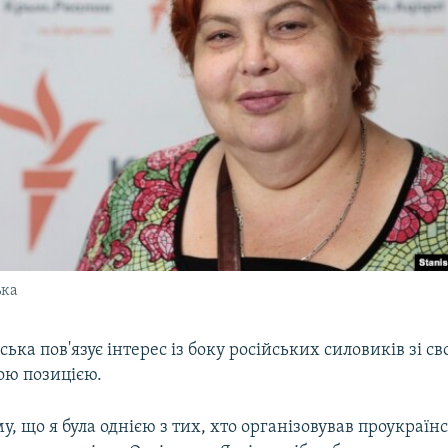
ька
ька пов'язує інтерес із боку російських силовиків зі с
ою позицією.
му, що я була однією з тих, хто організовував проукраїнс