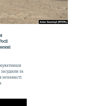
ля
осії
иненні
винувативши
 засудили за
я ненависті
и