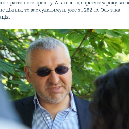
міністративного арешту. А вже якщо протягом року ви 
не діяння, то вас судитимуть уже за 282-ю. Ось така
ація.