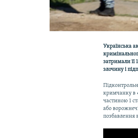
Українська а
кримінального
затримали її 
злочину і під
Підконтрольн
кримчанку в «
частиною 1 ст
або ворожнечі
позбавлення в