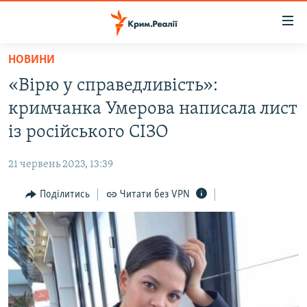
Доступність
посилання
Перейти
НОВИНИ
до
НОВИНИ
«Вірю у справедливість»:
основного
ВОДА.КРИМ
матеріалу
кримчанка Умерова написала лист
ВІДЕО ТА ФОТО
Перейти
із російського СІЗО
до
ПОЛІТИКА
основної
21 червень 2023, 13:39
БЛОГИ
навігації
Перейти
Поділитись
Читати без VPN
ПОГЛЯД
до
ІНТЕРВ'Ю
пошуку
ВСЕ ЗА ДЕНЬ
СПЕЦПРОЕКТИ
ЯК ОБІЙТИ БЛОКУВАННЯ
ДЕПОРТАЦІЯ