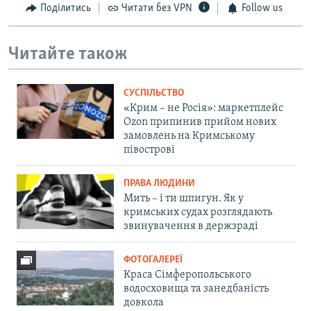
Поділитись
Читати без VPN
Follow us
Читайте також
СУСПІЛЬСТВО
«Крим – не Росія»: маркетплейс
Ozon припинив прийом нових
замовлень на Кримському
півострові
ПРАВА ЛЮДИНИ
Мить – і ти шпигун. Як у
кримських судах розглядають
звинувачення в держзраді
ФОТОГАЛЕРЕЇ
Краса Сімферопольського
водосховища та занедбаність
довкола