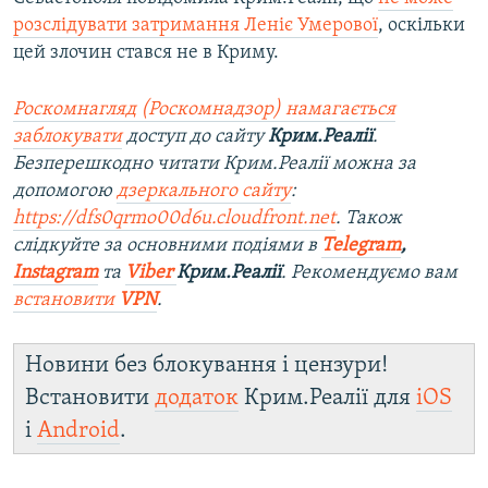
розслідувати затримання Леніє Умерової
, оскільки
цей злочин стався не в Криму.
Роскомнагляд (Роскомнадзор) намагається
заблокувати
доступ до сайту
Крим.Реалії
.
Безперешкодно читати Крим.Реалії можна за
допомогою
дзеркального сайту
:
https://dfs0qrmo00d6u.cloudfront.net
. Також
слідкуйте за основними подіями в
Telegram
,
Instagram
та
Viber
Крим.Реалії
. Рекомендуємо вам
встановити
VPN
.
Новини без блокування і цензури!
Встановити
додаток
Крим.Реалії для
iOS
і
Android
.