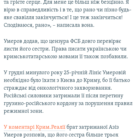
та грієте серце. Для мене це більш ніж безцінно. Я
вірю в справедливість і в те, що рано чи пізно будь-
яке свавілля закінчується! І це теж закінчиться!
Сподіваюся, рано», – написала вона.
Умеров додав, що цензура ФСБ довго перевіряє
листи його сестри. Права писати українською чи
кримськотатарською мовами її також позбавили.
У грудні минулого року 25-річній Лініє Умеровій
необхідно було їхати з Києва до Криму, бо її батько
страждає від онкологічного захворювання.
Російські силовики затримали її після перетину
грузино-російського кордону за порушення правил
режимної зони.
У коментарі Крим.Реалії
брат затриманої Азіз
Умеров розповів, що його сестра більше трьох