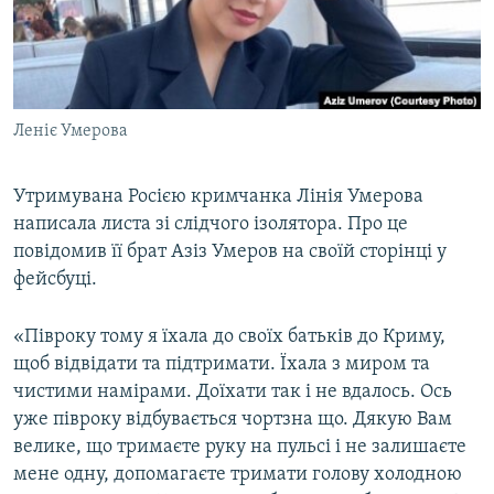
ВІДЕОУРОКИ «ELIFBE»
Русский
СВІДЧЕННЯ ОКУПАЦІЇ
Qırımtatar
УКРАЇНСЬКА ПРОБЛЕМА КРИМУ
Леніє Умерова
ДОЛУЧАЙСЯ!
ІНФОГРАФІКА
Утримувана Росією кримчанка Лінія Умерова
написала листа зі слідчого ізолятора. Про це
Усі сайти RFE/RL
повідомив її брат Азіз Умеров на своїй сторінці у
фейсбуці.
«Півроку тому я їхала до своїх батьків до Криму,
щоб відвідати та підтримати. Їхала з миром та
чистими намірами. Доїхати так і не вдалось. Ось
уже півроку відбувається чортзна що. Дякую Вам
велике, що тримаєте руку на пульсі і не залишаєте
мене одну, допомагаєте тримати голову холодною