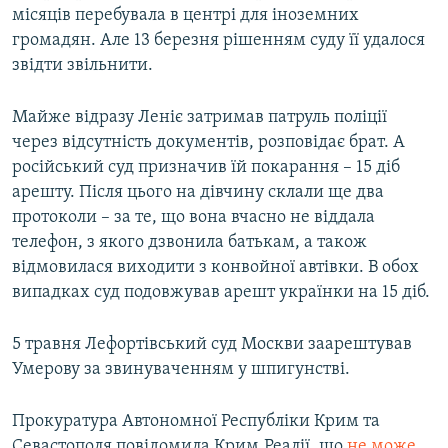
місяців перебувала в центрі для іноземних
громадян. Але 13 березня рішенням суду її удалося
звідти звільнити.
Майже відразу Леніє затримав патруль поліції
через відсутність документів, розповідає брат. А
російський суд призначив їй покарання – 15 діб
арешту. Після цього на дівчину склали ще два
протоколи – за те, що вона вчасно не віддала
телефон, з якого дзвонила батькам, а також
відмовилася виходити з конвойної автівки. В обох
випадках суд подовжував арешт українки на 15 діб.
5 травня Лефортівський суд Москви заарештував
Умерову за звинуваченням у шпигунстві.
Прокуратура Автономної Республіки Крим та
Севастополя повідомила Крим.Реалії, що
не може