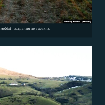
омобілі
–
завдання не з
легких