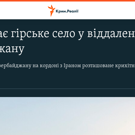
є гірське село у віддале
жану