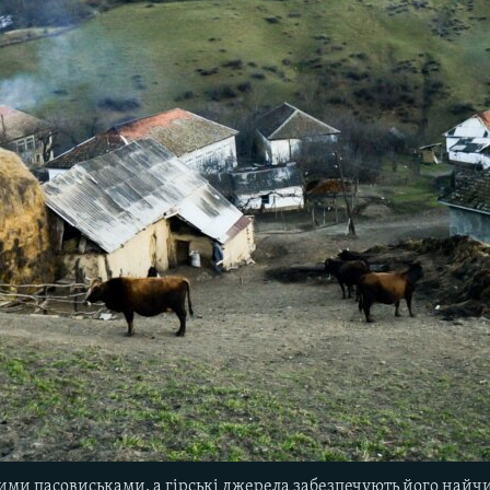
ими пасовиськами, а гірські джерела забезпечують його най