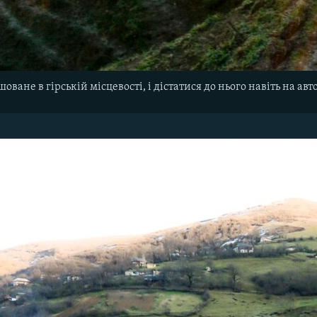
ашоване
в
гірській
місцевості
,
і
дістатися
до нього
навіть
на
авт