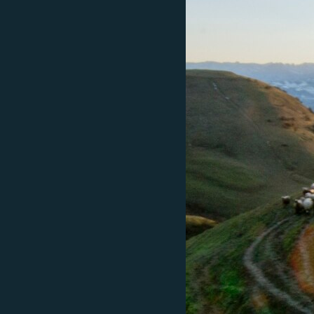
ВІДЕОУРОКИ «ELIFBE»
СВІДЧЕННЯ ОКУПАЦІЇ
УКРАЇНСЬКА ПРОБЛЕМА КРИМУ
ІНФОГРАФІКА