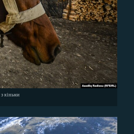
я з кіньми