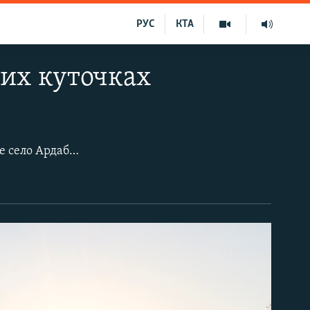
РУС
КТА
них куточках
У південній частині Азербайджану на кордоні з Іраном розташоване крихітне село Ардабіль. Більшість його жителів давно виїхали до великих міст, але залишилося кілька сімей, які виживають завдяки скотарству. Як живуть селяни серед мальовничих гір – репортаж