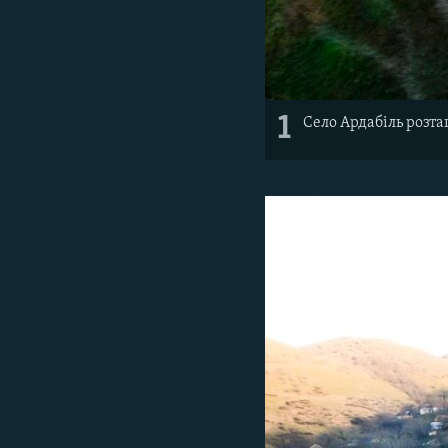
1
Село
Ардабіль
розт