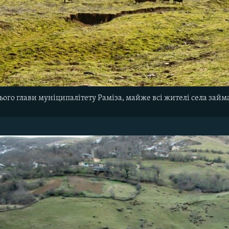
ього
глави
муніципалітету
Раміза
,
майже
всі
жителі
села
займ