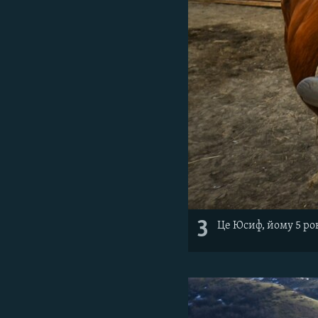
3
Це Юсиф, йому 5 рок