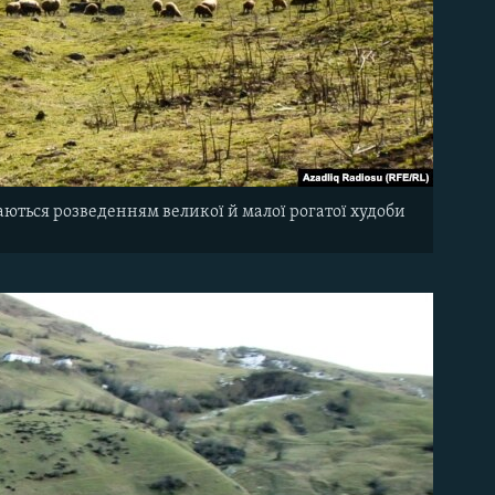
аються
розведенням великої
й
малої
рогатої
худоби