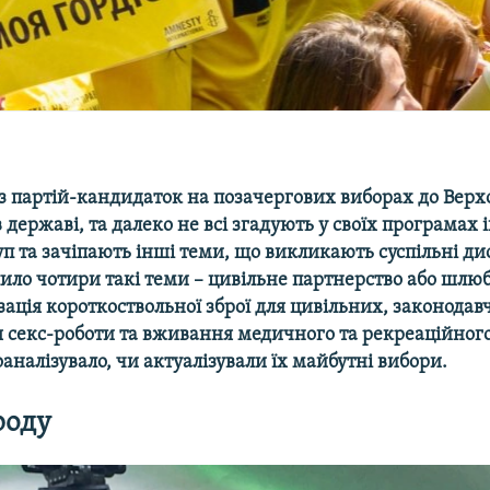
 з партій-кандидаток на позачергових виборах до Верх
в державі, та далеко не всі згадують у своїх програмах 
п та зачіпають інші теми, що викликають суспільні дис
ило чотири такі теми – цивільне партнерство або шлю
зація короткоствольної зброї для цивільних, законодав
 секс-роботи та вживання медичного та рекреаційного
роаналізувало, чи актуалізували їх майбутні вибори.
роду