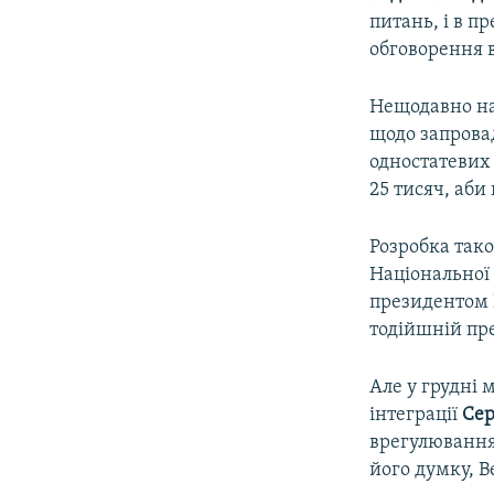
питань, і в п
обговорення в
Нещодавно на
щодо запрова
одностатевих 
25 тисяч, аби
Розробка тако
Національної 
президентом
тодійшній пр
Але у грудні 
інтеграції
Сер
врегулювання 
його думку, В