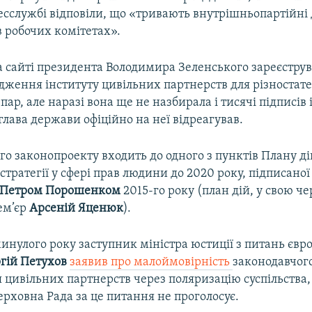
ресслужбі відповіли, що «тривають внутрішньопартійні д
 робочих комітетах».
 сайті президента Володимира Зеленського зареєстру
дження інституту цивільних партнерств для різностате
пар, але наразі вона ще не назбирала і тисячі підписів 
 глава держави офіційно на неї відреагував.
го законопроекту входить до одного з пунктів Плану дій
стратегії у сфері прав людини до 2020 року, підписано
Петром Порошенком
2015-го року (план дій, у свою че
ем’єр
Арсеній Яценюк
).
минулого року заступник міністра юстиції з питань євр
гій Петухов
заявив про малоймовірність
законодавчог
цивільних партнерств через поляризацію суспільства,
ерховна Рада за це питання не проголосує.