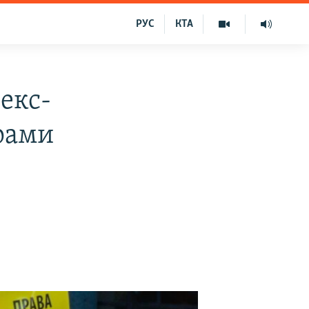
РУС
КТА
секс-
грами