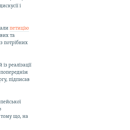
искусії і
вали
петицію
вих та
із потрібних
 із реалізації
ї попереднім
ргу, підписав
опейської
о
 тому що, на