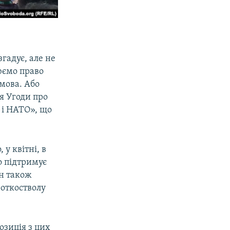
згадує, але не
юємо право
 мова. Або
я Угоди про
 і НАТО», що
.
у квітні, в
о підтримує
ін також
роткостволу
позиція з цих