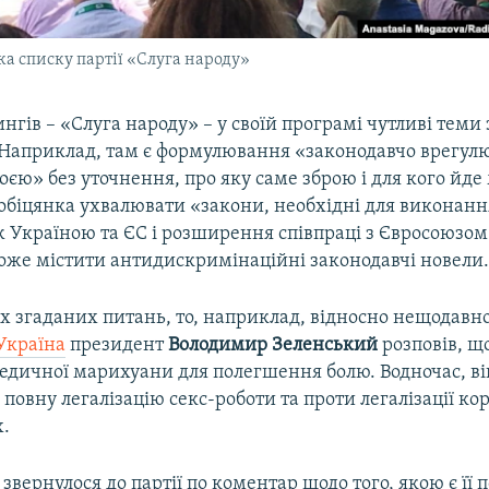
а списку партії «Слуга народу»
нгів – «Слуга народу» – у своїй програмі чутливі теми 
 Наприклад, там є формулювання «законодавчо врегул
оєю» без уточнення, про яку саме зброю і для кого йде
 обіцянка ухвалювати «закони, необхідні для виконанн
ж Україною та ЄС і розширення співпраці з Євросоюзом
оже містити антидискримінаційні законодавчі новели
 згаданих питань, то, наприклад, відносно нещодавно, 
Україна
президент
Володимир Зеленський
розповів, щ
медичної марихуани для полегшення болю. Водночас, в
 повну легалізацію секс-роботи та проти легалізації ко
х.
звернулося до партії по коментар щодо того, якою є її 