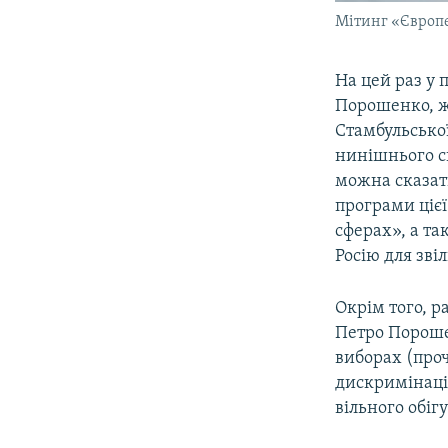
Мітинг «Європей
На цей раз у 
Порошенко, ж
Стамбульської
нинішнього ск
можна сказат
програми цієї
сферах», а та
Росію для зві
Окрім того, 
Петро Пороше
виборах (про
дискримінації
вільного обігу