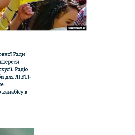
овної Ради
інтереси
кусії. Радіо
би для ЛГБТІ-
че
 канабісу в