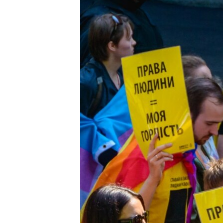
ВІДЕОУРОКИ «ELIFBE»
СВІДЧЕННЯ ОКУПАЦІЇ
УКРАЇНСЬКА ПРОБЛЕМА КРИМУ
ІНФОГРАФІКА