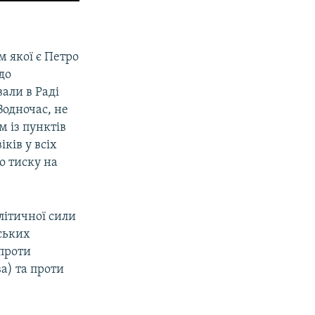
 якої є Петро
до
али в Раді
Водночас, не
 із пунктів
ків у всіх
о тиску на
олітичної сили
ських
 проти
а) та проти