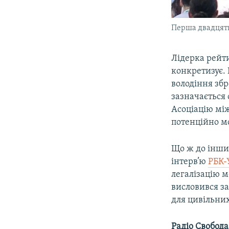
Перша двадцятк
Лідерка рейти
конкретизує.
володіння збр
зазначається
Асоціацію мі
потенційно м
Що ж до інших
інтерв’ю
РБК-
легалізацію 
висловився за
для цивільни
Радіо Свобода