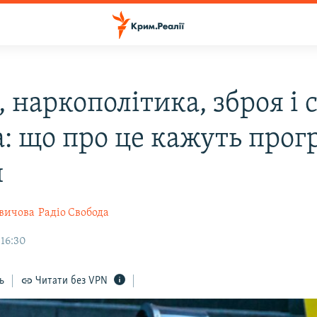
 наркополітика, зброя і 
а: що про це кажуть про
й
квичова
Радіо Свобода
 16:30
ь
Читати без VPN