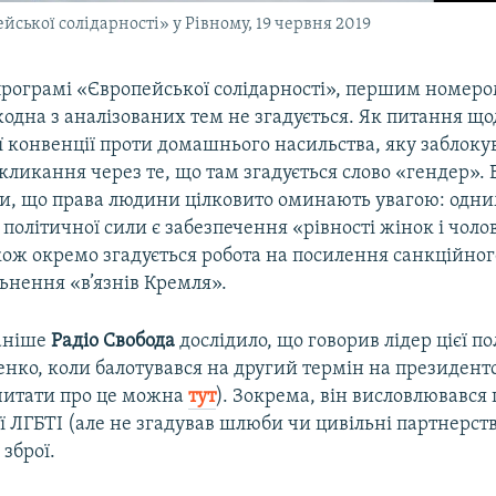
ської солідарності» у Рівному, 19 червня 2019
програмі «Європейської солідарності», першим номером
одна з аналізованих тем не згадується. Як питання що
 конвенції проти домашнього насильства, яку заблокув
ликання через те, що там згадується слово «гендер». 
и, що права людини цілковито оминають увагою: одним
 політичної сили є забезпечення «рівності жінок і чолові
кож окремо згадується робота на посилення санкційног
льнення «в’язнів Кремля».
раніше
Радіо Свобода
дослідило, що говорив лідер цієї п
нко, коли балотувався на другий термін на президент
читати про це можна
тут
). Зокрема, він висловлювався
 ЛГБТІ (але не згадував шлюби чи цивільні партнерств
 зброї.