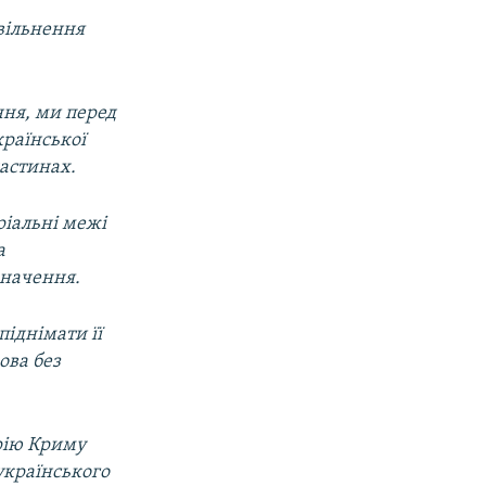
вільнення
ння, ми перед
країнської
частинах.
ріальні межі
а
значення.
іднімати її
ова без
рію Криму
українського