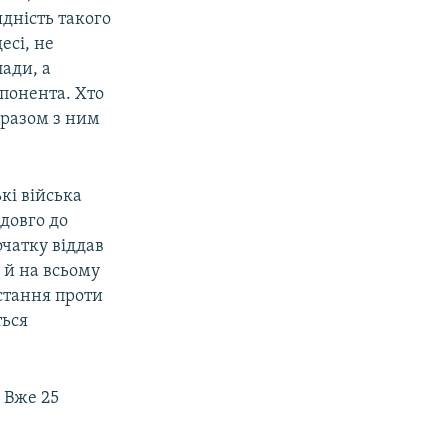
ядність такого
есі, не
лади, а
понента. Хто
 разом з ним
ькі війська
адовго до
чатку віддав
 й на всьому
стання проти
ться
 Вже 25