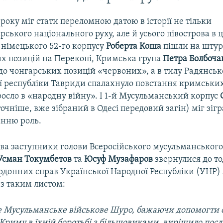
8 року міг стати переломною датою в історії не тільки
ського національного руху, але й усього півострова в ц
 німецького 52-го корпусу
Роберта Коша
пішли на шту
х позицій на Перекопі, Кримська група
Петра Болбоча
до чонгарських позицій «червоних», а в тилу Радянськ
ї республіки Тавриди спалахнуло повстання кримських
осло в «народну війну». І 1-й Мусульманський корпус
очніше, вже зібраний в Одесі передовий загін) міг зігр
анню роль.
два заступники голови Всеросійського мусульманського
Усман Токумбетов
та
Юсуф Музафаров
звернулися до т
ордонних справ Української Народної Республіки (УНР)
з таким листом:
е Мусульманське військове Шуро, бажаючи допомогти 
Криму в їхній боротьбі з більшовиками, вирішило пос