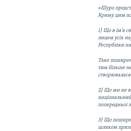
«Шуро предст
Криму цим по
1) Що в ім'я 
лицем усіх н
Республіки на
Таке поширенн
тим більше н
створювалася
2) Що ми не 
національний 
попередньої 
3) Що пошире
шляхом призн