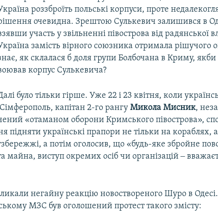
Україна роззброїть польські корпуси, проте недалекогл
рішення очевидна. Зрештою Сулькевич залишився в Од
взявши участь у звільненні півострова від радянської в
Україна замість вірного союзника отримала рішучого о
знає, як склалася б доля групи Болбочана в Криму, якби
воював корпус Сулькевича?
Далі було тільки гірше. Уже 22 і 23 квітня, коли українс
Сімферополь, капітан 2-го рангу
Микола Мисник
, нез
чений «отаманом оборони Кримського півострова», спо
 підняти українські прапори не тільки на кораблях, а
збережжі, а потім оголосив, що «будь-яке збройне пов
 та майна, виступ окремих осіб чи організацій ‒ вважає
кликали негайну реакцію новоствореного Шуро в Одесі.
ському МЗС був оголошений протест такого змісту: