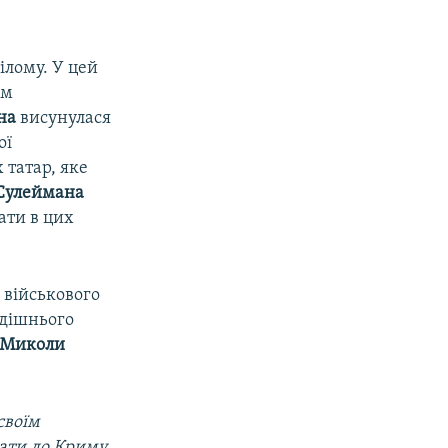
ілому. У цей
рм
на
висунулася
ої
 татар, яке
Сулеймана
ати в цих
 військового
одішнього
Миколи
своїм
лати до Криму