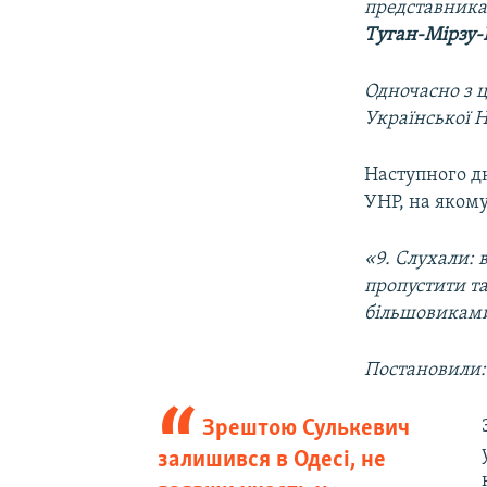
представника
Туган-Мірзу-
Одночасно з 
Української Н
Наступного дн
УНР, на якому
«9. Слухали:
пропустити та
більшовикам
Постановили:
Зрештою Сулькевич
залишився в Одесі, не