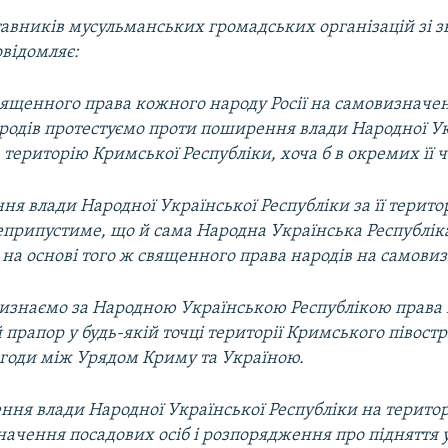
авників мусульманських громадських організацій зі з
відомляє:
священного права кожного народу Росії на самовизначе
ародів протестуємо проти поширення влади Народної У
 територію Кримської Республіки, хоча б в окремих її 
я влади Народної Української Республіки за її терито
еприпустиме, що й сама Народна Українська Республік
 на основі того ж священного права народів на самови
визнаємо за Народною Українською Республікою права п
прапор у будь-якій точці території Кримського півостр
згоди між Урядом Криму та Україною.
ння влади Народної Української Республіки на терито
ачення посадових осіб і розпорядження про підняття 