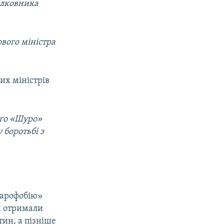
олковника
вого міністра
них міністрів
:
ого «Шуро»
 боротьбі з
тарофобію»
и отримали
ин, а пізніше