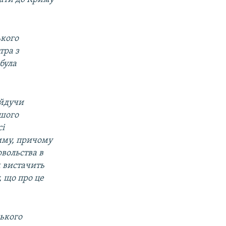
ького
тра з
була
 йдучи
ашого
сі
риму, причому
вольства в
 вистачить
, що про це
ського