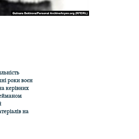
яльність
ні роки воєн
на керівних
улейманом
й
теріалів на