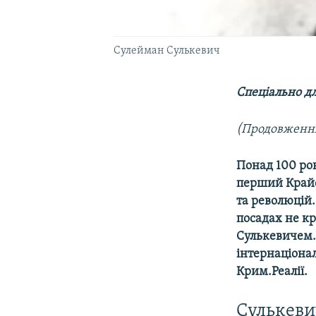
Сулейман Сулькевич
Спеціально дл
(Продовження
Понад 100 рок
перший Крайо
та революцій.
посадах не кр
Сулькевичем. 
інтернаціона
Крим.Реалії.
Сулькеви