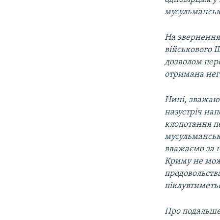
мусульманські
На звернення
військового Ш
дозволом пер
отримана нег
Нині, зважаю
назустріч на
клопотання пе
мусульманські
вважаємо за н
Криму не мож
продовольства
піклувтиметь
Про подальше