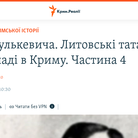
МСЬКОЇ ІСТОРІЇ
улькевича. Литовські та
аді в Криму. Частина 4
ко
10:30
ь
Читати без VPN