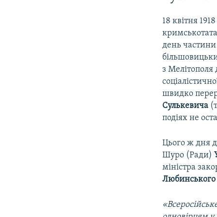
18 квітня 191
кримськотатар
день частини
більшовицьки
з Мелітополя 
соціалістично
швидко перер
Сулькевича
(т
подіях не ост
Цього ж дня 
Шуро (Ради)
міністра зак
Любинського
«Всеросійськ
одновірцям у 