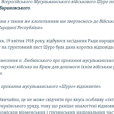
 Всеросійського Мусульманського військового Шуро п
Барановського
.
цим з таким же клопотанням ми звертаємось до Військо
ародної Республіки».
я, 19 квітня 1918 року, відбулося засідання Ради народ
 на ґрунтовний лист Шуро була дана коротка відповідь
 внесення п. Любинського про прохання мусульманськ
тарські війська на Крим для допомоги їхнім військам у
и.
 прохання мусульманського «Шуро» відхилити».
Звичайно, це не може свідчити про якусь особливу «та
українського уряду, тому що раніше аналогічні відмов
комісари вірменських і грузинських національних част