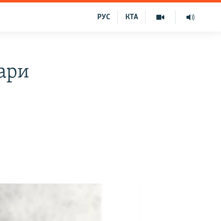
РУС
КТА
тари