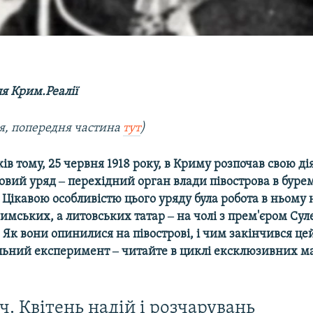
я Крим.Реалії
, попередня частина
тут
)
ів тому, 25 червня 1918 року, в Криму розпочав свою ді
вий уряд ‒ перехідний орган влади півострова в бурем
 Цікавою особливістю цього уряду була робота в ньому 
имських, а литовських татар ‒ на чолі з прем'єром С
Як вони опинилися на півострові, і чим закінчився це
льний експеримент ‒ читайте в циклі ексклюзивних ма
ч. Квітень надій і розчарувань