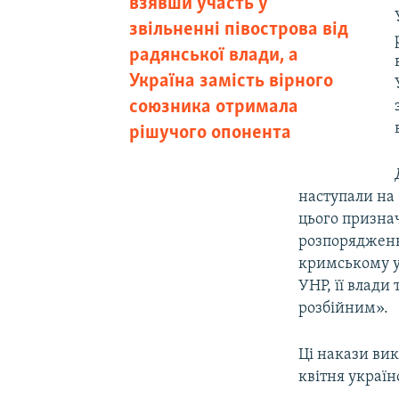
взявши участь у
звільненні півострова від
радянської влади, а
Україна замість вірного
союзника отримала
рішучого опонента
наступали на 
цього призна
розпорядження
кримському у
УНР, її влади
розбійним».
Ці накази ви
квітня україн