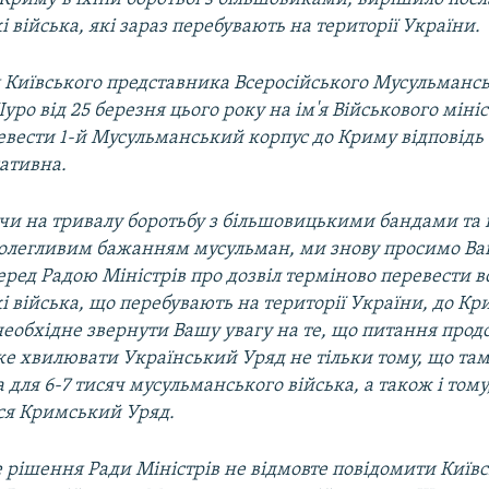
 війська, які зараз перебувають на території України.
 Київського представника Всеросійського Мусульманс
уро від 25 березня цього року на ім'я Військового мініс
евести 1-й Мусульманський корпус до Криму відповідь 
ативна.
чи на тривалу боротьбу з більшовицькими бандами та
полегливим бажанням мусульман, ми знову просимо В
ред Радою Міністрів про дозвіл терміново перевести в
 війська, що перебувають на території України, до К
еобхідне звернути Вашу увагу на те, що питання продо
е хвилювати Український Уряд не тільки тому, що там
 для 6-7 тисяч мусульманського війська, а також і тому
ся Кримський Уряд.
 рішення Ради Міністрів не відмовте повідомити Київ