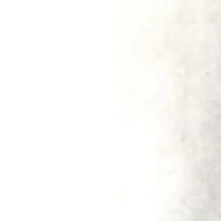
ВІДЕОУРОКИ «ELIFBE»
СВІДЧЕННЯ ОКУПАЦІЇ
УКРАЇНСЬКА ПРОБЛЕМА КРИМУ
ІНФОГРАФІКА