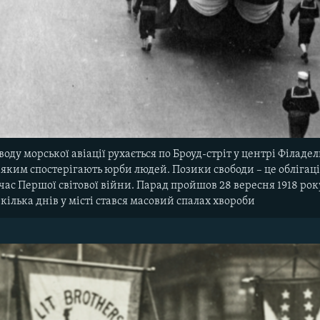
оду морської авіації рухається по Броуд-стріт у центрі Філадел
 яким спостерігають юрби людей. Позики свободи – це облігаці
 час Першої світової війни. Парад пройшов 28 вересня 1918 року.
 кілька днів у місті стався масовий спалах хвороби