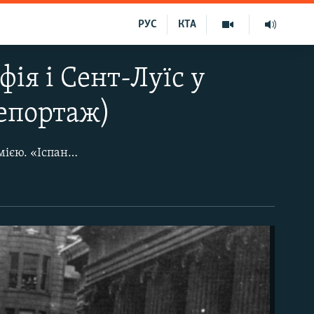
РУС
КТА
ія і Сент-Луїс у
репортаж)
Історія зберігає уроки того, як країни боролися з епідеміями, а світ ­– із пандемією. «Іспанський грип», який століття тому поширився по всьому світі, забрав життя мільйонів людей. У найгіршій перспективі коронавірус буде порівнянний із «іспанкою».