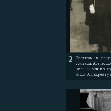
2
Протягом 1918 року
облігації. Але те, 
не скасовувати захо
місця. А лікарень у 