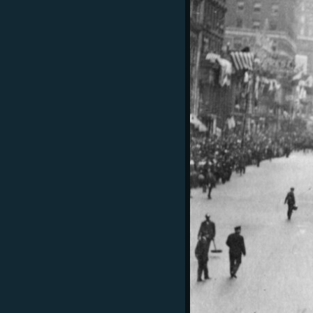
ВІДЕОУРОКИ «ELIFBE»
СВІДЧЕННЯ ОКУПАЦІЇ
УКРАЇНСЬКА ПРОБЛЕМА КРИМУ
ІНФОГРАФІКА