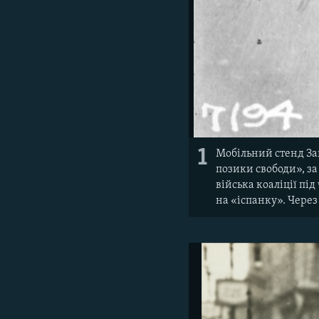
1
Мобільний стенд Зав
позики свободи», за
війська коаліції під
на «іспанку». Через