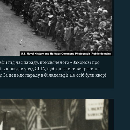
ьфії під час параду, присвяченого «Законові про
ї, які видав уряд США, щоб оплатити витрати на
 За день до параду в Філадельфії 118 осіб були хворі