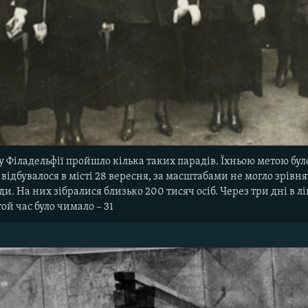
 у Філадельфії пройшло кілька таких парадів. Їхньою метою бу
що відбувалося в місті 28 вересня, за масштабами не могло зрівн
ди. На них зібралися близько 200 тисяч осіб. Через три дні в 
той час було чимало – 31