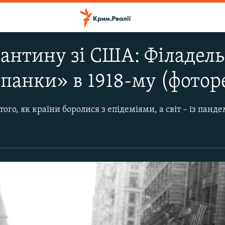
антину зі США: Філадельф
спанки» в 1918-му (фото