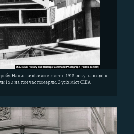
обу. Напис вивісили в жовтні 1918 року на вході в
и і 30 на той час померли. З усіх міст США