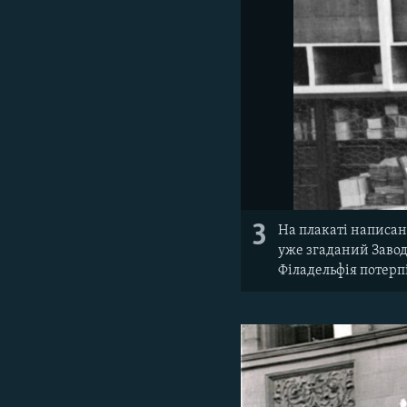
3
На плакаті написан
уже згаданий Завод 
Філадельфія потерп