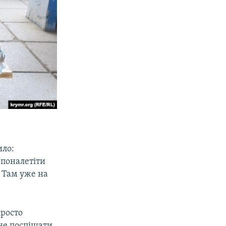
ило:
о поналетіти
. Там уже на
просто
не поспішати