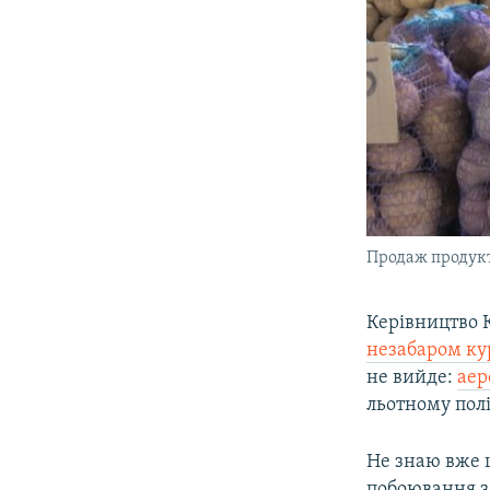
Продаж продукті
Керівництво К
незабаром ку
не вийде:
аер
льотному полі
Не знаю вже щ
побоювання з