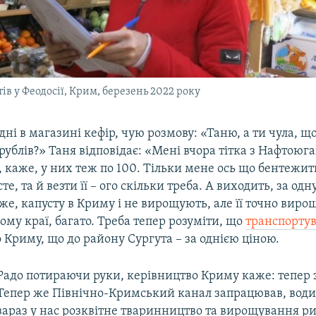
в у Феодосії, Крим, березень 2022 року
дні в магазині кефір, чую розмову: «Таню, а ти чула, щ
рублів?» Таня відповідає: «Мені вчора тітка з Нафтоюг
 каже, у них теж по 100. Тільки мене ось що бентежит
те, та й везти її – ого скільки треба. А виходить, за одн
же, капусту в Криму і не вирощують, але її точно виро
му краї, багато. Треба тепер розуміти, що
транспортув
о Криму, що до району Сургута – за однією ціною.
Радо потираючи руки, керівництво Криму каже: тепер
Тепер же Північно-Кримський канал запрацював, води 
зараз у нас розквітне тваринництво та вирощування ри