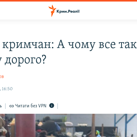
 кримчан: А чому все так
 дорого?
ов
 16:50
ь
Читати без VPN