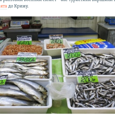
вята
до Криму.