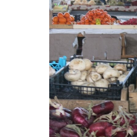
ВІДЕОУРОКИ «ELIFBE»
СВІДЧЕННЯ ОКУПАЦІЇ
УКРАЇНСЬКА ПРОБЛЕМА КРИМУ
ІНФОГРАФІКА