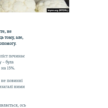
те, не
ь тому, але,
опомогу.
у піст починає
 – була
 на 15%.
 не повинні
 взагалі ними
являється, ось