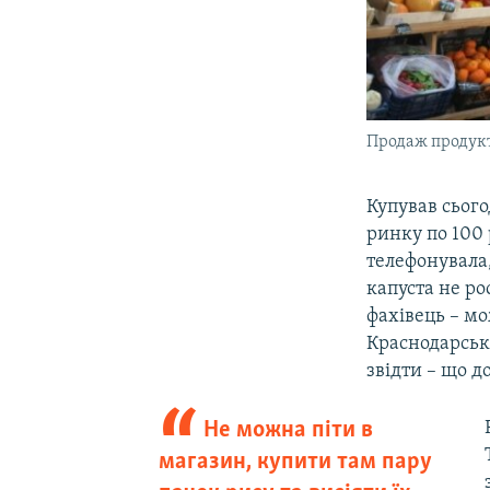
Продаж продукті
Купував сього
ринку по 100 
телефонувала,
капуста не рос
фахівець – мо
Краснодарсько
звідти – що д
Не можна піти в
магазин, купити там пару