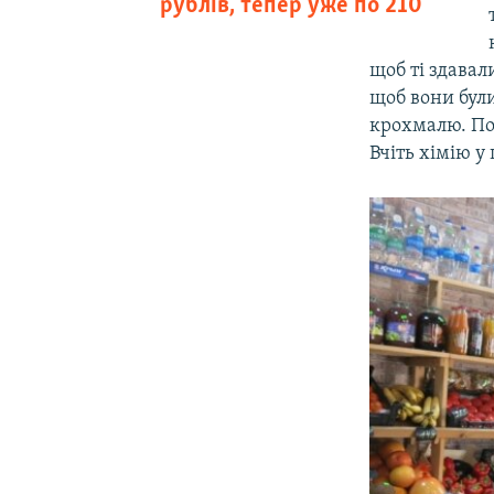
рублів, тепер уже по 210
щоб ті здава
щоб вони були
крохмалю. Пос
Вчіть хімію у 