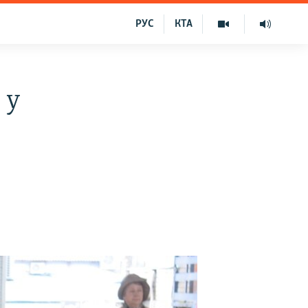
РУС
КТА
 у