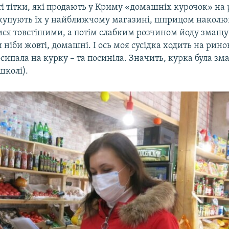
ті тітки, які продають у Криму «домашніх курочок» на 
купують їх у найближчому магазині, шприцом наколюю
лися товстішими, а потім слабким розчином йоду змащу
 ніби жовті, домашні. І ось моя сусідка ходить на рин
ипала на курку – та посиніла. Значить, курка була з
школі).