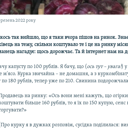
ерезень 2022 року
ось так вийшло, що я таки вчора пішов на ринок. Знає
івець на тему, скільки коштувало те і це на ринку місяц
анець нагадує: щось дорожчає. Та й інтернет нам на д
ачу капусту по 100 рублів. Я бачу, що (
ось тут – увага!
) 
 м'ясо. Курка звичайна – не домашня, а з куркомбінату
по 180 рублів, тепер уже по 210. Свинина подорожчала
Продавець на ринку: «Ось вони мені кажуть, що огірки
коштувати більше 160 рублів, то я їх по 150 купую, сенс
торгувати?»
(Про курку я в дужках розповім, сусідка поділилася: ви