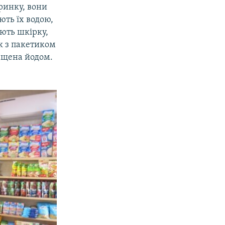
ринку, вони
ть їх водою,
ють шкірку,
ок з пакетиком
мащена йодом.