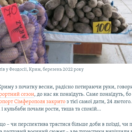
в у Феодосії, Крим, березень 2022 року
риму з початку весни, радісно потираючи руки, говор
рортний сезон
, до нас як понаїдуть. Саме понаїдуть, б
опорт Сімферополя закрито
з тієї самої дати, 24 лютого
 і кульбаби почали рости, тиша та спокій…
о – чи перспектива трястися більше доби в поїзді, чи 
а раптовий воєнний сюжет – але туристики вирішили 