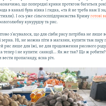
зазначимо, що попередні крики протягом багатьох рокі
вода в каналі була ніяка і гидка, «та й не треба нам її з
стихли). І ось уже сільгосппідприємства Криму
готові 
вологолюбну кукурудзу та рис.
птово з'ясувалося, що для сівби рису потрібна не лише во
і зерна. Ні, не можна піти в магазин, купити там пару 
цей рис лише для їжі, не для продовження рисового роду
а тепер і не купити: санкції... Як же так? Що ж робити?
вести пропаганду, ясна річ.