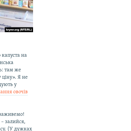
о капуста на
анська
ь: там же
у ціну». Я не
щують у
ання овочів
 заживемо!
– залийся,
су. (У дужках