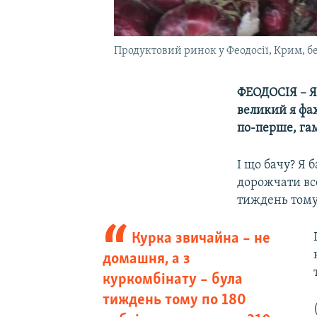
Продуктовий ринок у Феодосії, Крим, б
ФЕОДОСІЯ – Як
великий я фах
по-перше, гам
І що бачу? Я б
дорожчати все
тиждень тому 
Курка звичайна – не
домашня, а з
куркомбінату – була
тиждень тому по 180