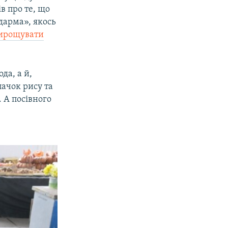
в про те, що
адарма», якось
вирощувати
да, а й,
пачок рису та
. А посівного