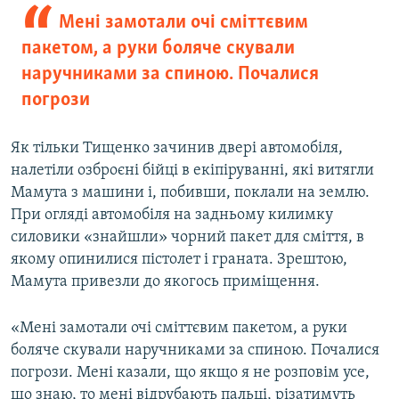
Мені замотали очі сміттєвим
пакетом, а руки боляче скували
наручниками за спиною. Почалися
погрози
Як тільки Тищенко зачинив двері автомобіля,
налетіли озброєні бійці в екіпіруванні, які витягли
Мамута з машини і, побивши, поклали на землю.
При огляді автомобіля на задньому килимку
силовики «знайшли» чорний пакет для сміття, в
якому опинилися пістолет і граната. Зрештою,
Мамута привезли до якогось приміщення.
«Мені замотали очі сміттєвим пакетом, а руки
боляче скували наручниками за спиною. Почалися
погрози. Мені казали, що якщо я не розповім усе,
що знаю, то мені відрубають пальці, різатимуть