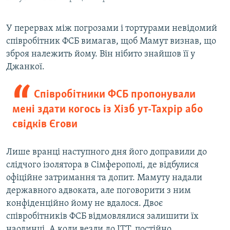
У перервах між погрозами і тортурами невідомий
співробітник ФСБ вимагав, щоб Мамут визнав, що
зброя належить йому. Він нібито знайшов її у
Джанкої.
Співробітники ФСБ пропонували
мені здати когось із Хізб ут-Тахрір або
свідків Єгови
Лише вранці наступного дня його доправили до
слідчого ізолятора в Сімферополі, де відбулися
офіційне затримання та допит. Мамуту надали
державного адвоката, але поговорити з ним
конфіденційно йому не вдалося. Двоє
співробітників ФСБ відмовлялися залишити їх
наодинці. А коли везли до ІТТ, постійно