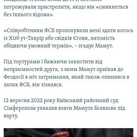
погрожували пристрелити, якщо він «смикнеться
без їхнього відома».
«Співробітники ФСБ пропонували мені здати когось
із Хізб ут-Тахрір або свідків Єгови, натомість
обіцяючи умовний термін», – згадує Мамут.
Під тортурами і бажаючи захистити від
неприємностей друга, з яким Мамут приїхав до
Феодосії в ніч затримання, який також опинився в
лапах ФСБ, він зізнався.
12 вересня 2022 року Київський районний суд
Сімферополя ухвалив взяти Мамута Бєлялова під
варту.