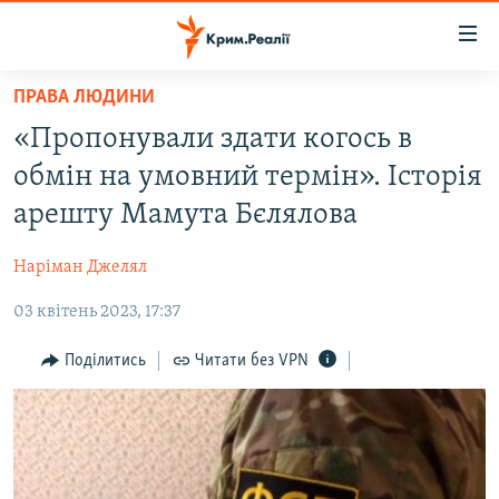
Доступність
посилання
Перейти
ПРАВА ЛЮДИНИ
до
НОВИНИ
«Пропонували здати когось в
основного
ВОДА.КРИМ
матеріалу
обмін на умовний термін». Історія
ВІДЕО ТА ФОТО
Перейти
арешту Мамута Бєлялова
до
ПОЛІТИКА
основної
Наріман Джелял
БЛОГИ
навігації
Перейти
03 квітень 2023, 17:37
ПОГЛЯД
до
ІНТЕРВ'Ю
Поділитись
Читати без VPN
пошуку
ВСЕ ЗА ДЕНЬ
СПЕЦПРОЕКТИ
ЯК ОБІЙТИ БЛОКУВАННЯ
ДЕПОРТАЦІЯ