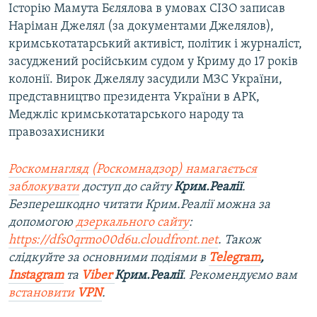
Історію Мамута Бєлялова в умовах СІЗО записав
Наріман Джелял (за документами Джелялов),
кримськотатарський активіст, політик і журналіст,
засуджений російським судом у Криму до 17 років
колонії. Вирок Джелялу засудили МЗС України,
представництво президента України в АРК,
Меджліс кримськотатарського народу та
правозахисники
Роскомнагляд (Роскомнадзор) намагається
заблокувати
доступ до сайту
Крим.Реалії
.
Безперешкодно читати Крим.Реалії можна за
допомогою
дзеркального сайту
:
https://dfs0qrmo00d6u.cloudfront.net
. Також
слідкуйте за основними подіями в
Telegram
,
Instagram
та
Viber
Крим.Реалії
. Ре
комендуємо вам
встановити
VPN
.