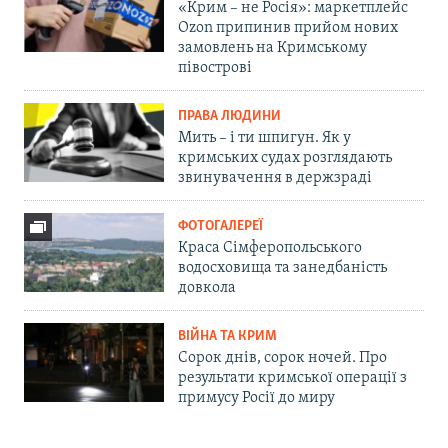
«Крим – не Росія»: маркетплейс
Ozon припинив прийом нових
замовлень на Кримському
півострові
ПРАВА ЛЮДИНИ
Мить – і ти шпигун. Як у
кримських судах розглядають
звинувачення в держзраді
ФОТОГАЛЕРЕЇ
Краса Сімферопольського
водосховища та занедбаність
довкола
ВІЙНА ТА КРИМ
Сорок днів, сорок ночей. Про
результати кримської операції з
примусу Росії до миру