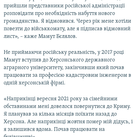
прийшли представники російської адміністрації
розповідати про необхідність набуття нового
громадянства. Я відмовився. Через рік мене хотіли
повезти до військкомату, але я підписав відмовний
лист», – каже Мамут Бєлялов.
Не приймаючи російську реальність, у 2017 році
Мамут вступив до Херсонського державного
аграрного університету, закінчивши який почав
працювати за професією кадастровим інженером в
одній херсонській фірмі.
«Наприкінці вересня 2021 року за сімейними
обставинами мені довелося повернутися до Криму.
Я планував за кілька місяців поїхати назад до
Херсона. Але наприкінці жовтня помер мій дідусь, і
я залишився вдома. Почав працювати на