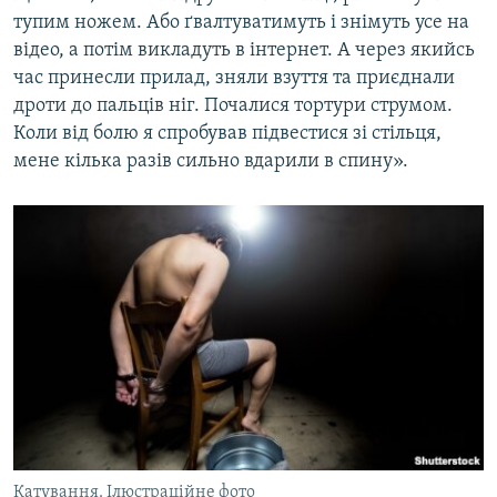
тупим ножем. Або ґвалтуватимуть і знімуть усе на
відео, а потім викладуть в інтернет. А через якийсь
час принесли прилад, зняли взуття та приєднали
дроти до пальців ніг. Почалися тортури струмом.
Коли від болю я спробував підвестися зі стільця,
мене кілька разів сильно вдарили в спину».
Катування. Ілюстраційне фото