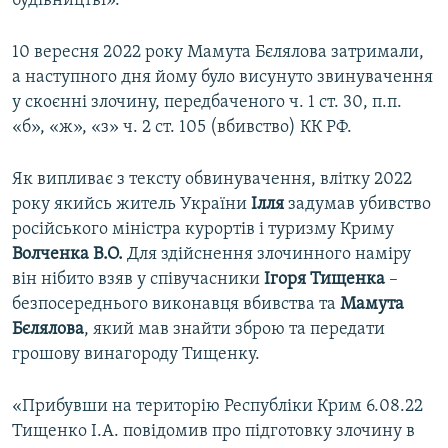
будівництві».
10 вересня 2022 року Мамута Бєлялова затримали,
а наступного дня йому було висунуто звинувачення
у скоєнні злочину, передбаченого ч. 1 ст. 30, п.п.
«б», «ж», «з» ч. 2 ст. 105 (вбивство) КК РФ.
Як випливає з тексту обвинувачення, влітку 2022
року якийсь житель України
Ілля
задумав убивство
російського міністра курортів і туризму Криму
Волченка В.О.
Для здійснення злочинного наміру
він нібито взяв у співучасники
Ігоря Тищенка
–
безпосереднього виконавця вбивства та
Мамута
Бєлялова
, який мав знайти зброю та передати
грошову винагороду Тищенку.
«Прибувши на територію Республіки Крим 6.08.22
Тищенко І.А. повідомив про підготовку злочину в