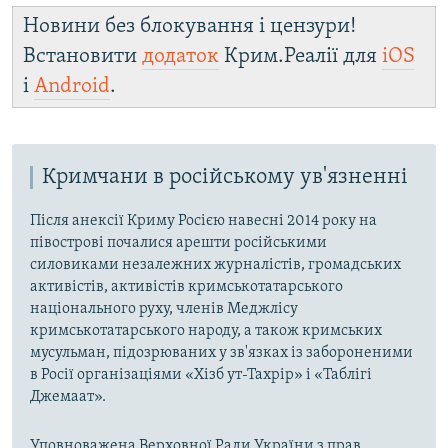
Новини без блокування і цензури!
Встановити
додаток
Крим.Реалії для
iOS
і
Android
.
Кримчани в російському ув'язненні
Після анексії Криму Росією навесні 2014 року на
півострові почалися арешти російськими
силовиками незалежних журналістів, громадських
активістів, активістів кримськотатарського
національного руху, членів Меджлісу
кримськотатарського народу, а також кримських
мусульман, підозрюваних у зв'язках із забороненими
в Росії організаціями «Хізб ут-Тахрір» і «Таблігі
Джемаат».
Уповноважена Верховної Ради України з прав