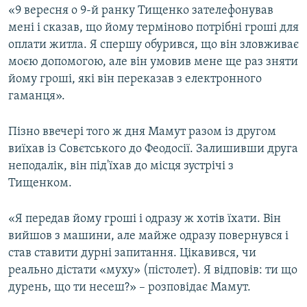
«9 вересня о 9-й ранку Тищенко зателефонував
мені і сказав, що йому терміново потрібні гроші для
оплати житла. Я спершу обурився, що він зловживає
моєю допомогою, але він умовив мене ще раз зняти
йому гроші, які він переказав з електронного
гаманця».
Пізно ввечері того ж дня Мамут разом із другом
виїхав із Совєтського до Феодосії. Залишивши друга
неподалік, він під'їхав до місця зустрічі з
Тищенком.
«Я передав йому гроші і одразу ж хотів їхати. Він
вийшов з машини, але майже одразу повернувся і
став ставити дурні запитання. Цікавився, чи
реально дістати «муху» (пістолет). Я відповів: ти що
дурень, що ти несеш?» – розповідає Мамут.