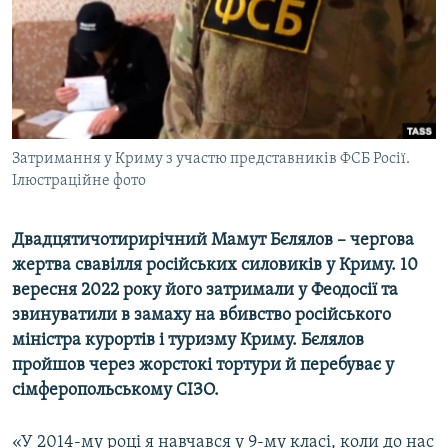
ВІДЕОУРОКИ «ELIFBE»
Русский
СВІДЧЕННЯ ОКУПАЦІЇ
Qırımtatar
УКРАЇНСЬКА ПРОБЛЕМА КРИМУ
ДОЛУЧАЙСЯ!
ІНФОГРАФІКА
Затримання у Криму з участю представників ФСБ Росії.
Ілюстраційне фото
Усі сайти RFE/RL
Двадцятичотирирічний Мамут Бєлялов – чергова
жертва свавілля російських силовиків у Криму. 10
вересня 2022 року його затримали у Феодосії та
звинуватили в замаху на вбивство російського
міністра курортів і туризму Криму. Бєлялов
пройшов через жорстокі тортури й перебуває у
сімферопольському СІЗО.
«У 2014-му році я навчався у 9-му класі, коли до нас