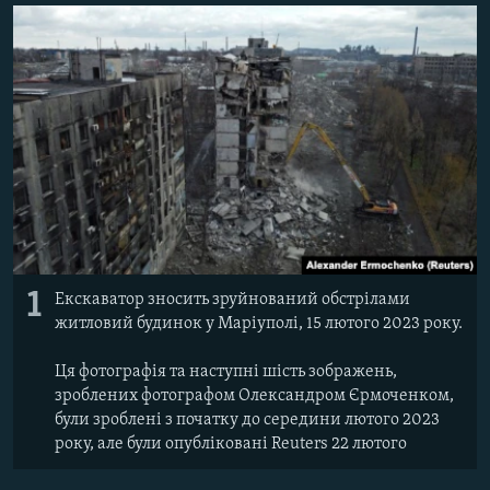
ВІДЕОУРОКИ «ELIFBE»
Русский
СВІДЧЕННЯ ОКУПАЦІЇ
Qırımtatar
УКРАЇНСЬКА ПРОБЛЕМА КРИМУ
ДОЛУЧАЙСЯ!
ІНФОГРАФІКА
Усі сайти RFE/RL
1
Екскаватор зносить зруйнований обстрілами
житловий будинок у Маріуполі, 15 лютого 2023 року.
Ця фотографія та наступні шість зображень,
зроблених фотографом Олександром Єрмоченком,
були зроблені з початку до середини лютого 2023
року, але були опубліковані Reuters 22 лютого