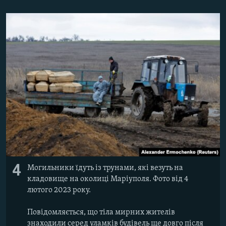
4
Могильники їдуть із трунами, які везуть на
кладовище на околиці Маріуполя. Фото від 4
лютого 2023 року.
Повідомляється, що тіла мирних жителів
знаходили серед уламків будівель ще довго після