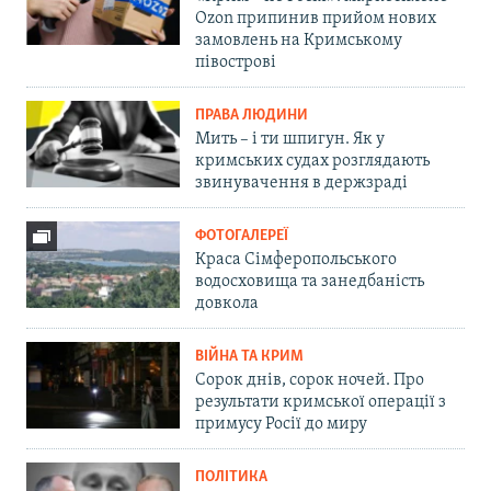
Ozon припинив прийом нових
замовлень на Кримському
півострові
ПРАВА ЛЮДИНИ
Мить – і ти шпигун. Як у
кримських судах розглядають
звинувачення в держзраді
ФОТОГАЛЕРЕЇ
Краса Сімферопольського
водосховища та занедбаність
довкола
ВІЙНА ТА КРИМ
Сорок днів, сорок ночей. Про
результати кримської операції з
примусу Росії до миру
ПОЛІТИКА