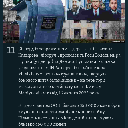
11
Білборд із зображенням лідера Чечні Рамзана
Кадирова (ліворуч), президента Росії Володимира
Путіна (у центрі) та Дениса Пушиліна, ватажка
угруповання «ДНР», поруч із пам'ятником
«Іллічівцям, воїнам-трудівникам, творцям
бойового щита батьківщини» на території
металургійного комбінату імені Ілліча у
Маріуполі, фото від 16 лютого 2023 року.
Згідно зі звітом ООН, близько 350 000 людей були
змушені покинути Маріуполь через війну.
Кількість населення міста до війни налічувала
близько 450 000 людей