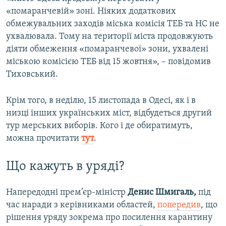
«помаранчевій» зоні. Ніяких додаткових
обмежувальних заходів міська комісія ТЕБ та НС не
ухвалювала. Тому на території міста продовжують
діяти обмеження «помаранчевої» зони, ухвалені
міською комісією ТЕБ від 15 жовтня», – повідомив
Тиховський.
Крім того, в неділю, 15 листопада в Одесі, як і в
низці інших українських міст, відбудеться другий
тур мерських виборів. Кого і де обиратимуть,
можна прочитати
тут
.
Що кажуть в уряді?
Напередодні прем’єр-міністр
Денис Шмигаль,
під
час наради з керівниками областей,
попередив
, що
рішення уряду зокрема про посилення карантину