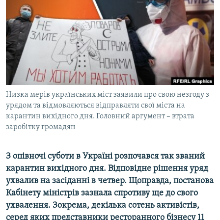
ВІДЕОУРОКИ «ELIFBE»
Русский
СВІДЧЕННЯ ОКУПАЦІЇ
Qırımtatar
УКРАЇНСЬКА ПРОБЛЕМА КРИМУ
ДОЛУЧАЙСЯ!
ІНФОГРАФІКА
Низка мерів українських міст заявили про свою незгоду з
урядом та відмовляються відправляти свої міста на
Усі сайти RFE/RL
карантин вихідного дня. Головний аргумент – втрата
заробітку громадян
З опівночі суботи в Україні розпочався так званий
карантин вихідного дня. Відповідне рішення уряд
ухвалив на засіданні в четвер. Щоправда, постанова
Кабінету міністрів зазнала спротиву ще до свого
ухвалення. Зокрема, декілька сотень активістів,
серед яких представники ресторанного бізнесу 11