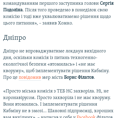
командуванням першого заступника голови
Сергія
Подоліна
. Після того проведемо в понеділок свою
комісію і тоді вже ухвалюватимемо рішення щодо
цього питання», – заявив Хомко.
Дніпро
Дніпро не впроваджуватиме локдаун вихідного
дня, оскільки комісія із питань техногенно-
екологічної безпеки «втомилась» і «не має
кворуму», щоб імплементувати рішення Кабміну.
Про це
повідомив
мер міста
Борис Філатов
.
«Просто міська комісія з ТЕБ НС захворіла. Ні, не
коронавірусом. Просто захворіла і не має кворуму.
Вони втомились. І імплементувати рішення
Кабміну не в змозі… Шановні підприємці, хороших
вам вихідних», – написав у себе у
Facebook
Філатов