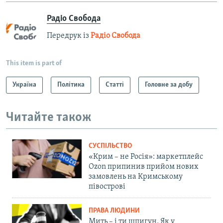
Радіо Свобода
Передрук із
Радіо Свобода
This item is part of
Україна
Політика
Статті
Головне за добу
Читайте також
СУСПІЛЬСТВО
«Крим – не Росія»: маркетплейс
Ozon припинив прийом нових
замовлень на Кримському
півострові
ПРАВА ЛЮДИНИ
Мить – і ти шпигун. Як у