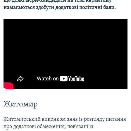
що деякі мери-кандидати на темі карантину
намагаються здобути додаткові політичні бали.
Житомир
Житомирський виконком зняв із розгляду питання
про додаткові обмеження, пов’язані із