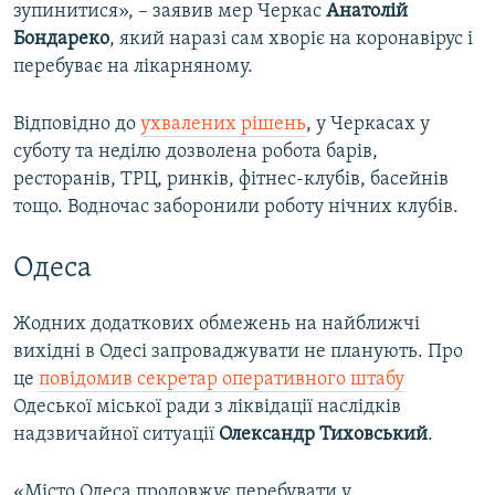
зупинитися», – заявив мер Черкас
Анатолій
Бондареко
, який наразі сам хворіє на коронавірус і
перебуває на лікарняному.
Відповідно до
ухвалених рішень
, у Черкасах у
суботу та неділю дозволена робота барів,
ресторанів, ТРЦ, ринків, фітнес-клубів, басейнів
тощо. Водночас заборонили роботу нічних клубів.
Одеса
Жодних додаткових обмежень на найближчі
вихідні в Одесі запроваджувати не планують. Про
це
повідомив секретар оперативного штабу
Одеської міської ради з ліквідації наслідків
надзвичайної ситуації
Олександр Тиховський
.
«Місто Одеса продовжує перебувати у