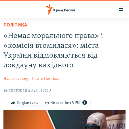
Доступність
посилання
Перейти
ПОЛІТИКА
до
НОВИНИ
«Немає морального права» і
основного
ВОДА.КРИМ
матеріалу
«комісія втомилася»: міста
ВІДЕО ТА ФОТО
Перейти
України відмовляються від
до
ПОЛІТИКА
локдауну вихідного
основної
БЛОГИ
навігації
Власта Лазур
Радіо Свобода
Перейти
ПОГЛЯД
до
14 листопад 2020, 18:30
ІНТЕРВ'Ю
пошуку
ВСЕ ЗА ДЕНЬ
Поділитись
Читати без VPN
СПЕЦПРОЕКТИ
ЯК ОБІЙТИ БЛОКУВАННЯ
ДЕПОРТАЦІЯ