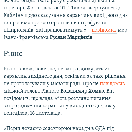
30 листопада цього року є робочими днями на
території Франківської ОТГ. Також звернулися до
Кабміну щодо скасування карантину вихідного дня
та просимо правоохоронців не штрафувати
підприємців, які працюватимуть!» –
повідомив
мер
Івано-Франківська
Руслан Марцінків
.
Рівне
Рівне також, поки що, не запроваджуватиме
карантин вихідного дня, оскільки за таке рішення
не проголосували у міській раді. Про це
повідомив
міський голова Рівного
Володимир Хомко.
Він
повідомив, що влада міста розгляне питання
запровадження карантину вихідного дня аж у
понеділок, 16 листопада.
«Перш чекаємо селекторної наради в ОДА під