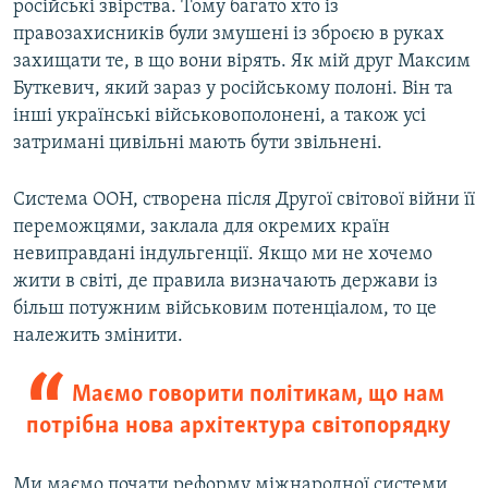
російські звірства. Тому багато хто із
правозахисників були змушені із зброєю в руках
захищати те, в що вони вірять. Як мій друг Максим
Буткевич, який зараз у російському полоні. Він та
інші українські військовополонені, а також усі
затримані цивільні мають бути звільнені.
Система ООН, створена після Другої світової війни її
переможцями, заклала для окремих країн
невиправдані індульгенції. Якщо ми не хочемо
жити в світі, де правила визначають держави із
більш потужним військовим потенціалом, то це
належить змінити.
Маємо говорити політикам, що нам
потрібна нова архітектура світопорядку
Ми маємо почати реформу міжнародної системи