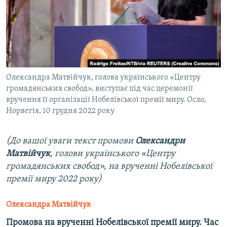
ВІДЕОУРОКИ «ELIFBE»
Русский
СВІДЧЕННЯ ОКУПАЦІЇ
Qırımtatar
УКРАЇНСЬКА ПРОБЛЕМА КРИМУ
ДОЛУЧАЙСЯ!
ІНФОГРАФІКА
Олександра Матвійчук, голова українського «Центру
громадянських свобод», виступає під час церемонії
вручення її організації Нобелівської премії миру. Осло,
Усі сайти RFE/RL
Норвегія, 10 грудня 2022 року
(До вашої уваги текст промови
Олександри
Матвійчук
, голови українського «Центру
громадянських свобод», на врученні Нобелівської
премії миру 2022 року)
Олександра Матвійчук
Промова на врученні Нобелівської премії миру. Час