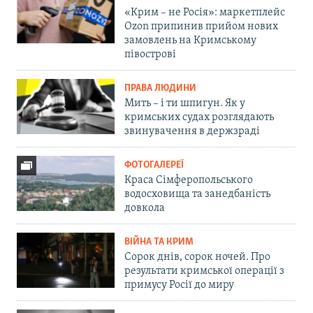
«Крим – не Росія»: маркетплейс
Ozon припинив прийом нових
замовлень на Кримському
півострові
ПРАВА ЛЮДИНИ
Мить – і ти шпигун. Як у
кримських судах розглядають
звинувачення в держзраді
ФОТОГАЛЕРЕЇ
Краса Сімферопольського
водосховища та занедбаність
довкола
ВІЙНА ТА КРИМ
Сорок днів, сорок ночей. Про
результати кримської операції з
примусу Росії до миру