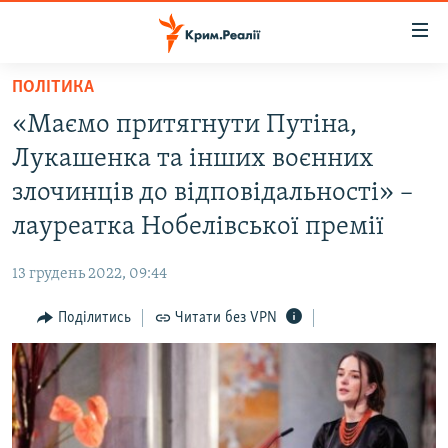
Доступність
посилання
Перейти
ПОЛІТИКА
до
НОВИНИ
«Маємо притягнути Путіна,
основного
ВОДА.КРИМ
матеріалу
Лукашенка та інших воєнних
ВІДЕО ТА ФОТО
Перейти
злочинців до відповідальності» –
до
ПОЛІТИКА
лауреатка Нобелівської премії
основної
БЛОГИ
навігації
13 грудень 2022, 09:44
Перейти
ПОГЛЯД
до
Поділитись
Читати без VPN
ІНТЕРВ'Ю
пошуку
ВСЕ ЗА ДЕНЬ
СПЕЦПРОЕКТИ
ЯК ОБІЙТИ БЛОКУВАННЯ
ДЕПОРТАЦІЯ