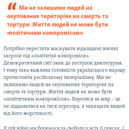
Ми не залишимо людей на
окупованих територіях на смерть та
тортури. Життя людей не може бути
«політичним компромісом»
Потрібно перестати маскувати відкладені воєнні
загрози під «політичні компроміси».
Демократичний світ звик до поступок диктатурам.
І тому така важлива готовність українського народу
протистояти російському імперіалізму. Ми не
залишимо людей на окупованих територіях на
смерть та тортури. Життя людей не може бути
«політичним компромісом». Боротися за мир – це
не піддаватися на тиск агресора, а захищати людей
від його жорстокості.
У цій війні ми боремося за свободу у всіх її сенсах. І