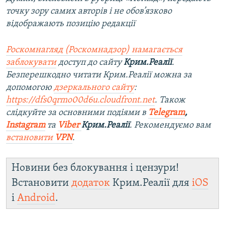
точку зору самих авторів і не обов’язково
відображають позицію редакції
Роскомнагляд (Роскомнадзор) намагається
заблокувати
доступ до сайту
Крим.Реалії
.
Безперешкодно читати Крим.Реалії можна за
допомогою
дзеркального сайту
:
https://dfs0qrmo00d6u.cloudfront.net
. Також
слідкуйте за основними подіями в
Telegram
,
Instagram
та
Viber
Крим.Реалії
. Ре
комендуємо вам
встановити
VPN
.
Новини без блокування і цензури!
Встановити
додаток
Крим.Реалії для
iOS
і
Android
.