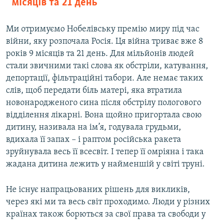
місяців та 21 день
Ми отримуємо Нобелівську премію миру під час
війни, яку розпочала Росія. Ця війна триває вже 8
років 9 місяців та 21 день. Для мільйонів людей
стали звичними такі слова як обстріли, катування,
депортації, фільтраційні табори. Але немає таких
слів, щоб передати біль матері, яка втратила
новонародженого сина після обстрілу пологового
відділення лікарні. Вона щойно пригортала свою
дитину, називала на ім’я, годувала грудьми,
вдихала її запах – і раптом російська ракета
зруйнувала весь її всесвіт. І тепер її омріяна і така
жадана дитина лежить у найменшій у світі труні.
Не існує напрацьованих рішень для викликів,
через які ми та весь світ проходимо. Люди у різних
країнах також борються за свої права та свободи у