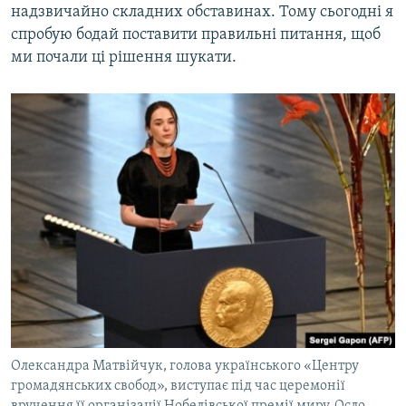
надзвичайно складних обставинах. Тому сьогодні я
спробую бодай поставити правильні питання, щоб
ми почали ці рішення шукати.
Олександра Матвійчук, голова українського «Центру
громадянських свобод», виступає під час церемонії
вручення її організації Нобелівської премії миру. Осло,