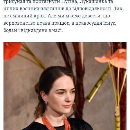
трибунал та притягнути Путіна, Лукашенка та
інших воєнних злочинців до відповідальності. Так,
це сміливий крок. Але ми маємо довести, що
верховенство права працює, а правосуддя існує,
бодай і відкладене в часі.