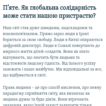
П’яте. Як глобальна солідарність
може стати нашою пристрастю?
Наш світ став дуже швидким, надскладним та
взаємопов’язаним. Прямо зараз люди в Ірані
борються за свою свободу. Люди в Китаї опираються
цифровій диктатурі. Люди в Сомалі повертають до
мирного життя дітей-солдатів. Вони як ніхто
відчувають, що значить бути людьми та
відстоювати людську гідність. Від їхнього успіху
залежить і наше майбутнє. Ми відповідальні за все,
що відбувається в світі.
Права людини – це про спосіб мислення, про певну
парадигму сприйняття світу, яка визначає як
людина думає та буде діяти. Вони втрачають
значення, якщо їхній захист залишити тільки