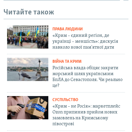
Читайте також
ПРАВА ЛЮДИНИ
«Крим – єдиний регіон, де
українці – меншість»: дискусія
навколо нової пам'ятної дати
ВІЙНА ТА КРИМ
Російська влада обіцяє закрити
морський шлях українським
БпЛА до Севастополя. Чи реально
це?
СУСПІЛЬСТВО
«Крим – не Росія»: маркетплейс
Ozon припинив прийом нових
замовлень на Кримському
півострові