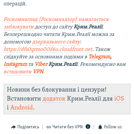
операцій.
Роскомнагляд (Роскомнадзор) намагається
заблокувати
доступ до сайту
Крим.Реалії
.
Безперешкодно читати Крим.Реалії можна за
допомогою
дзеркального сайту
:
https://dfs0qrmo00d6u.cloudfront.net
. Також
слідкуйте за основними подіями в
Telegram
,
Instagram
та
Viber
Крим.Реалії
. Рекомендуємо вам
встановити
VPN
.
Новини без блокування і цензури!
Встановити
додаток
Крим.Реалії для
iOS
і
Android
.
Поділитись
Читати без VPN
Follow us