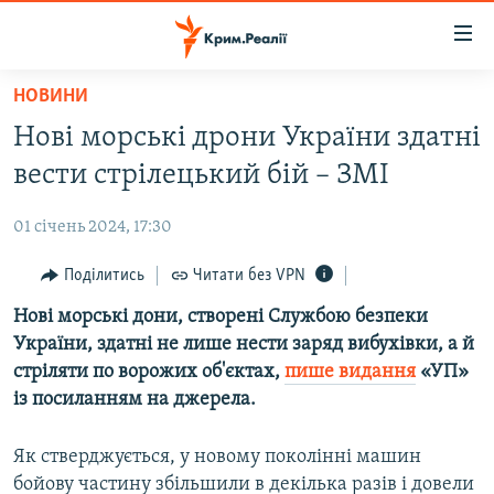
Доступність
посилання
Перейти
НОВИНИ
до
НОВИНИ
Нові морські дрони України здатні
основного
ВОДА.КРИМ
матеріалу
вести стрілецький бій – ЗМІ
ВІДЕО ТА ФОТО
Перейти
до
01 січень 2024, 17:30
ПОЛІТИКА
основної
БЛОГИ
Поділитись
Читати без VPN
навігації
Перейти
ПОГЛЯД
Нові морські дони, створені Службою безпеки
до
України, здатні не лише нести заряд вибухівки, а й
ІНТЕРВ'Ю
пошуку
стріляти по ворожих об'єктах,
пише видання
«УП»
ВСЕ ЗА ДЕНЬ
із посиланням на джерела.
СПЕЦПРОЕКТИ
Як стверджується, у новому поколінні машин
ЯК ОБІЙТИ БЛОКУВАННЯ
ДЕПОРТАЦІЯ
бойову частину збільшили в декілька разів і довели