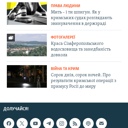
ПРАВА ЛЮДИНИ
Мить – і ти шпигун. Як у
кримських судах розглядають
звинувачення в держзраді
ФОТОГАЛЕРЕЇ
Краса Сімферопольського
водосховища та занедбаність
довкола
ВІЙНА ТА КРИМ
Сорок днів, сорок ночей. Про
результати кримської операції з
примусу Росії до миру
ДОЛУЧАЙСЯ!