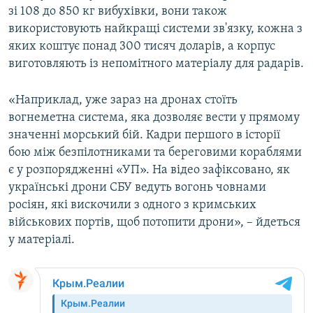
зі 108 до 850 кг вибухівки, вони також
ВІДЕОУРОКИ «ELIFBE»
Русский
використовують найкращі системи зв'язку, кожна з
СВІДЧЕННЯ ОКУПАЦІЇ
яких коштує понад 300 тисяч доларів, а корпус
Qırımtatar
виготовляють із непомітного матеріалу для радарів.
УКРАЇНСЬКА ПРОБЛЕМА КРИМУ
ДОЛУЧАЙСЯ!
ІНФОГРАФІКА
«Наприклад, уже зараз на дронах стоїть
вогнеметна система, яка дозволяє вести у прямому
значенні морський бій. Кадри першого в історії
бою між безпілотниками та береговими кораблями
Усі сайти RFE/RL
є у розпорядженні «УП». На відео зафіксовано, як
українські дрони СБУ ведуть вогонь човнами
росіян, які вискочили з одного з кримських
військових портів, щоб потопити дрони», – йдеться
у матеріалі.