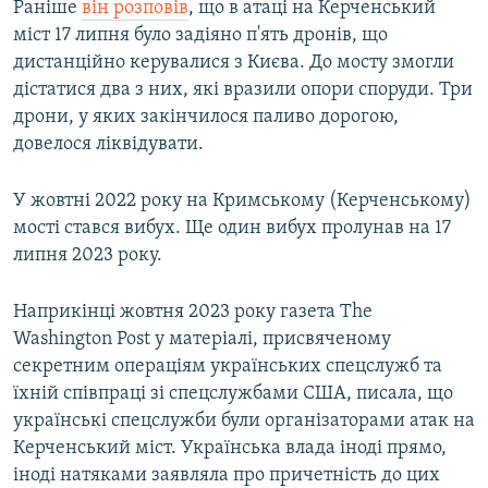
Раніше
він розповів
, що в атаці на Керченський
міст 17 липня було задіяно п'ять дронів, що
дистанційно керувалися з Києва. До мосту змогли
дістатися два з них, які вразили опори споруди. Три
дрони, у яких закінчилося паливо дорогою,
довелося ліквідувати.
У жовтні 2022 року на Кримському (Керченському)
мості стався вибух. Ще один вибух пролунав на 17
липня 2023 року.
Наприкінці жовтня 2023 року газета The
Washington Post у матеріалі, присвяченому
секретним операціям українських спецслужб та
їхній співпраці зі спецслужбами США, писала, що
українські спецслужби були організаторами атак на
Керченський міст. Українська влада іноді прямо,
іноді натяками заявляла про причетність до цих