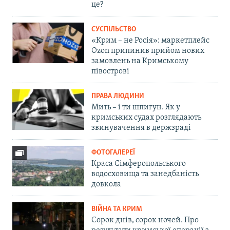
це?
СУСПІЛЬСТВО
«Крим – не Росія»: маркетплейс
Ozon припинив прийом нових
замовлень на Кримському
півострові
ПРАВА ЛЮДИНИ
Мить – і ти шпигун. Як у
кримських судах розглядають
звинувачення в держзраді
ФОТОГАЛЕРЕЇ
Краса Сімферопольського
водосховища та занедбаність
довкола
ВІЙНА ТА КРИМ
Сорок днів, сорок ночей. Про