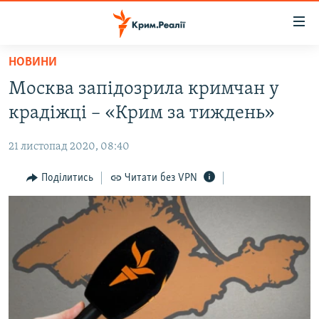
Доступність
посилання
Перейти
НОВИНИ
до
НОВИНИ
Москва запідозрила кримчан у
основного
ВОДА.КРИМ
матеріалу
крадіжці – «Крим за тиждень»
ВІДЕО ТА ФОТО
Перейти
до
21 листопад 2020, 08:40
ПОЛІТИКА
основної
БЛОГИ
Поділитись
Читати без VPN
навігації
Перейти
ПОГЛЯД
до
ІНТЕРВ'Ю
пошуку
ВСЕ ЗА ДЕНЬ
СПЕЦПРОЕКТИ
ЯК ОБІЙТИ БЛОКУВАННЯ
ДЕПОРТАЦІЯ