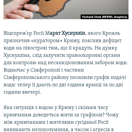
ВІДЕОУРОКИ «ELIFBE»
Русский
СВІДЧЕННЯ ОКУПАЦІЇ
Qırımtatar
УКРАЇНСЬКА ПРОБЛЕМА КРИМУ
Віцепрем'єр Росії М
арат Хуснуллін
, якого Кремль
ДОЛУЧАЙСЯ!
ІНФОГРАФІКА
призначив «куратором» Криму, пояснив дефіцит
води на півострові тим, що її крадуть. На думку
Хуснулліна, слід залучити правоохоронні органи
для контролю над несанкціонованим забором води.
Усі сайти RFE/RL
Водночас у Сімферополі і частини
Сімферопольського району посилили графік подачі
води: тепер її дають по дві години вранці та по дві
години ввечері.
Яка ситуація з водою у Криму і скільки часу
кримчанам доведеться жити за графіком? Чому
між кримчанами і жителями сусідньої Росії
виникають непорозуміння, а часом і агресія в