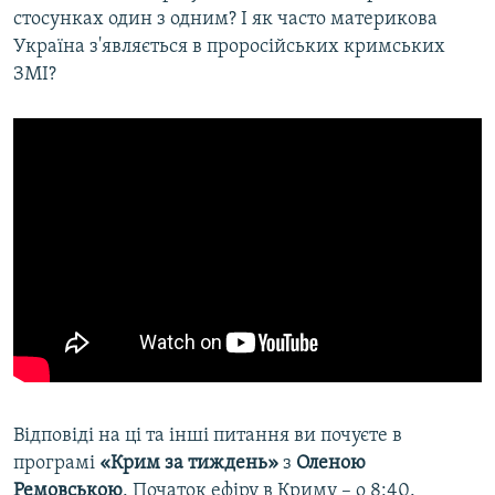
стосунках один з одним? І як часто материкова
Україна з'являється в проросійських кримських
ЗМІ?
Відповіді на ці та інші питання ви почуєте в
програмі
«Крим за тиждень»
з
Оленою
Ремовською
. Початок ефіру в Криму – о 8:40.