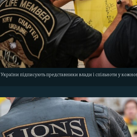
України підписують представники влади і спільноти у кожно