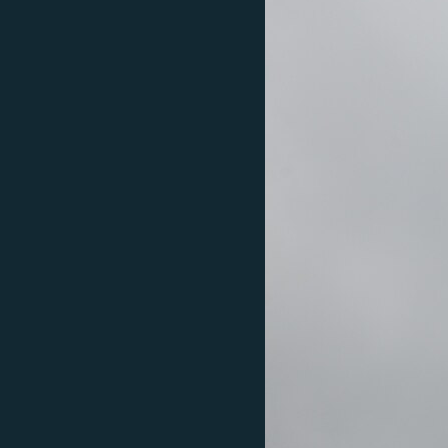
ВІДЕОУРОКИ «ELIFBE»
СВІДЧЕННЯ ОКУПАЦІЇ
УКРАЇНСЬКА ПРОБЛЕМА КРИМУ
ІНФОГРАФІКА