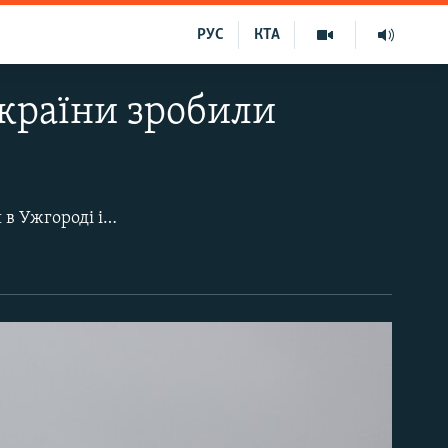
РУС
КТА
України зробили
зробили зупинку в Києві. Як повідомив Радіо Свобода ініціатор мотопробігу