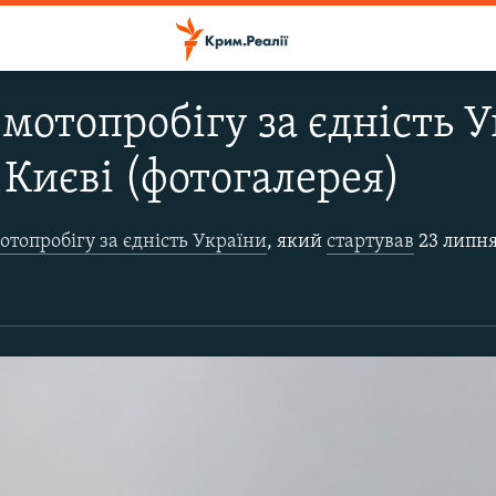
мотопробігу за єдність 
 Києві (фотогалерея)
отопробігу за єдність України
, який
стартував
23 липня в Ужгороді і фінішує 28 липня у Запоріжжі, 