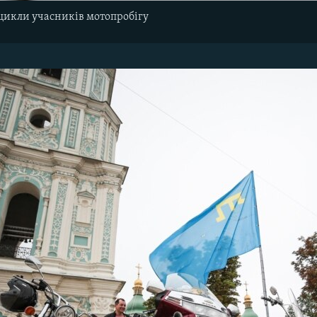
цикли учасників мотопробігу